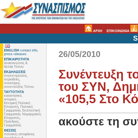
ΑΡΧΗ
ΕΠΙΚΟΙΝΩΝΙΑ
S
ENGLISH
contact info,
26/05/2010
press releases
ΕΠΙΚΑΙΡΟΤΗΤΑ
ανακοινώσεις &
δελτία Τύπου
Συνέντευξη τ
ΕΚΔΗΛΩΣΕΙΣ
συγκεντρώσεις,
περιοδείες,
του ΣΥΝ, Δημ
συσκέψεις,
συνεντεύξεις Τύπου
ΤΑΥΤΟΤΗΤΑ
«105,5 Στο Κ
καταστατικό,
ιστορικό,
Κεντρική Πολιτική
Επιτροπή, Πολιτική
Γραμματεία, Εκτελεστική
Γραμματεία, Νομαρχιακές
ακούστε τη συ
Επιτροπές,
Πρόεδρος,
Γραμματέας
ΘΕΣΕΙΣ
πολιτικές αποφάσεις
συνεδρίων &