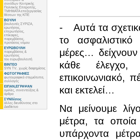
συνόδων Κεντρικής
Πολιτικής Επιτροπής,
ΤΜΗΜΑΤΑ επεξεργασίας
θέσεων της ΚΠΕ
ΒΟΥΛΗ
βουλευτές ΣΥΡΙΖΑ,
- Αυτά τα σχετικά
ερωτήσεις,
επερωτήσεις,
επίκαιρες,
το ασφαλιστικό 
παρεμβάσεις,
προτάσεις νόμου
ΕΥΡΩΒΟΥΛΗ
μέρες… δείχνουν
παρεμβάσεις &
ερωτήσεις
του ευρωβουλευτή
κάθε έλεγχο,
ΒΙΝΤΕΟ
SYN TV.. χωρίς διαφημίσεις
ΦΩΤΟΓΡΑΦΙΕΣ
επικοινωνιακό, π
φωτογραφικά στιγμιότυπα,
συλλογές
ΕΙΠΑΝ,ΕΓΡΑΨΑΝ
και εκτελεί…
ομιλίες, συνεντεύξεις &
άρθρα
ΣΥΝδέσεις
άλλες διευθύνσεις στο
Να μείνουμε λίγ
Διαδίκτυο
μέτρα, τα οποία
υπάρχοντα μέτρα