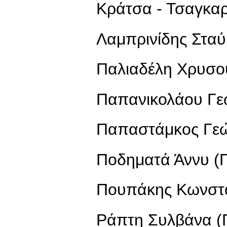
Κράτσα - Τσαγκα
Λαμπρινίδης Στα
Παλιαδέλη Χρυσ
Παπανικολάου Γε
Παπαστάμκος Γεώ
Ποδηματά Άννυ 
Πουπάκης Κωνστα
Ράπτη Συλβάνα 