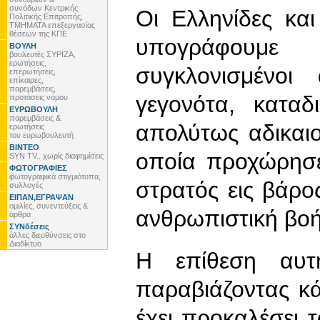
συνόδων Κεντρικής
Οι Ελληνίδες κα
Πολιτικής Επιτροπής,
ΤΜΗΜΑΤΑ επεξεργασίας
θέσεων της ΚΠΕ
υπογράφουμε
ΒΟΥΛΗ
βουλευτές ΣΥΡΙΖΑ,
ερωτήσεις,
συγκλονισμένοι
επερωτήσεις,
επίκαιρες,
παρεμβάσεις,
γεγονότα, κατα
προτάσεις νόμου
ΕΥΡΩΒΟΥΛΗ
παρεμβάσεις &
απολύτως αδικαι
ερωτήσεις
του ευρωβουλευτή
ΒΙΝΤΕΟ
οποία προχώρησε
SYN TV.. χωρίς διαφημίσεις
ΦΩΤΟΓΡΑΦΙΕΣ
φωτογραφικά στιγμιότυπα,
στρατός εις βάρ
συλλογές
ΕΙΠΑΝ,ΕΓΡΑΨΑΝ
ομιλίες, συνεντεύξεις &
ανθρωπιστική βοή
άρθρα
ΣΥΝδέσεις
άλλες διευθύνσεις στο
Διαδίκτυο
Η επίθεση αυτ
παραβιάζοντας κά
έχει προκαλέσει 