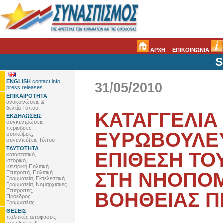
ΑΡΧΗ
ΕΠΙΚΟΙΝΩΝΙΑ
S
ENGLISH
contact info,
31/05/2010
press releases
ΕΠΙΚΑΙΡΟΤΗΤΑ
ανακοινώσεις &
δελτία Τύπου
ΚΑΤΑΓΓΕΛΙΑ
ΕΚΔΗΛΩΣΕΙΣ
συγκεντρώσεις,
περιοδείες,
ΕΥΡΩΒΟΥΛΕΥ
συσκέψεις,
συνεντεύξεις Τύπου
ΤΑΥΤΟΤΗΤΑ
ΕΠΙΘΕΣΗ ΤΟ
καταστατικό,
ιστορικό,
Κεντρική Πολιτική
ΣΤΗ ΝΗΟΠΟΜ
Επιτροπή, Πολιτική
Γραμματεία, Εκτελεστική
Γραμματεία, Νομαρχιακές
Επιτροπές,
ΒΟΗΘΕΙΑΣ Π
Πρόεδρος,
Γραμματέας
ΘΕΣΕΙΣ
πολιτικές αποφάσεις
συνεδρίων &