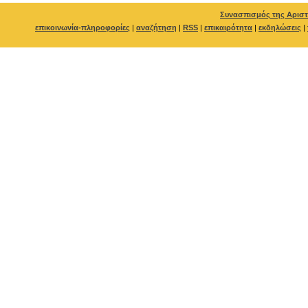
Συνασπισμός της Αριστ
επικοινωνία-πληροφορίες
|
αναζήτηση
|
RSS
|
επικαιρότητα
|
εκδηλώσεις
|