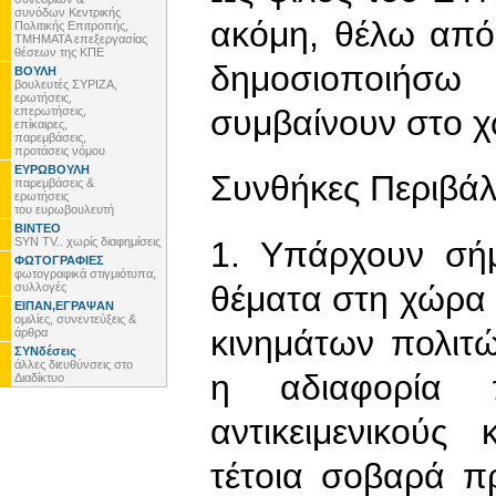
συνόδων Κεντρικής
ακόμη, θέλω από
Πολιτικής Επιτροπής,
ΤΜΗΜΑΤΑ επεξεργασίας
θέσεων της ΚΠΕ
δημοσιοποιήσω
ΒΟΥΛΗ
βουλευτές ΣΥΡΙΖΑ,
ερωτήσεις,
συμβαίνουν στο 
επερωτήσεις,
επίκαιρες,
παρεμβάσεις,
προτάσεις νόμου
ΕΥΡΩΒΟΥΛΗ
Συνθήκες Περιβά
παρεμβάσεις &
ερωτήσεις
του ευρωβουλευτή
ΒΙΝΤΕΟ
SYN TV.. χωρίς διαφημίσεις
1. Υπάρχουν σή
ΦΩΤΟΓΡΑΦΙΕΣ
φωτογραφικά στιγμιότυπα,
θέματα στη χώρα
συλλογές
ΕΙΠΑΝ,ΕΓΡΑΨΑΝ
ομιλίες, συνεντεύξεις &
κινημάτων πολιτ
άρθρα
ΣΥΝδέσεις
άλλες διευθύνσεις στο
η αδιαφορία 
Διαδίκτυο
αντικειμενικούς
τέτοια σοβαρά π