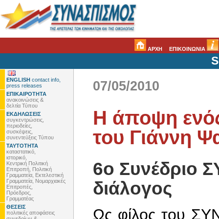
ΑΡΧΗ
ΕΠΙΚΟΙΝΩΝΙΑ
S
ENGLISH
contact info,
07/05/2010
press releases
ΕΠΙΚΑΙΡΟΤΗΤΑ
ανακοινώσεις &
δελτία Τύπου
Η άποψη ενός
ΕΚΔΗΛΩΣΕΙΣ
συγκεντρώσεις,
περιοδείες,
του Γιάννη Ψ
συσκέψεις,
συνεντεύξεις Τύπου
ΤΑΥΤΟΤΗΤΑ
καταστατικό,
ιστορικό,
6ο Συνέδριο Σ
Κεντρική Πολιτική
Επιτροπή, Πολιτική
Γραμματεία, Εκτελεστική
Γραμματεία, Νομαρχιακές
διάλογος
Επιτροπές,
Πρόεδρος,
Γραμματέας
ΘΕΣΕΙΣ
Ως φίλος του ΣΥΝ
πολιτικές αποφάσεις
συνεδρίων &