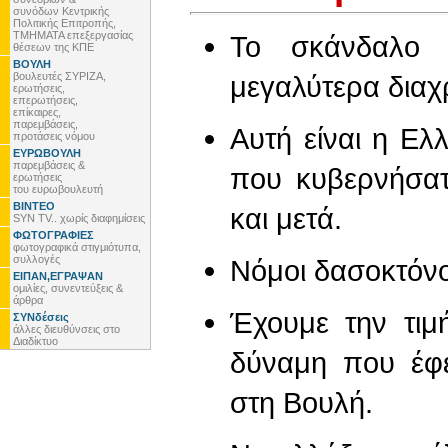
συνόδων Κεντρικής
Πολιτικής Επιτροπής,
ΤΜΗΜΑΤΑ επεξεργασίας
Το σκάνδαλο 
θέσεων της ΚΠΕ
ΒΟΥΛΗ
βουλευτές ΣΥΡΙΖΑ,
μεγαλύτερα διαχ
ερωτήσεις,
επερωτήσεις,
επίκαιρες,
παρεμβάσεις,
Αυτή είναι η Ελ
προτάσεις νόμου
ΕΥΡΩΒΟΥΛΗ
παρεμβάσεις &
που κυβερνήσατ
ερωτήσεις
του ευρωβουλευτή
ΒΙΝΤΕΟ
και μετά.
SYN TV.. χωρίς διαφημίσεις
ΦΩΤΟΓΡΑΦΙΕΣ
φωτογραφικά στιγμιότυπα,
συλλογές
Νόμοι δασοκτόνοι
ΕΙΠΑΝ,ΕΓΡΑΨΑΝ
ομιλίες, συνεντεύξεις &
άρθρα
Έχουμε την τιμ
ΣΥΝδέσεις
άλλες διευθύνσεις στο
Διαδίκτυο
δύναμη που έφ
στη Βουλή.