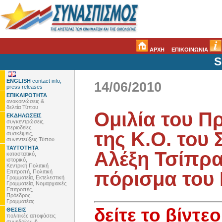
ΑΡΧΗ
ΕΠΙΚΟΙΝΩΝΙΑ
S
ENGLISH
contact info,
14/06/2010
press releases
ΕΠΙΚΑΙΡΟΤΗΤΑ
ανακοινώσεις &
δελτία Τύπου
Ομιλία του Π
ΕΚΔΗΛΩΣΕΙΣ
συγκεντρώσεις,
περιοδείες,
της Κ.Ο. του 
συσκέψεις,
συνεντεύξεις Τύπου
ΤΑΥΤΟΤΗΤΑ
Αλέξη Τσίπρα
καταστατικό,
ιστορικό,
Κεντρική Πολιτική
πόρισμα του
Επιτροπή, Πολιτική
Γραμματεία, Εκτελεστική
Γραμματεία, Νομαρχιακές
Επιτροπές,
Πρόεδρος,
Γραμματέας
δείτε το βίντεο
ΘΕΣΕΙΣ
πολιτικές αποφάσεις
συνεδρίων &