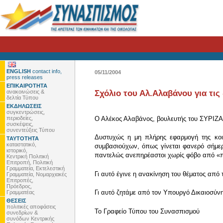
ENGLISH
contact info,
05/11/2004
press releases
ΕΠΙΚΑΙΡΟΤΗΤΑ
ανακοινώσεις &
Σχόλιο του Αλ.Αλαβάνου για τι
δελτία Τύπου
ΕΚΔΗΛΩΣΕΙΣ
συγκεντρώσεις,
περιοδείες,
Ο Αλέκος Αλαβάνος, βουλευτής του ΣΥΡΙΖΑ, 
συσκέψεις,
συνεντεύξεις Τύπου
Δυστυχώς η μη πλήρης εφαρμογή της κοιν
ΤΑΥΤΟΤΗΤΑ
καταστατικό,
συμβασιούχων, όπως γίνεται φανερό σήμερ
ιστορικό,
παντελώς ανεπηρέαστοι χωρίς φόβο από «πε
Κεντρική Πολιτική
Επιτροπή, Πολιτική
Γραμματεία, Εκτελεστική
Γι αυτό έγινε η ανακίνηση του θέματος από
Γραμματεία, Νομαρχιακές
Επιτροπές,
Πρόεδρος,
Γι αυτό ζητάμε από τον Υπουργό Δικαιοσύνη
Γραμματέας
ΘΕΣΕΙΣ
πολιτικές αποφάσεις
Το Γραφείο Τύπου του Συνασπισμού
συνεδρίων &
συνόδων Κεντρικής