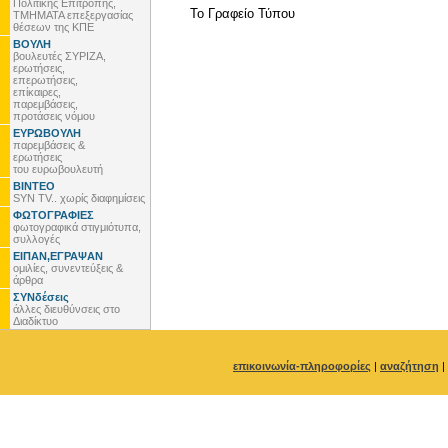
Πολιτικής Επιτροπής,
To Γραφείο Τύπου
ΤΜΗΜΑΤΑ επεξεργασίας
θέσεων της ΚΠΕ
ΒΟΥΛΗ
βουλευτές ΣΥΡΙΖΑ,
ερωτήσεις,
επερωτήσεις,
επίκαιρες,
παρεμβάσεις,
προτάσεις νόμου
ΕΥΡΩΒΟΥΛΗ
παρεμβάσεις &
ερωτήσεις
του ευρωβουλευτή
ΒΙΝΤΕΟ
SYN TV.. χωρίς διαφημίσεις
ΦΩΤΟΓΡΑΦΙΕΣ
φωτογραφικά στιγμιότυπα,
συλλογές
ΕΙΠΑΝ,ΕΓΡΑΨΑΝ
ομιλίες, συνεντεύξεις &
άρθρα
ΣΥΝδέσεις
άλλες διευθύνσεις στο
Διαδίκτυο
επικοινωνία-πληροφορίες
|
αναζήτηση
|