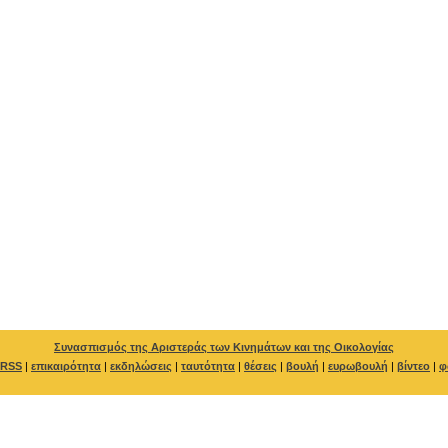
Συνασπισμός της Αριστεράς των Κινημάτων και της Οικολογίας
RSS
|
επικαιρότητα
|
εκδηλώσεις
|
ταυτότητα
|
θέσεις
|
βουλή
|
ευρωβουλή
|
βίντεο
|
φ