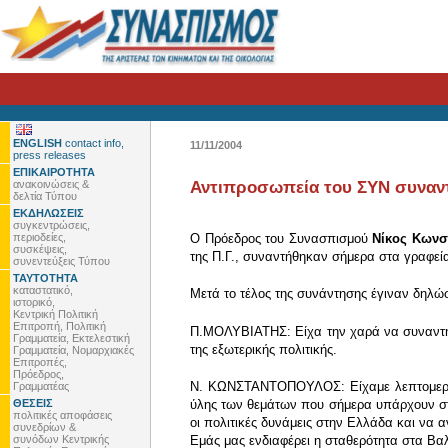
ENGLISH
contact info,
11/11/2004
press releases
ΕΠΙΚΑΙΡΟΤΗΤΑ
ανακοινώσεις &
Αντιπροσωπεία του ΣΥΝ συναν
δελτία Τύπου
ΕΚΔΗΛΩΣΕΙΣ
συγκεντρώσεις,
περιοδείες,
Ο Πρόεδρος του Συνασπισμού
Νίκος Κωνσ
συσκέψεις,
της Π.Γ., συναντήθηκαν σήμερα στα γραφεί
συνεντεύξεις Τύπου
ΤΑΥΤΟΤΗΤΑ
καταστατικό,
Μετά το τέλος της συνάντησης έγιναν δηλώσ
ιστορικό,
Κεντρική Πολιτική
Επιτροπή, Πολιτική
Π.ΜΟΛΥΒΙΑΤΗΣ: Είχα την χαρά να συναντηθ
Γραμματεία, Εκτελεστική
της εξωτερικής πολιτικής.
Γραμματεία, Νομαρχιακές
Επιτροπές,
Πρόεδρος,
Ν. ΚΩΝΣΤΑΝΤΟΠΟΥΛΟΣ: Είχαμε λεπτομερή κ
Γραμματέας
ΘΕΣΕΙΣ
ύλης των θεμάτων που σήμερα υπάρχουν στην
πολιτικές αποφάσεις
οι πολιτικές δυνάμεις στην Ελλάδα και να
συνεδρίων &
συνόδων Κεντρικής
Εμάς μας ενδιαφέρει η σταθερότητα στα Βα