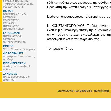
Πολιτικής Επιτροπής,
εδώ και χρόνια υποστηρίζουμε, της σύνθετ
ΤΜΗΜΑΤΑ επεξεργασίας
θέσεων της ΚΠΕ
Προς αυτή την κατεύθυνση ο κ. Υπουργός μα
ΒΟΥΛΗ
βουλευτές ΣΥΡΙΖΑ,
Ερώτηση δημοσιογράφου:
Επιθυμείτε να συ
ερωτήσεις,
επερωτήσεις,
επίκαιρες,
Ν. ΚΩΝΣΤΑΝΤΟΠΟΥΛΟΣ
:
Το θέμα είναι κ
παρεμβάσεις,
προτάσεις νόμου
έχουμε μια μονομερή στάση της αμερικανικ
ΕΥΡΩΒΟΥΛΗ
στην πράξη αποτελεί εγκατάλειψη της π
παρεμβάσεις &
αποφύγουμε λάθη του παρελθόντος.
ερωτήσεις
του ευρωβουλευτή
ΒΙΝΤΕΟ
To Γραφείο Τύπου
SYN TV.. χωρίς διαφημίσεις
ΦΩΤΟΓΡΑΦΙΕΣ
φωτογραφικά στιγμιότυπα,
συλλογές
ΕΙΠΑΝ,ΕΓΡΑΨΑΝ
ομιλίες, συνεντεύξεις &
άρθρα
ΣΥΝδέσεις
άλλες διευθύνσεις στο
Διαδίκτυο
επικοινωνία-πληροφορίες
|
αναζήτηση
|