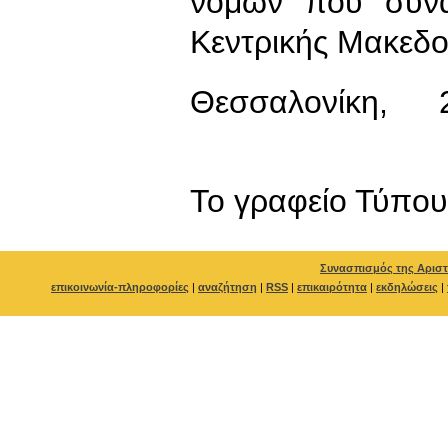
νομών που συνα
Κεντρικής Μακεδο
Θεσσαλονίκ
Το γραφείο Τύπ
Συνασπισμός της Αριστ
επικοινωνία-πληροφορίες
|
αναζήτηση
|
RSS
|
επικαιρότητα
|
εκδηλώσεις
|