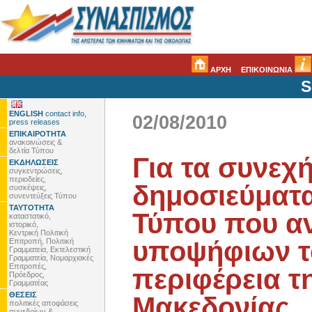
ΑΡΧΗ
ΕΠΙΚΟΙΝΩΝΙΑ
S
ENGLISH
contact info,
02/08/2010
press releases
ΕΠΙΚΑΙΡΟΤΗΤΑ
ανακοινώσεις &
δελτία Τύπου
Για τα συνεχ
ΕΚΔΗΛΩΣΕΙΣ
συγκεντρώσεις,
περιοδείες,
δημοσιεύματα
συσκέψεις,
συνεντεύξεις Τύπου
ΤΑΥΤΟΤΗΤΑ
Τύπου που α
καταστατικό,
ιστορικό,
Κεντρική Πολιτική
υποψήφιων το
Επιτροπή, Πολιτική
Γραμματεία, Εκτελεστική
Γραμματεία, Νομαρχιακές
Επιτροπές,
περιφέρεια τ
Πρόεδρος,
Γραμματέας
ΘΕΣΕΙΣ
Μακεδονίας
πολιτικές αποφάσεις
συνεδρίων &