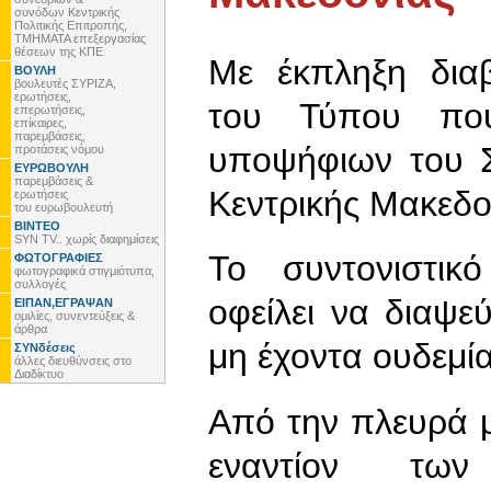
συνόδων Κεντρικής
Πολιτικής Επιτροπής,
ΤΜΗΜΑΤΑ επεξεργασίας
θέσεων της ΚΠΕ
Με έκπληξη δια
ΒΟΥΛΗ
βουλευτές ΣΥΡΙΖΑ,
ερωτήσεις,
του Τύπου που
επερωτήσεις,
επίκαιρες,
παρεμβάσεις,
υποψήφιων του Σ
προτάσεις νόμου
ΕΥΡΩΒΟΥΛΗ
παρεμβάσεις &
Κεντρικής Μακεδο
ερωτήσεις
του ευρωβουλευτή
ΒΙΝΤΕΟ
SYN TV.. χωρίς διαφημίσεις
Το συντονιστικ
ΦΩΤΟΓΡΑΦΙΕΣ
φωτογραφικά στιγμιότυπα,
συλλογές
οφείλει να διαψε
ΕΙΠΑΝ,ΕΓΡΑΨΑΝ
ομιλίες, συνεντεύξεις &
άρθρα
μη έχοντα ουδεμί
ΣΥΝδέσεις
άλλες διευθύνσεις στο
Διαδίκτυο
Από την πλευρά 
εναντίον των