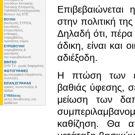
συνόδων Κεντρικής
Επιβεβαιώνεται 
Πολιτικής Επιτροπής,
ΤΜΗΜΑΤΑ επεξεργασίας
θέσεων της ΚΠΕ
στην πολιτική της
ΒΟΥΛΗ
βουλευτές ΣΥΡΙΖΑ,
ερωτήσεις,
Δηλαδή ότι, πέρα 
επερωτήσεις,
επίκαιρες,
παρεμβάσεις,
προτάσεις νόμου
άδικη, είναι και 
ΕΥΡΩΒΟΥΛΗ
παρεμβάσεις &
ερωτήσεις
αδιέξοδη.
του ευρωβουλευτή
ΒΙΝΤΕΟ
SYN TV.. χωρίς διαφημίσεις
ΦΩΤΟΓΡΑΦΙΕΣ
Η πτώση των ε
φωτογραφικά στιγμιότυπα,
συλλογές
ΕΙΠΑΝ,ΕΓΡΑΨΑΝ
βαθιάς ύφεσης, 
ομιλίες, συνεντεύξεις &
άρθρα
ΣΥΝδέσεις
μείωση των δαπ
άλλες διευθύνσεις στο
Διαδίκτυο
συμπεριλαμβαν
καθίζηση. Θα α