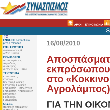
ΑΡΧΗ
ΕΠΙΚΟΙΝΩΝΙΑ
S
ENGLISH
contact info,
16/08/2010
press releases
ΕΠΙΚΑΙΡΟΤΗΤΑ
ανακοινώσεις &
δελτία Τύπου
Αποσπάσματα
ΕΚΔΗΛΩΣΕΙΣ
συγκεντρώσεις,
περιοδείες,
εκπρόσωπου 
συσκέψεις,
συνεντεύξεις Τύπου
ΤΑΥΤΟΤΗΤΑ
στο «Κοκκινο
καταστατικό,
ιστορικό,
Κεντρική Πολιτική
Αγρολάμπος)
Επιτροπή, Πολιτική
Γραμματεία, Εκτελεστική
Γραμματεία, Νομαρχιακές
Επιτροπές,
Πρόεδρος,
Γραμματέας
ΓΙΑ ΤΗΝ ΟΙΚ
ΘΕΣΕΙΣ
πολιτικές αποφάσεις
συνεδρίων &