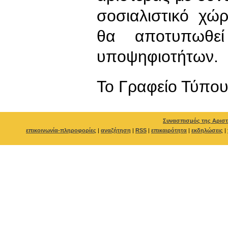
σοσιαλιστικό χώ
θα αποτυπωθεί 
υποψηφιοτήτων.
To Γραφείο Τύπο
Συνασπισμός της Αριστ
επικοινωνία-πληροφορίες
|
αναζήτηση
|
RSS
|
επικαιρότητα
|
εκδηλώσεις
|