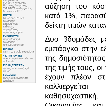
συνόδων Κεντρικής
αύξηση του κόσ
Πολιτικής Επιτροπής,
ΤΜΗΜΑΤΑ επεξεργασίας
θέσεων της ΚΠΕ
κατά 1%, παρασύ
ΒΟΥΛΗ
βουλευτές ΣΥΡΙΖΑ,
ερωτήσεις,
δείκτη τιμών κατ
επερωτήσεις,
επίκαιρες,
παρεμβάσεις,
προτάσεις νόμου
ΕΥΡΩΒΟΥΛΗ
Δυο βδομάδες μ
παρεμβάσεις &
ερωτήσεις
του ευρωβουλευτή
εμπάργκο στην ε
ΒΙΝΤΕΟ
SYN TV.. χωρίς διαφημίσεις
της δημοσιότητα
ΦΩΤΟΓΡΑΦΙΕΣ
φωτογραφικά στιγμιότυπα,
συλλογές
της τιμής τους, 
ΕΙΠΑΝ,ΕΓΡΑΨΑΝ
ομιλίες, συνεντεύξεις &
άρθρα
έχουν πλέον στ
ΣΥΝδέσεις
άλλες διευθύνσεις στο
Διαδίκτυο
καλλιεργείτα
καθησυχαστική
Οικονομίας κα