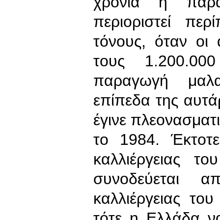
χρόνια η παρα
περιοριστεί περ
τόνους, όταν οι
τους 1.200.00
παραγωγή μαλα
επίπεδα της αυτάρ
έγινε πλεονασματι
το 1984. Έκτοτε
καλλιέργειας τ
συνοδεύεται α
καλλιέργειας το
τότε η Ελλάδα να