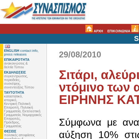
ΑΡΧΗ
ΕΠΙΚΟΙΝΩΝΙΑ
S
ENGLISH
contact info,
29/08/2010
press releases
ΕΠΙΚΑΙΡΟΤΗΤΑ
ανακοινώσεις &
δελτία Τύπου
Σιτάρι, αλεύρ
ΕΚΔΗΛΩΣΕΙΣ
συγκεντρώσεις,
περιοδείες,
ντόμινο των 
συσκέψεις,
συνεντεύξεις Τύπου
ΤΑΥΤΟΤΗΤΑ
ΕΙΡΗΝΗΣ ΚΑ
καταστατικό,
ιστορικό,
Κεντρική Πολιτική
Επιτροπή, Πολιτική
Γραμματεία, Εκτελεστική
Γραμματεία, Νομαρχιακές
Επιτροπές,
Σύμφωνα με αναλ
Πρόεδρος,
Γραμματέας
αύξηση 10% στις
ΘΕΣΕΙΣ
πολιτικές αποφάσεις
συνεδρίων &