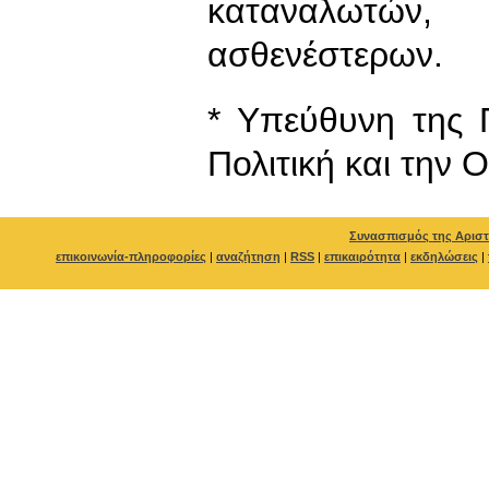
καταναλωτών
ασθενέστερων.
* Υπεύθυνη της 
Πολιτική και την 
Συνασπισμός της Αριστ
επικοινωνία-πληροφορίες
|
αναζήτηση
|
RSS
|
επικαιρότητα
|
εκδηλώσεις
|