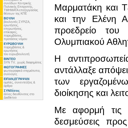
συνόδων Κεντρικής
Μαρματάκη και Τ
Πολιτικής Επιτροπής,
ΤΜΗΜΑΤΑ επεξεργασίας
θέσεων της ΚΠΕ
και την Ελένη Α
ΒΟΥΛΗ
βουλευτές ΣΥΡΙΖΑ,
ερωτήσεις,
προεδρείο του 
επερωτήσεις,
επίκαιρες,
παρεμβάσεις,
Ολυμπιακού Αθλητ
προτάσεις νόμου
ΕΥΡΩΒΟΥΛΗ
παρεμβάσεις &
ερωτήσεις
του ευρωβουλευτή
Η αντιπροσωπεί
ΒΙΝΤΕΟ
SYN TV.. χωρίς διαφημίσεις
αντάλλαξε απόψει
ΦΩΤΟΓΡΑΦΙΕΣ
φωτογραφικά στιγμιότυπα,
συλλογές
των εργαζομέν
ΕΙΠΑΝ,ΕΓΡΑΨΑΝ
ομιλίες, συνεντεύξεις &
άρθρα
διοίκησης και λει
ΣΥΝδέσεις
άλλες διευθύνσεις στο
Διαδίκτυο
Με αφορμή τις κ
δεσμεύσεις προς