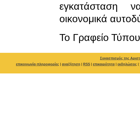
εγκατάσταση να
οικονομικά αυτοδ
To Γραφείο Τύπο
Συνασπισμός της Αριστ
επικοινωνία-πληροφορίες
|
αναζήτηση
|
RSS
|
επικαιρότητα
|
εκδηλώσεις
|