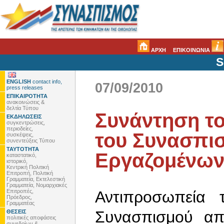
ΑΡΧΗ
ΕΠΙΚΟΙΝΩΝΙΑ
S
ENGLISH
contact info,
07/09/2010
press releases
ΕΠΙΚΑΙΡΟΤΗΤΑ
ανακοινώσεις &
δελτία Τύπου
Συνάντηση το
ΕΚΔΗΛΩΣΕΙΣ
συγκεντρώσεις,
περιοδείες,
του Συνασπισ
συσκέψεις,
συνεντεύξεις Τύπου
ΤΑΥΤΟΤΗΤΑ
Εργαζομένων
καταστατικό,
ιστορικό,
Κεντρική Πολιτική
Επιτροπή, Πολιτική
Γραμματεία, Εκτελεστική
Γραμματεία, Νομαρχιακές
Επιτροπές,
Αντιπροσωπεία 
Πρόεδρος,
Γραμματέας
Συνασπισμού απ
ΘΕΣΕΙΣ
πολιτικές αποφάσεις
συνεδρίων &