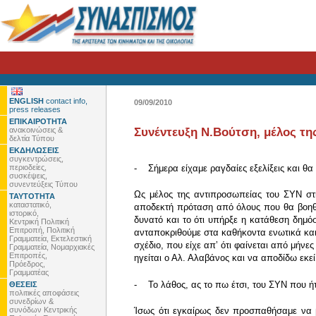
ENGLISH
contact info,
09/09/2010
press releases
ΕΠΙΚΑΙΡΟΤΗΤΑ
ανακοινώσεις &
Συνέντευξη Ν.Βούτση, μέλος τη
δελτία Τύπου
ΕΚΔΗΛΩΣΕΙΣ
συγκεντρώσεις,
περιοδείες,
- Σήμερα είχαμε ραγδαίες εξελίξεις και θ
συσκέψεις,
συνεντεύξεις Τύπου
Ως μέλος της αντιπροσωπείας του ΣΥΝ στ
ΤΑΥΤΟΤΗΤΑ
καταστατικό,
αποδεκτή πρόταση από όλους που θα βοηθού
ιστορικό,
δυνατό και το ότι υπήρξε η κατάθεση δημόσ
Κεντρική Πολιτική
Επιτροπή, Πολιτική
ανταποκριθούμε στα καθήκοντα ενωτικά και
Γραμματεία, Εκτελεστική
σχέδιο, που είχε απʼ ότι φαίνεται από μήν
Γραμματεία, Νομαρχιακές
Επιτροπές,
ηγείται ο Αλ. Αλαβάνος και να αποδίδω εκεί
Πρόεδρος,
Γραμματέας
- Το λάθος, ας το πω έτσι, του ΣΥΝ που ή
ΘΕΣΕΙΣ
πολιτικές αποφάσεις
συνεδρίων &
συνόδων Κεντρικής
Ίσως ότι εγκαίρως δεν προσπαθήσαμε να β