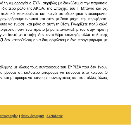
εγάλη αιμορραγία ο ΣΥΝ, ακριβώς με διακύβευμα την παρουσία
διαίτερο ρόλο της ΑΚΟΑ, της Εποχής, του Γ. Μπανιά και όχι
τικό ντοκουμέντο και κοινό αυτοδιοικητικό ντοκουμέντο.
ροχωρήσουμε ενωτικά και στην μείζονα μάχη, την περιφέρεια.
ύσε να ενώσει και μόνο σʼ αυτή τη θέση. Γνωρίζετε πολύ καλά
 περιφέρεια, σαν ένα πρώτο βήμα επανένταξής του στην πρώτη
ινε δεκτό με άποψη. Δεν είναι θέμα επιλογής αλλά πολιτικής
ι μαζί δεν κατορθώσαμε να διαμορφώσουμε ένα προγεφύρωμα με
τίληψης με όλους τους συντρόφους του ΣΥΡΙΖΑ που δεν έχουν
 να βρούμε ότι καλύτερο μπορούμε να κάνουμε από κοινού. Ο
ον και μπορούμε να κάνουμε συνεργασίες και σε πολλές άλλες
ωτογραφίες
|
είπαν-έγραψαν
|
ΣΥΝδέσεις