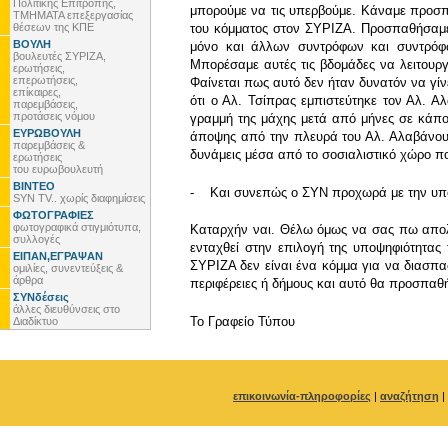
Πολιτικής Επιτροπής,
μπορούμε να τις υπερβούμε. Κάναμε προσπά
ΤΜΗΜΑΤΑ επεξεργασίας
θέσεων της ΚΠΕ
του κόμματος στον ΣΥΡΙΖΑ. Προσπαθήσαμε 
ΒΟΥΛΗ
μόνο και άλλων συντρόφων και συντρόφω
βουλευτές ΣΥΡΙΖΑ,
Μπορέσαμε αυτές τις βδομάδες να λειτουργ
ερωτήσεις,
επερωτήσεις,
Φαίνεται πως αυτό δεν ήταν δυνατόν να γίν
επίκαιρες,
ότι ο Αλ. Τσίπρας εμπιστεύτηκε τον Αλ. Α
παρεμβάσεις,
προτάσεις νόμου
γραμμή της μάχης μετά από μήνες σε κάποι
ΕΥΡΩΒΟΥΛΗ
άποψης από την πλευρά του Αλ. Αλαβάνου κ
παρεμβάσεις &
δυνάμεις μέσα από το σοσιαλιστικό χώρο πο
ερωτήσεις
του ευρωβουλευτή
ΒΙΝΤΕΟ
- Και συνεπώς ο ΣΥΝ προχωρά με την υπο
SYN TV.. χωρίς διαφημίσεις
ΦΩΤΟΓΡΑΦΙΕΣ
φωτογραφικά στιγμιότυπα,
Καταρχήν ναι. Θέλω όμως να σας πω απολύ
συλλογές
ενταχθεί στην επιλογή της υποψηφιότητας
ΕΙΠΑΝ,ΕΓΡΑΨΑΝ
ΣΥΡΙΖΑ δεν είναι ένα κόμμα για να διασπα
ομιλίες, συνεντεύξεις &
άρθρα
περιφέρειες ή δήμους και αυτό θα προσπαθ
ΣΥΝδέσεις
άλλες διευθύνσεις στο
To Γραφείο Τύπου
Διαδίκτυο
επικοινωνία-πληροφορίες
|
αναζήτηση
|