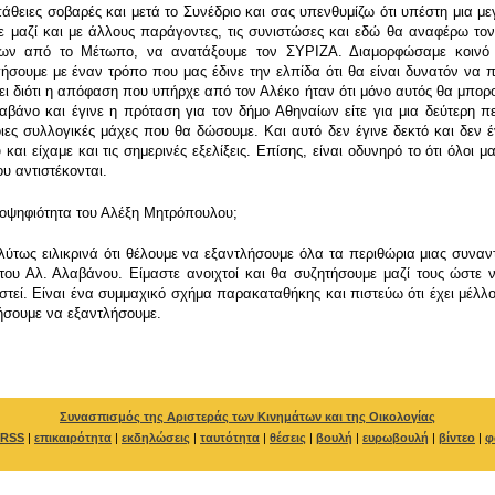
θειες σοβαρές και μετά το Συνέδριο και σας υπενθυμίζω ότι υπέστη μια μ
μαζί και με άλλους παράγοντες, τις συνιστώσες και εδώ θα αναφέρω τον ι
ν από το Μέτωπο, να ανατάξουμε τον ΣΥΡΙΖΑ. Διαμορφώσαμε κοινό πολι
ήσουμε με έναν τρόπο που μας έδινε την ελπίδα ότι θα είναι δυνατόν να π
ει διότι η απόφαση που υπήρχε από τον Αλέκο ήταν ότι μόνο αυτός θα μπορο
λαβάνο και έγινε η πρόταση για τον δήμο Αθηναίων είτε για μια δεύτερη
ες συλλογικές μάχες που θα δώσουμε. Και αυτό δεν έγινε δεκτό και δεν έγ
αι είχαμε και τις σημερινές εξελίξεις. Επίσης, είναι οδυνηρό το ότι όλο
υ αντιστέκονται.
ψηφιότητα του Αλέξη Μητρόπουλου;
τως ειλικρινά ότι θέλουμε να εξαντλήσουμε όλα τα περιθώρια μιας συναν
 του Αλ. Αλαβάνου. Είμαστε ανοιχτοί και θα συζητήσουμε μαζί τους ώστε
στεί. Είναι ένα συμμαχικό σχήμα παρακαταθήκης και πιστεύω ότι έχει μέλλ
ήσουμε να εξαντλήσουμε.
Συνασπισμός της Αριστεράς των Κινημάτων και της Οικολογίας
RSS
|
επικαιρότητα
|
εκδηλώσεις
|
ταυτότητα
|
θέσεις
|
βουλή
|
ευρωβουλή
|
βίντεο
|
φ