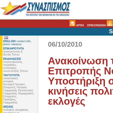
ΑΡΧΗ
ΕΠΙΚΟΙΝΩΝΙΑ
S
ENGLISH
contact info,
06/10/2010
press releases
ΕΠΙΚΑΙΡΟΤΗΤΑ
ανακοινώσεις &
δελτία Τύπου
Ανακοίνωση 
ΕΚΔΗΛΩΣΕΙΣ
συγκεντρώσεις,
περιοδείες,
Επιτροπής Νό
συσκέψεις,
συνεντεύξεις Τύπου
ΤΑΥΤΟΤΗΤΑ
Yποστήριξη σ
καταστατικό,
ιστορικό,
Κεντρική Πολιτική
κινήσεις πολι
Επιτροπή, Πολιτική
Γραμματεία, Εκτελεστική
Γραμματεία, Νομαρχιακές
Επιτροπές,
εκλογές
Πρόεδρος,
Γραμματέας
ΘΕΣΕΙΣ
πολιτικές αποφάσεις
συνεδρίων &