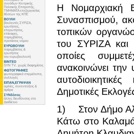
συνόδων Κεντρικής
Η Νομαρχιακή Ε
Πολιτικής Επιτροπής,
ΤΜΗΜΑΤΑ επεξεργασίας
θέσεων της ΚΠΕ
Συνασπισμού, ακ
ΒΟΥΛΗ
βουλευτές ΣΥΡΙΖΑ,
ερωτήσεις,
τοπικών οργανώ
επερωτήσεις,
επίκαιρες,
παρεμβάσεις,
του ΣΥΡΙΖΑ και 
προτάσεις νόμου
ΕΥΡΩΒΟΥΛΗ
παρεμβάσεις &
οποίες συμμε
ερωτήσεις
του ευρωβουλευτή
ΒΙΝΤΕΟ
ανακοινώνει την
SYN TV.. χωρίς διαφημίσεις
ΦΩΤΟΓΡΑΦΙΕΣ
φωτογραφικά στιγμιότυπα,
αυτοδιοικητικέ
συλλογές
ΕΙΠΑΝ,ΕΓΡΑΨΑΝ
ομιλίες, συνεντεύξεις &
Δημοτικές Εκλογέ
άρθρα
ΣΥΝδέσεις
άλλες διευθύνσεις στο
Διαδίκτυο
1) Στον Δήμο Αλ
Κάτω στο Καλαμά
Δημήτρη Κλαυδια