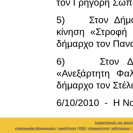
τον Γρηγόρη Σωπ
5) Στον Δήμο 
κίνηση «Στροφή
δήμαρχο τον Παν
6) Στον Δήμ
«Ανεξάρτητη Φα
δήμαρχο τον Στέλι
6/10/2010 - Η Ν
Συνασπισμός της Αριστ
επικοινωνία-πληροφορίες
|
αναζήτηση
|
RSS
|
επικαιρότητα
|
εκδηλώσεις
|