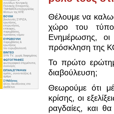
συνόδων Κεντρικής
Πολιτικής Επιτροπής,
ΤΜΗΜΑΤΑ επεξεργασίας
θέσεων της ΚΠΕ
Θέλουμε να καλω
ΒΟΥΛΗ
βουλευτές ΣΥΡΙΖΑ,
ερωτήσεις,
χώρο του τύπο
επερωτήσεις,
επίκαιρες,
παρεμβάσεις,
Ενημέρωσης, οι
προτάσεις νόμου
ΕΥΡΩΒΟΥΛΗ
παρεμβάσεις &
πρόσκληση της Κ
ερωτήσεις
του ευρωβουλευτή
ΒΙΝΤΕΟ
SYN TV.. χωρίς διαφημίσεις
Το πρώτο ερώτημ
ΦΩΤΟΓΡΑΦΙΕΣ
φωτογραφικά στιγμιότυπα,
συλλογές
διαβούλευση;
ΕΙΠΑΝ,ΕΓΡΑΨΑΝ
ομιλίες, συνεντεύξεις &
άρθρα
ΣΥΝδέσεις
άλλες διευθύνσεις στο
Θεωρούμε ότι μέ
Διαδίκτυο
κρίσης, οι εξελίξ
ραγδαίες, και θ