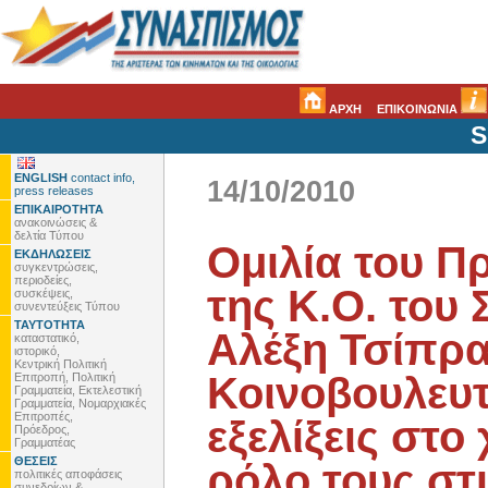
ΑΡΧΗ
ΕΠΙΚΟΙΝΩΝΙΑ
S
ENGLISH
contact info,
14/10/2010
press releases
ΕΠΙΚΑΙΡΟΤΗΤΑ
ανακοινώσεις &
δελτία Τύπου
Ομιλία του Π
ΕΚΔΗΛΩΣΕΙΣ
συγκεντρώσεις,
περιοδείες,
της Κ.Ο. του
συσκέψεις,
συνεντεύξεις Τύπου
ΤΑΥΤΟΤΗΤΑ
Αλέξη Τσίπρα
καταστατικό,
ιστορικό,
Κεντρική Πολιτική
Κοινοβουλευτ
Επιτροπή, Πολιτική
Γραμματεία, Εκτελεστική
Γραμματεία, Νομαρχιακές
Επιτροπές,
εξελίξεις στ
Πρόεδρος,
Γραμματέας
ΘΕΣΕΙΣ
ρόλο τους στ
πολιτικές αποφάσεις
συνεδρίων &