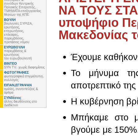
συνόδων Κεντρικής
ΝΑ ΤΟΥΣ ΣΤ
Πολιτικής Επιτροπής,
ΤΜΗΜΑΤΑ επεξεργασίας
θέσεων της ΚΠΕ
υποψήφιο Πε
ΒΟΥΛΗ
βουλευτές ΣΥΡΙΖΑ,
ερωτήσεις,
Μακεδονίας 
επερωτήσεις,
επίκαιρες,
παρεμβάσεις,
προτάσεις νόμου
ΕΥΡΩΒΟΥΛΗ
παρεμβάσεις &
Έχουμε καθήκον
ερωτήσεις
του ευρωβουλευτή
ΒΙΝΤΕΟ
SYN TV.. χωρίς διαφημίσεις
Το μήνυμα της
ΦΩΤΟΓΡΑΦΙΕΣ
φωτογραφικά στιγμιότυπα,
συλλογές
αποτρεπτικό της 
ΕΙΠΑΝ,ΕΓΡΑΨΑΝ
ομιλίες, συνεντεύξεις &
άρθρα
ΣΥΝδέσεις
Η κυβέρνηση βρί
άλλες διευθύνσεις στο
Διαδίκτυο
Μπήκαμε στο μ
βγούμε με 150%.