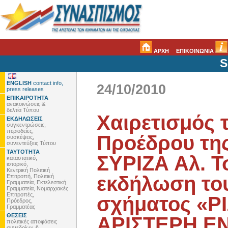
ΑΡΧΗ
ΕΠΙΚΟΙΝΩΝΙΑ
S
ENGLISH
contact info,
24/10/2010
press releases
ΕΠΙΚΑΙΡΟΤΗΤΑ
ανακοινώσεις &
δελτία Τύπου
Χαιρετισμός 
ΕΚΔΗΛΩΣΕΙΣ
συγκεντρώσεις,
περιοδείες,
Προέδρου της
συσκέψεις,
συνεντεύξεις Τύπου
ΤΑΥΤΟΤΗΤΑ
ΣΥΡΙΖΑ Αλ. Τ
καταστατικό,
ιστορικό,
Κεντρική Πολιτική
εκδήλωση το
Επιτροπή, Πολιτική
Γραμματεία, Εκτελεστική
Γραμματεία, Νομαρχιακές
Επιτροπές,
σχήματος «Ρ
Πρόεδρος,
Γραμματέας
ΘΕΣΕΙΣ
ΑΡΙΣΤΕΡΗ Ε
πολιτικές αποφάσεις
συνεδρίων &