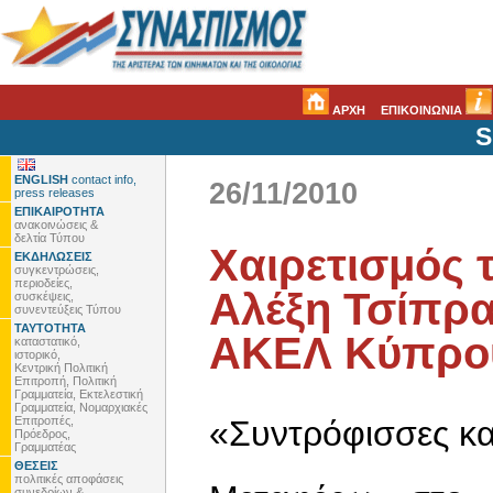
ΑΡΧΗ
ΕΠΙΚΟΙΝΩΝΙΑ
S
ENGLISH
contact info,
26/11/2010
press releases
ΕΠΙΚΑΙΡΟΤΗΤΑ
ανακοινώσεις &
δελτία Τύπου
Χαιρετισμός 
ΕΚΔΗΛΩΣΕΙΣ
συγκεντρώσεις,
περιοδείες,
Αλέξη Τσίπρα
συσκέψεις,
συνεντεύξεις Τύπου
ΤΑΥΤΟΤΗΤΑ
ΑΚΕΛ Κύπρο
καταστατικό,
ιστορικό,
Κεντρική Πολιτική
Επιτροπή, Πολιτική
Γραμματεία, Εκτελεστική
Γραμματεία, Νομαρχιακές
Επιτροπές,
«Συντρόφισσες κα
Πρόεδρος,
Γραμματέας
ΘΕΣΕΙΣ
πολιτικές αποφάσεις
συνεδρίων &