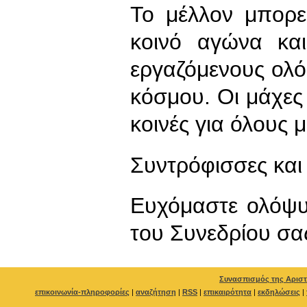
Το μέλλον μπορε
κοινό αγώνα κα
εργαζόμενους ολ
κόσμου. Οι μάχες 
κοινές για όλους μ
Συντρόφισσες και
Ευχόμαστε ολόψυχ
του Συνεδρίου σα
Συνασπισμός της Αριστ
επικοινωνία-πληροφορίες
|
αναζήτηση
|
RSS
|
επικαιρότητα
|
εκδηλώσεις
|