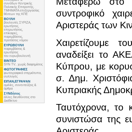
Μεταφέρω στο 
συνόδων Κεντρικής
Πολιτικής Επιτροπής,
συντροφικό χαι
ΤΜΗΜΑΤΑ επεξεργασίας
θέσεων της ΚΠΕ
ΒΟΥΛΗ
Αριστεράς των Κιν
βουλευτές ΣΥΡΙΖΑ,
ερωτήσεις,
επερωτήσεις,
επίκαιρες,
παρεμβάσεις,
Χαιρετίζουμε τ
προτάσεις νόμου
ΕΥΡΩΒΟΥΛΗ
παρεμβάσεις &
αναδείξει το ΑΚ
ερωτήσεις
του ευρωβουλευτή
ΒΙΝΤΕΟ
Κύπρου, με κορυ
SYN TV.. χωρίς διαφημίσεις
ΦΩΤΟΓΡΑΦΙΕΣ
φωτογραφικά στιγμιότυπα,
σ. Δημ. Χριστόφ
συλλογές
ΕΙΠΑΝ,ΕΓΡΑΨΑΝ
ομιλίες, συνεντεύξεις &
Κυπριακής Δημοκρ
άρθρα
ΣΥΝδέσεις
άλλες διευθύνσεις στο
Διαδίκτυο
Ταυτόχρονα, το 
συνιστώσα της ε
Αριστεράς.