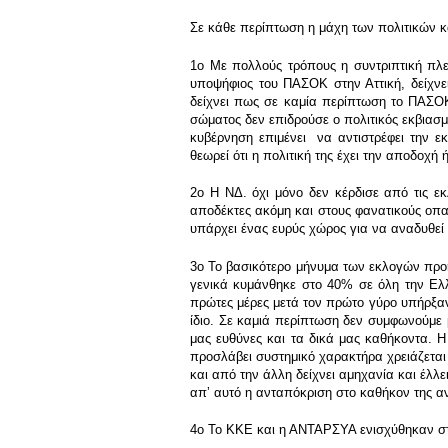
Σε κάθε περίπτωση η μάχη των πολιτικών κα
1ο Με πολλούς τρόπους η συντριπτική πλε
υποψήφιος του ΠΑΣΟΚ στην Αττική, δείχνε
δείχνει πως σε καμία περίπτωση το ΠΑΣΟ
σώματος δεν επιδρούσε ο πολιτικός εκβιασ
κυβέρνηση επιμένει να αντιστρέφει την ε
θεωρεί ότι η πολιτική της έχει την αποδοχή 
2ο Η ΝΔ. όχι μόνο δεν κέρδισε από τις ε
αποδέκτες ακόμη και στους φανατικούς οπα
υπάρχει ένας ευρύς χώρος για να αναδυθεί 
3ο Το βασικότερο μήνυμα των εκλογών προή
γενικά κυμάνθηκε στο 40% σε όλη την Ελ
πρώτες μέρες μετά τον πρώτο γύρο υπήρξα
ίδιο. Σε καμιά περίπτωση δεν συμφωνούμε 
μας ευθύνες και τα δικά μας καθήκοντα. Η
προσλάβει συστημικό χαρακτήρα χρειάζεται ν
και από την άλλη δείχνει αμηχανία και έλ
απʼ αυτό η ανταπόκριση στο καθήκον της α
4ο Το ΚΚΕ και η ΑΝΤΑΡΣΥΑ ενισχύθηκαν στι