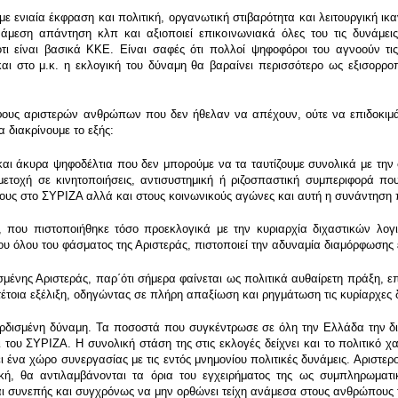
 ενιαία έκφραση και πολιτική, οργανωτική στιβαρότητα και λειτουργική ικ
μεση απάντηση κλπ και αξιοποιεί επικοινωνιακά όλες του τις δυνάμει
ι είναι βασικά ΚΚΕ. Είναι σαφές ότι πολλοί ψηφοφόροι του αγνοούν τις
 και στο μ.κ. η εκλογική του δύναμη θα βαραίνει περισσότερο ως εξισορρ
φους αριστερών ανθρώπων που δεν ήθελαν να απέχουν, ούτε να επιδοκιμ
 διακρίνουμε το εξής:
 και άκυρα ψηφοδέλτια που δεν μπορούμε να τα ταυτίζουμε συνολικά με την
συμμετοχή σε κινητοποιήσεις, αντισυστημική ή ριζοσπαστική συμπεριφορά π
τους στο ΣΥΡΙΖΑ αλλά και στους κοινωνικούς αγώνες και αυτή η συνάντηση π
 που πιστοποιήθηκε τόσο προεκλογικά με την κυριαρχία διχαστικών λογι
 όλου του φάσματος της Αριστεράς, πιστοποιεί την αδυναμία διαμόρφωσης ε
ένης Αριστεράς, παρ΄ότι σήμερα φαίνεται ως πολιτικά αυθαίρετη πράξη, επ
έτοια εξέλιξη, οδηγώντας σε πλήρη απαξίωση και ρηγμάτωση τις κυρίαρχες δ
κερδισμένη δύναμη. Τα ποσοστά που συγκέντρωσε σε όλη την Ελλάδα την δ
του ΣΥΡΙΖΑ. Η συνολική στάση της στις εκλογές δείχνει και το πολιτικό χ
ένα χώρο συνεργασίας με τις εντός μνημονίου πολιτικές δυνάμεις. Αριστεροί
ική, θα αντιλαμβάνονται τα όρια του εγχειρήματος της ως συμπληρωματι
ναι συνεπής και συγχρόνως να μην ορθώνει τείχη ανάμεσα στους ανθρώπους τ