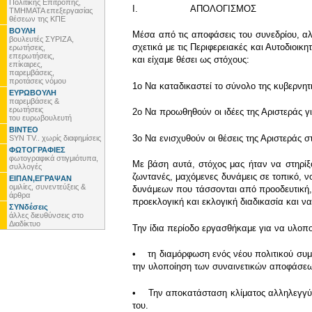
Πολιτικής Επιτροπής,
Ι. ΑΠΟΛΟΓΙΣΜΟΣ
ΤΜΗΜΑΤΑ επεξεργασίας
θέσεων της ΚΠΕ
ΒΟΥΛΗ
Μέσα από τις αποφάσεις του συνεδρίου, αλ
βουλευτές ΣΥΡΙΖΑ,
σχετικά με τις Περιφερειακές και Αυτοδιοικ
ερωτήσεις,
επερωτήσεις,
και είχαμε θέσει ως στόχους:
επίκαιρες,
παρεμβάσεις,
προτάσεις νόμου
1ο Να καταδικαστεί το σύνολο της κυβερνητι
ΕΥΡΩΒΟΥΛΗ
παρεμβάσεις &
ερωτήσεις
2ο Να προωθηθούν οι ιδέες της Αριστεράς γ
του ευρωβουλευτή
ΒΙΝΤΕΟ
3ο Να ενισχυθούν οι θέσεις της Αριστεράς σ
SYN TV.. χωρίς διαφημίσεις
ΦΩΤΟΓΡΑΦΙΕΣ
φωτογραφικά στιγμιότυπα,
Με βάση αυτά, στόχος μας ήταν να στηρί
συλλογές
ζωντανές, μαχόμενες δυνάμεις σε τοπικό, ν
ΕΙΠΑΝ,ΕΓΡΑΨΑΝ
ομιλίες, συνεντεύξεις &
δυνάμεων που τάσσονται από προοδευτική, ρ
άρθρα
προεκλογική και εκλογική διαδικασία και ν
ΣΥΝδέσεις
άλλες διευθύνσεις στο
Διαδίκτυο
Την ίδια περίοδο εργασθήκαμε για να υλοπ
• τη διαμόρφωση ενός νέου πολιτικού συμβ
την υλοποίηση των συναινετικών αποφάσε
• Την αποκατάσταση κλίματος αλληλεγγύη
του.