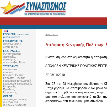
ENGLISH
contact info,
29/11/2010
press releases
ΕΠΙΚΑΙΡΟΤΗΤΑ
ανακοινώσεις &
Απόφαση Κεντρικής Πολιτικής
δελτία Τύπου
ΕΚΔΗΛΩΣΕΙΣ
συγκεντρώσεις,
περιοδείες,
Δίδεται σήμερα στη δημοσιότητα η απόφαση 
συσκέψεις,
συνεντεύξεις Τύπου
ΑΠΟΦΑΣΗ ΚENTΡΙΚΗΣ ΠΟΛΙΤΙΚΗΣ ΕΠΙΤ
ΤΑΥΤΟΤΗΤΑ
καταστατικό,
ιστορικό,
27-28/11/2010
Κεντρική Πολιτική
Επιτροπή, Πολιτική
Γραμματεία, Εκτελεστική
Στις 27 και 28 Νοεμβρίου συνεδρίασε η 
Γραμματεία, Νομαρχιακές
Επιτροπές,
Επιχειρήσαμε να αποτιμήσουμε όχι μόνο 
Πρόεδρος,
σημαντικά συμβαίνουν παγκοσμίως, στην Ευ
Γραμματέας
ΘΕΣΕΙΣ
μας στο πολιτικό και κοινωνικό πεδίο, τ
πολιτικές αποφάσεις
αποφάσεων του τελευταίου μας συνεδρίου.
συνεδρίων &
συνόδων Κεντρικής