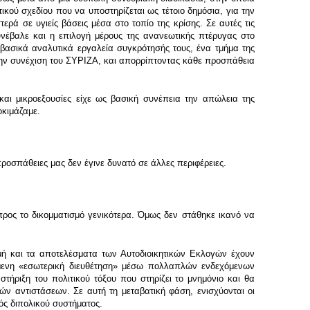
κού σχεδίου που να υποστηρίζεται ως τέτοιο δημόσια, για την
ρά σε υγιείς βάσεις μέσα στο τοπίο της κρίσης. Σε αυτές τις
νέβαλε και η επιλογή μέρους της ανανεωτικής πτέρυγας στο
ασικά αναλυτικά εργαλεία συγκρότησής τους, ένα τμήμα της
την συνέχιση του ΣΥΡΙΖΑ, και απορρίπτοντας κάθε προσπάθεια
αι μικροεξουσίες είχε ως βασική συνέπεια την απώλεια της
οκιμάζαμε.
προσπάθειες μας δεν έγινε δυνατό σε άλλες περιφέρειες.
ρος το δικομματισμό γενικότερα. Όμως δεν στάθηκε ικανό να
ρμή και τα αποτελέσματα των Αυτοδιοικητικών Εκλογών έχουν
γχόμενη «εσωτερική διευθέτηση» μέσω πολλαπλών ενδεχόμενων
τήριξη του πολιτικού τόξου που στηρίζει το μνημόνιο και θα
κών αντιστάσεων. Σε αυτή τη μεταβατική φάση, ενισχύονται οι
ός διπολικού συστήματος.