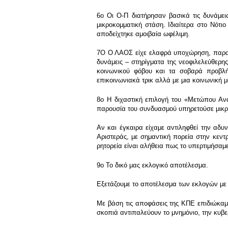
6ο Οι Ο-Π διατήρησαν βασικά τις δυνάμεις
μικροκομματική στάση. Ιδιαίτερα στο Νότι
αποδείχτηκε αμοιβαία ωφέλιμη.
7Ο Ο ΛΑΟΣ είχε ελαφρά υποχώρηση, παραμέ
δυνάμεις – στηρίγματα της νεοφιλελεύθερη
κοινωνικού φόβου και τα σοβαρά προβλή
επικοινωνιακά τρικ αλλά με μια κοινωνικ
8ο Η διχαστική επιλογή του «Μετώπου Ανα
παρουσία του συνδυασμού υπηρετούσε μικρο
Αν και έγκαιρα είχαμε αντιληφθεί την αδυ
Αριστεράς, με σημαντική πορεία στην κεντ
ρητορεία είναι αλήθεια πως το υπερτιμήσαμ
9ο Το δικό μας εκλογικό αποτέλεσμα.
Εξετάζουμε το αποτέλεσμα των εκλογών με 
Με βάση τις αποφάσεις της ΚΠΕ επιδιώκαμ
σκοπιά αντιπαλεύουν το μνημόνιο, την κυβερ