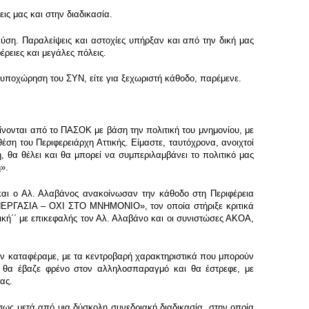
ς μας και στην διαδικασία.
ύση. Παραλείψεις και αστοχίες υπήρξαν και από την δική μας
ρειες και μεγάλες πόλεις.
α υποχώρηση του ΣΥΝ, είτε για ξεχωριστή κάθοδο, παρέμενε.
νονται από το ΠΑΣΟΚ με βάση την πολιτική του μνημονίου, με
έση του Περιφερειάρχη Αττικής. Είμαστε, ταυτόχρονα, ανοιχτοί
, θα θέλει και θα μπορεί να συμπεριλαμβάνει το πολιτικό μας
».
 και ο Αλ. Αλαβάνος ανακοίνωσαν την κάθοδο στη Περιφέρεια
ΥΝΕΡΓΑΣΙΑ – ΟΧΙ ΣΤΟ ΜΝΗΜΟΝΙΟ», τον οποία στήριξε κριτικά
ή΄΄ με επικεφαλής τον Αλ. Αλαβάνο και οι συνιστώσες ΑΚΟΑ,
δεν καταφέραμε, με τα κεντροβαρή χαρακτηριστικά που μπορούν
ου θα έβαζε φρένο στον αλληλοσπαραγμό και θα έστρεφε, με
ας.
ως μετά από μια δύσκολη συνεδριακή διαδικασία, στην οποία