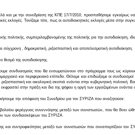
λά και με την συνεδρίαση της ΚΠΕ 17/7/2010, προσπαθήσαμε εγκαίρως να κ
ητικές εκλογές. Τονίζαμε τότε, πως οι αυτοδιοικητικές εκλογές μέσα στην συγ
κής πολιτικής, συμπεριλαμβανομένης της πολιτικής για την αυτοδιοίκηση, ι
ια σύγχρονη , δημοκρατική, ριζοσπαστική και αποτελεσματική αυτοδιοίκηση.
το θεσμό της αυτοδιοίκησης.
ξουμε συνδυασμούς που θα ενσωματώνουν στο πρόγραμμα τους ως κύριους
ομαρχιακό και περιφερειακό επίπεδο. Θέλαμε και επιδιώξαμε οι συνδυασμοί 
ιζοσπαστική και οικολογική σκοπιά ενάντια στην κυβερνητική πολιτική. Βα
α εκφραστεί στην πράξη και δια της ψήφου η οργή των εργαζομένων ενάντια σ
οιήσουμε την απόφαση του Συνεδρίου για τον ΣΥΡΙΖΑ που αναζητούσε:
ολαίου φερέγγυας συνεννόησης μεταξύ των συνιστωσών, που θα δίνει ώθησ
ων των συνδιασκέψεων του ΣΥΡΙΖΑ.
ς και συντροφικότητας μεταξύ των συνιστωσών που συναπαρτίζουν τον ΣΥ