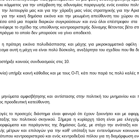
υ κόμματος για την υπέρβαση της αδυναμίας παραγωγής ενός ενιαίου πολιτι
 λειτουργία μας και για την χάραξη μιας νέας στρατηγικής για την Αριστε
για την κακή δημόσια εικόνα και την μειωμένη απεύθυνση του χώρου συ
έσα από μια πορεία διαρκών συγκρούσεων και ενώ όλοι επέστρεφαν στα β
νέφερε το σχέδιο της υπεύθυνης κεντροαριστερής δύναμης θέτοντας βέτο σ
, πράγμα το οποίο δεν μπορούσε να γίνει αποδεκτό.
η πρότερη εικόνα πολυδιάσπασης και μάχης για μικροκομματικά οφέλη κ
εσμα αυτή η μάχη να είναι πολύ δύσκολη, ανεξάρτητα του σχεδίου που θα δ
οστήριξε κοινούς συνδυασμούς στις 10.
ονία) υπήρξε κοινή κάθοδος και με τους Ο-Π, κάτι που παρά τις πολύ καλές 
μηνύματα αμφισβήτησης και αντίστασης στην πολιτική του μνημονίου και π
ρος προοδευτική κατεύθυνση.
γές το προσεχές διάστημα είναι φανερό ότι έχουν ξεκινήσει και με αφο
διάταξης του πολιτικού σκηνικού. Σήμερα η κυρίαρχη τάση είναι μια ελε
ορφώματα και παράγοντες της δημόσιας ζωής, με στόχο την ανάταξη και σ
βολής μέτρων και επιλογών για την καθ' υπόταξη των εντεινόμενων κοινωνι
ιότυπου κεντροαριστερού και ενός κεντροδεξιού πόλου για τη διαμόρφωση εν