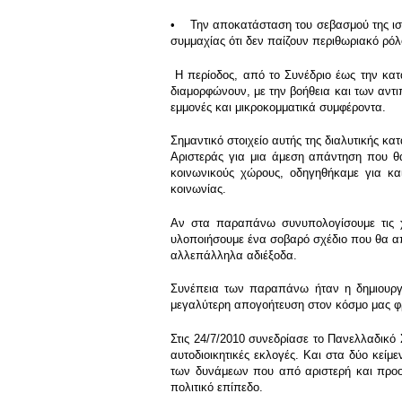
• Την αποκατάσταση του σεβασμού της ιστορ
συμμαχίας ότι δεν παίζουν περιθωριακό ρόλ
Η περίοδος, από το Συνέδριο έως την κα
διαμορφώνουν, με την βοήθεια και των αντ
εμμονές και μικροκομματικά συμφέροντα.
Σημαντικό στοιχείο αυτής της διαλυτικής κα
Αριστεράς για μια άμεση απάντηση που θ
κοινωνικούς χώρους, οδηγηθήκαμε για κ
κοινωνίας.
Αν στα παραπάνω συνυπολογίσουμε τις χρ
υλοποιήσουμε ένα σοβαρό σχέδιο που θα απ
αλλεπάλληλα αδιέξοδα.
Συνέπεια των παραπάνω ήταν η δημιουργί
μεγαλύτερη απογοήτευση στον κόσμο μας φρε
Στις 24/7/2010 συνεδρίασε το Πανελλαδικό 
αυτοδιοικητικές εκλογές. Και στα δύο κεί
των δυνάμεων που από αριστερή και προοδε
πολιτικό επίπεδο.