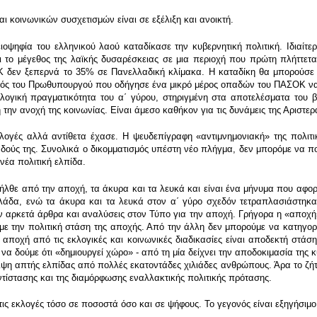
ι κοινωνικών συσχετισμών είναι σε εξέλιξη και ανοικτή.
ιοψηφία του ελληνικού λαού καταδίκασε την κυβερνητική πολιτική. Ιδιαί
ι το μέγεθος της λαϊκής δυσαρέσκειας σε μια περιοχή που πρώτη πλήττε
Κ δεν ξεπερνά το 35% σε Πανελλαδική κλίμακα. Η καταδίκη θα μπορούσε 
μός του Πρωθυπουργού που οδήγησε ένα μικρό μέρος οπαδών του ΠΑΣΟΚ να 
κλογική πραγματικότητα του α΄ γύρου, στηριγμένη στα αποτελέσματα του β
ή την ανοχή της κοινωνίας. Είναι άμεσο καθήκον για τις δυνάμεις της Αριστερ
κλογές αλλά αντίθετα έχασε. Η ψευδεπίγραφη «αντιμνημονιακή» της πολιτ
δούς της. Συνολικά ο δικομματισμός υπέστη νέο πλήγμα, δεν μπορόμε να πο
νέα πολιτική ελπίδα.
λθε από την αποχή, τα άκυρα και τα λευκά και είναι ένα μήνυμα που αφορ
λάδα, ενώ τα άκυρα και τα λευκά στον α΄ γύρο σχεδόν τετραπλασιάστηκα
ν αρκετά άρθρα και αναλύσεις στον Τύπο για την αποχή. Γρήγορα η «αποχή
με την πολιτική στάση της αποχής. Από την άλλη δεν μπορούμε να κατηγορή
 αποχή από τις εκλογικές και κοινωνικές διαδικασίες είναι αποδεκτή στάσ
α δούμε ότι «δημιουργεί χώρο» - από τη μία δείχνει την αποδοκιμασία της κ
λειψη απτής ελπίδας από πολλές εκατοντάδες χιλιάδες ανθρώπους. Άρα το ζ
ντίστασης και της διαμόρφωσης εναλλακτικής πολιτικής πρότασης.
ς εκλογές τόσο σε ποσοστά όσο και σε ψήφους. Το γεγονός είναι εξηγήσιμο