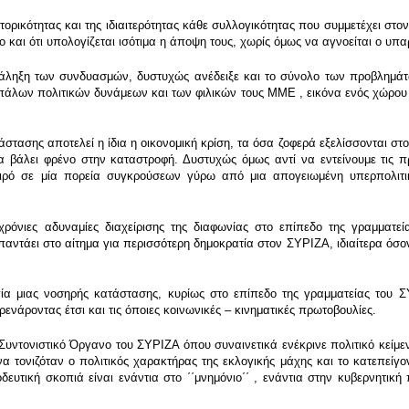
ικότητας και της ιδιαιτερότητας κάθε συλλογικότητας που συμμετέχει στον
ο και ότι υπολογίζεται ισότιμα η άποψη τους, χωρίς όμως να αγνοείται ο υπ
τάληξη των συνδυασμών, δυστυχώς ανέδειξε και το σύνολο των προβλημά
ιπάλων πολιτικών δυνάμεων και των φιλικών τους ΜΜΕ , εικόνα ενός χώρου
τάστασης αποτελεί η ίδια η οικονομική κρίση, τα όσα ζοφερά εξελίσσονται στ
α βάλει φρένο στην καταστροφή. Δυστυχώς όμως αντί να εντείνουμε τις 
αιρό σε μία πορεία συγκρούσεων γύρω από μια απογειωμένη υπερπολιτι
όνιες αδυναμίες διαχείρισης της διαφωνίας στο επίπεδο της γραμματε
αντάει στο αίτημα για περισσότερη δημοκρατία στον ΣΥΡΙΖΑ, ιδιαίτερα όσο
α μιας νοσηρής κατάστασης, κυρίως στο επίπεδο της γραμματείας του Σ
νάροντας έτσι και τις όποιες κοινωνικές – κινηματικές πρωτοβουλίες.
Συντονιστικό Όργανο του ΣΥΡΙΖΑ όπου συναινετικά ενέκρινε πολιτικό κείμενο
μενα τονιζόταν ο πολιτικός χαρακτήρας της εκλογικής μάχης και το κατεπε
υτική σκοπιά είναι ενάντια στο ΄΄μνημόνιο΄΄ , ενάντια στην κυβερνητική 