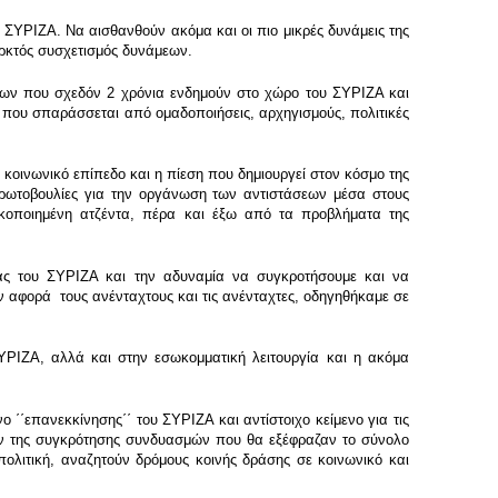
 ΣΥΡΙΖΑ. Να αισθανθούν ακόμα και οι πιο μικρές δυνάμεις της
αρκτός συσχετισμός δυνάμεων.
των που σχεδόν 2 χρόνια ενδημούν στο χώρο του ΣΥΡΙΖΑ και
 που σπαράσσεται από ομαδοποιήσεις, αρχηγισμούς, πολιτικές
ο κοινωνικό επίπεδο και η πίεση που δημιουργεί στον κόσμο της
πρωτοβουλίες για την οργάνωση των αντιστάσεων μέσα στους
κοποιημένη ατζέντα, πέρα και έξω από τα προβλήματα της
ίας του ΣΥΡΙΖΑ και την αδυναμία να συγκροτήσουμε και να
ν αφορά τους ανένταχτους και τις ανένταχτες, οδηγηθήκαμε σε
ΥΡΙΖΑ, αλλά και στην εσωκομματική λειτουργία και η ακόμα
 ΄΄επανεκκίνησης΄΄ του ΣΥΡΙΖΑ και αντίστοιχο κείμενο για τις
ίγον της συγκρότησης συνδυασμών που θα εξέφραζαν το σύνολο
πολιτική, αναζητούν δρόμους κοινής δράσης σε κοινωνικό και