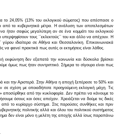
τερα το 24,05% (13% του εκλογικού σώματος) που απέσπασε ο
ται από τα κυβερνητικά μέτρα. Η ανάλυση των αποτελεσμάτων
να ήταν σαφώς μεγαλύτερη αν σε ένα κομμάτι του εκλογικού
υπερψηφίσουν τους ΄΄εκλεκτούς΄΄ του και άλλο να απέχουν. Η
΄ γύρου ιδιαίτερα σε Αθήνα και Θεσσαλονίκη. Επικοινωνιακά
άς να φανεί πρακτικά πως αυτές οι εκτιμήσεις είναι λάθος.
ική εκφώνηση δεν εξαπατά την κοινωνία και δύσκολα βρίσκει
ύμε όμως πως ήταν συντριπτικό. Σήμερα το σίγουρο είναι πως
ά και την Αριστερά. Στην Αθήνα η αποχή ξεπέρασε το 50% και
ν σε σχέση με οποιαδήποτε προηγούμενη εκλογική μάχη. Τις
» αποσύρθηκε από την κυκλοφορία. Δεν πρέπει να κάνουμε το
σουμε όσους και όσες απείχαν. Χρειάζεται να δούμε τις δικές
η από το κυρίαρχο σύστημα. Στις παρούσες συνθήκες και πριν
υβερνητικής πολιτικής αλλά και όλου του πολιτικού συστήματος
ήτημα δεν είναι μόνο η μελέτη της αποχής αλλά ίσως παραπάνω
.