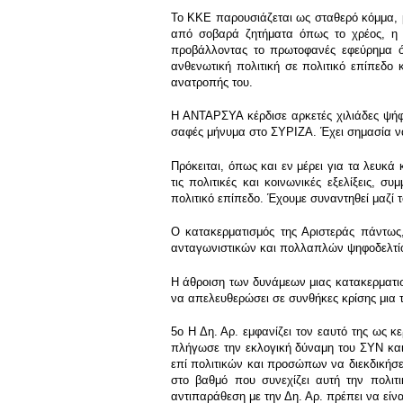
Το ΚΚΕ παρουσιάζεται ως σταθερό κόμμα, με
από σοβαρά ζητήματα όπως το χρέος, η ά
προβάλλοντας το πρωτοφανές εφεύρημα ότ
ανθενωτική πολιτική σε πολιτικό επίπεδο
ανατροπής του.
Η ΑΝΤΑΡΣΥΑ κέρδισε αρκετές χιλιάδες ψή
σαφές μήνυμα στο ΣΥΡΙΖΑ. Έχει σημασία να
Πρόκειται, όπως και εν μέρει για τα λευκά
τις πολιτικές και κοινωνικές εξελίξεις, 
πολιτικό επίπεδο. Έχουμε συναντηθεί μαζί 
Ο κατακερματισμός της Αριστεράς πάντως,
ανταγωνιστικών και πολλαπλών ψηφοδελτίου
Η άθροιση των δυνάμεων μιας κατακερματισμ
να απελευθερώσει σε συνθήκες κρίσης μια τ
5ο Η Δη. Αρ. εμφανίζει τον εαυτό της ως 
πλήγωσε την εκλογική δύναμη του ΣΥΝ και 
επί πολιτικών και προσώπων να διεκδικήσει 
στο βαθμό που συνεχίζει αυτή την πολιτ
αντιπαράθεση με την Δη. Αρ. πρέπει να εί