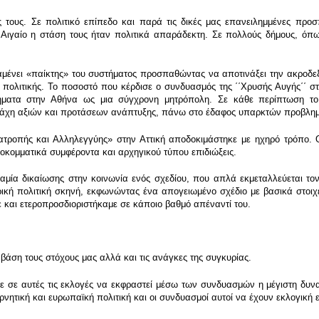
 τους. Σε πολιτικό επίπεδο και παρά τις δικές μας επανειλημμένες προσπ
ο Αιγαίο η στάση τους ήταν πολιτικά απαράδεκτη. Σε πολλούς δήμους, όπ
νει «παίκτης» του συστήματος προσπαθώντας να αποτινάξει την ακροδεξιά
ς πολιτικής. Το ποσοστό που κέρδισε ο συνδυασμός της ΄΄Χρυσής Αυγής΄΄ σ
ματα στην Αθήνα ως μια σύγχρονη μητρόπολη. Σε κάθε περίπτωση το φ
ή μάχη αξιών και προτάσεων ανάπτυξης, πάνω στο έδαφος υπαρκτών προβλη
τροπής και Αλληλεγγύης» στην Αττική αποδοκιμάστηκε με ηχηρό τρόπο. Ο
κομματικά συμφέροντα και αρχηγικού τύπου επιδιώξεις.
ναμία δικαίωσης στην κοινωνία ενός σχεδίου, που απλά εκμεταλλεύεται τ
ρική πολιτική σκηνή, εκφωνώντας ένα απογειωμένο σχέδιο με βασικά στοιχε
ε και ετεροπροσδιοριστήκαμε σε κάποιο βαθμό απέναντί του.
βάση τους στόχους μας αλλά και τις ανάγκες της συγκυρίας.
ε σε αυτές τις εκλογές να εκφραστεί μέσω των συνδυασμών η μέγιστη δυν
νητική και ευρωπαϊκή πολιτική και οι συνδυασμοί αυτοί να έχουν εκλογική 