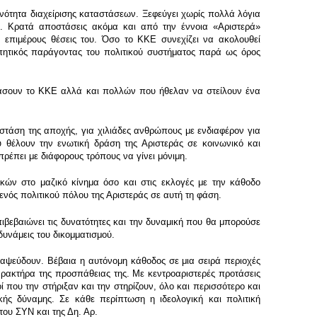
ανότητα διαχείρισης καταστάσεων. Ξεφεύγει χωρίς πολλά λόγια
ς. Κρατά αποστάσεις ακόμα και από την έννοια «Αριστερά»
 επιμέρους θέσεις του. Όσο το ΚΚΕ συνεχίζει να ακολουθεί
οπητικός παράγοντας του πολιτικού συστήματος παρά ως όρος
άσουν το ΚΚΕ αλλά και πολλών που ήθελαν να στείλουν ένα
 στάση της αποχής, για χιλιάδες ανθρώπους με ενδιαφέρον για
ου θέλουν την ενωτική δράση της Αριστεράς σε κοινωνικό και
ρέπει με διάφορους τρόπους να γίνει μόνιμη.
κών στο μαζικό κίνημα όσο και στις εκλογές με την κάθοδο
νός πολιτικού πόλου της Αριστεράς σε αυτή τη φάση.
ιβεβαιώνει τις δυνατότητες και την δυναμική που θα μπορούσε
υνάμεις του δικομματισμού.
ιαψεύδουν. Βέβαια η αυτόνομη κάθοδος σε μια σειρά περιοχές
αρακτήρα της προσπάθειας της. Με κεντροαριστερές προτάσεις
 που την στήριξαν και την στηρίζουν, όλο και περισσότερο και
κής δύναμης. Σε κάθε περίπτωση η ιδεολογική και πολιτική
ου ΣΥΝ και της Δη. Αρ.