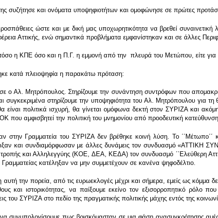
της συζήτησε και ονόματα υποψηφιοτήτων και ομοφώνησε σε πρώτες προτάσει
ροσπάθειες ώστε και με δική μας υποχωρητικότητα να βρεθεί συναινετική λ
ρεια Αττικής, ενώ σημαντικά προβλήματα εμφανίστηκαν και σε άλλες Περιφέ
ι τόσο η ΚΠΕ όσο και η Π.Γ. η εμμονή από την πλευρά του Μετώπου, είτε γι
θηκε κατά πλειοψηφία η παρακάτω πρόταση:
ωσε ο Αλ. Μητρόπουλος. Στηρίζουμε την συνάντηση συντρόφων που απομακρί
και συγκεκριμένα στηρίζουμε την υποψηφιότητα του Αλ. Μητρόπουλου για τη θ
α είναι πολιτικά ισχυρή, θα γίνεται ομόφωνα δεκτή στον ΣΥΡΙΖΑ και ακόμη
ΟΚ που αμφισβητεί την πολιτική του μνημονίου από προοδευτική κατεύθυνση
ναν στην Γραμματεία του ΣΥΡΙΖΑ δεν βρέθηκε κοινή λύση. Το ΄΄Μέτωπο΄΄
ήριξαν και συνδιαμόρφωσαν με άλλες δυνάμεις τον συνδυασμό «ΑΤΤΙΚΗ Σ
οπής και Αλληλεγγύης (ΚΟΕ, ΔΕΑ, ΚΕΔΑ) τον συνδυασμό ΄΄Ελεύθερη Αττικ
Γραμματείας κατέληξαν να μην συμμετέχουν σε κανένα ψηφοδέλτιο.
 αυτή την πορεία, από τις ευρωεκλογές μέχρι και σήμερα, εμείς ως κόμμα 
ους και ιστορικότητας, να παίξουμε εκείνο τον εξισορροπητικό ρόλο π
ις του ΣΥΡΙΖΑ στο πεδίο της πραγματικής πολιτικής μάχης εντός της κοινωνί
ει να συνυπολογίσουμε πως βρισκόμασταν σε μια φάση ανασυγκρότησης αμέσ