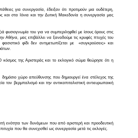
άθειες για συνεργασία, έδειξαν ότι προτιμούν μια ουδέτερη,
ως και στα Ιόνια και την Δυτική Μακεδονία η συνεργασία μας
 φυσιογνωμία του για να συμπεριληφθεί με ίσους όρους στις
την Αθήνα, μας επιβάλλει να ξαναδούμε τις κρυφές πτυχές του
ασιστικό φίδι δεν αντιμετωπίζεται με «συγκρούσεις» και
μάτων.
 κόσμος της Αριστεράς και το εκλογικό σώμα θεώρησε ότι η
ον δημόσιο χώρο απεύθυνσης που δημιουργεί ένα στέλεχος της
ία τον βερμπαλισμό και την αντικαπιταλιστική αντιευρωπαική
ατή ενότητα των δυνάμεων που από αριστερή και προοδευτική
επιτυχία που θα συνεχισθεί ως συνεργασία μετά τις εκλογές.