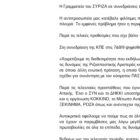
Η Γραμματεία του ΣΥΡΙΖΑ σε συνεδριάσεις 
Η αντιπροσωπεία μας κατέβαλε φιλότιμες π
πλευρά. Tο εμφανές πρόβλημα ήταν η περιφέ
Παρά τις τελικές προθεσμίες που είχε βάλε
Στη συνεδρίαση της ΚΠΕ στις 7&8/9 ψηφίσ
«Χαιρετίζουμε τη διαθεσιμότητα που εκδήλ
τις δυνάμεις της Ριζοσπαστικής Αριστεράς 
σε όποια άλλη ενωτική πρόταση, η οποία θ
σχέδιο για συνάντηση με τον κόσμοτου ΠΑΣ
Παρά τις τελευταίες προσπάθειες που έγι
Αττικής. Έτσι ο ΣΥΝ και το ΔΗΚΚΙ υποστ
και η οργάνωση ΚΟΚΚΙΝΟ, το Μέτωπο Ανατρ
ΞΕΚΙΝΗΜΑ, ΡΟΖΑ όπως και ανένταχτοι της 
Αυτοκριτικά οφείλουμε να πούμε πως σε όλη
να έχουν οι παρεμβάσεις μας λόγω μεγέθ
πρωτοβουλίες σε όλα τα επίπεδα, τις δυνάμε
Βεβαίως για την τελευταία περίοδο, πρέπ