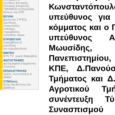
συνόδων Κεντρικής
Κωνσταντόπουλος
Πολιτικής Επιτροπής,
ΤΜΗΜΑΤΑ επεξεργασίας
θέσεων της ΚΠΕ
υπεύθυνος για 
ΒΟΥΛΗ
βουλευτές ΣΥΡΙΖΑ,
ερωτήσεις,
κόμματος και ο 
επερωτήσεις,
επίκαιρες,
παρεμβάσεις,
υπεύθυνος Α
προτάσεις νόμου
ΕΥΡΩΒΟΥΛΗ
παρεμβάσεις &
Μωυσίδης, 
ερωτήσεις
του ευρωβουλευτή
ΒΙΝΤΕΟ
Πανεπιστημίου
SYN TV.. χωρίς διαφημίσεις
ΦΩΤΟΓΡΑΦΙΕΣ
φωτογραφικά στιγμιότυπα,
ΚΠΕ, Δ.Πανούσ
συλλογές
ΕΙΠΑΝ,ΕΓΡΑΨΑΝ
ομιλίες, συνεντεύξεις &
Τμήματος και Δ
άρθρα
ΣΥΝδέσεις
άλλες διευθύνσεις στο
Αγροτικού Τμ
Διαδίκτυο
συνέντευξη Τ
Συνασπισμο