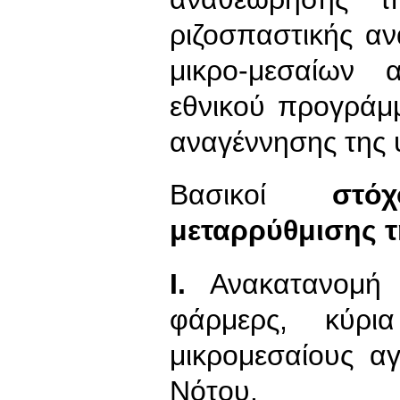
ριζοσπαστικής α
μικρο-μεσαίων
εθνικού προγράμ
αναγέννησης της 
Βασικοί
στό
μεταρρύθμισης 
Ι.
Ανακατανομή 
φάρμερς, κύρ
μικρομεσαίους α
Νότου.