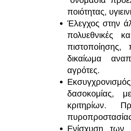
ποιότητας, υγιει
Έλεγχος στην άλ
πολυεθνικές κ
πιστοποίησης, 
δικαίωμα ανα
αγρότες.
Εκσυγχρονισμό
δασοκομίας, μ
κριτηρίων. Π
πυροπροστασίας
Ενίσχυση των 