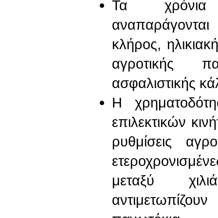
Τα χρόνια 
αναπαράγονται
κλήρος, ηλικια
αγροτικής π
ασφαλιστικής κά
Η χρηματοδότη
επιλεκτικών κιν
ρυθμίσεις αγρ
ετεροχρονισμέ
μεταξύ χιλι
αντιμετωπίζο