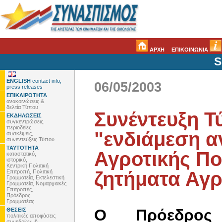
ΑΡΧΗ
ΕΠΙΚΟΙΝΩΝΙΑ
S
ENGLISH
contact info,
06/05/2003
press releases
ΕΠΙΚΑΙΡΟΤΗΤΑ
ανακοινώσεις &
δελτία Τύπου
Συνέντευξη Τ
ΕΚΔΗΛΩΣΕΙΣ
συγκεντρώσεις,
περιοδείες,
"ενδιάμεση α
συσκέψεις,
συνεντεύξεις Τύπου
ΤΑΥΤΟΤΗΤΑ
Αγροτικής Πο
καταστατικό,
ιστορικό,
Κεντρική Πολιτική
ζητήματα Αγρ
Επιτροπή, Πολιτική
Γραμματεία, Εκτελεστική
Γραμματεία, Νομαρχιακές
Επιτροπές,
Πρόεδρος,
Γραμματέας
Ο Πρόεδρος
ΘΕΣΕΙΣ
πολιτικές αποφάσεις
συνεδρίων &