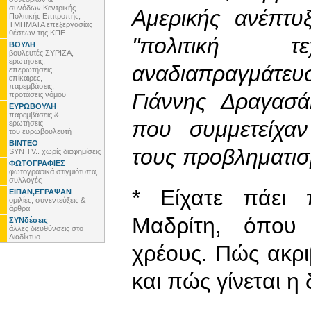
συνόδων Κεντρικής
Αμερικής ανέπτυξ
Πολιτικής Επιτροπής,
ΤΜΗΜΑΤΑ επεξεργασίας
θέσεων της ΚΠΕ
"πολιτική 
ΒΟΥΛΗ
βουλευτές ΣΥΡΙΖΑ,
ερωτήσεις,
αναδιαπραγμάτε
επερωτήσεις,
επίκαιρες,
παρεμβάσεις,
Γιάννης Δραγασ
προτάσεις νόμου
ΕΥΡΩΒΟΥΛΗ
παρεμβάσεις &
που συμμετείχα
ερωτήσεις
του ευρωβουλευτή
ΒΙΝΤΕΟ
τους προβληματι
SYN TV.. χωρίς διαφημίσεις
ΦΩΤΟΓΡΑΦΙΕΣ
φωτογραφικά στιγμιότυπα,
συλλογές
* Είχατε πάει 
ΕΙΠΑΝ,ΕΓΡΑΨΑΝ
ομιλίες, συνεντεύξεις &
άρθρα
Μαδρίτη, όπου
ΣΥΝδέσεις
άλλες διευθύνσεις στο
Διαδίκτυο
χρέους. Πώς ακρι
και πώς γίνεται η