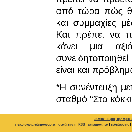
από τώρα πώς θ
και συμμαχίες μ
Και πρέπει να 
κάνει μια αξι
συνειδητοποιηθε
είναι και πρόβλη
*Η συνέντευξη μ
σταθμό “Στο κόκκ
Συνασπισμός της Αριστ
επικοινωνία-πληροφορίες
|
αναζήτηση
|
RSS
|
επικαιρότητα
|
εκδηλώσεις
|