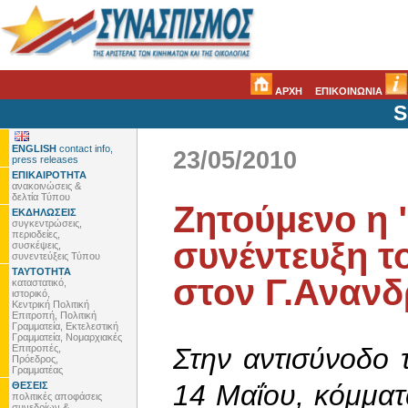
ΑΡΧΗ
ΕΠΙΚΟΙΝΩΝΙΑ
S
ENGLISH
contact info,
23/05/2010
press releases
ΕΠΙΚΑΙΡΟΤΗΤΑ
ανακοινώσεις &
δελτία Τύπου
Ζητούμενο η 
ΕΚΔΗΛΩΣΕΙΣ
συγκεντρώσεις,
περιοδείες,
συνέντευξη 
συσκέψεις,
συνεντεύξεις Τύπου
ΤΑΥΤΟΤΗΤΑ
στον Γ.Ανανδ
καταστατικό,
ιστορικό,
Κεντρική Πολιτική
Επιτροπή, Πολιτική
Γραμματεία, Εκτελεστική
Γραμματεία, Νομαρχιακές
Επιτροπές,
Στην αντισύνοδο 
Πρόεδρος,
Γραμματέας
14 Μαΐου, κόμματα
ΘΕΣΕΙΣ
πολιτικές αποφάσεις
συνεδρίων &