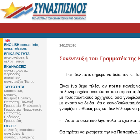
ENGLISH
contact info,
14/12/2010
press releases
ΕΠΙΚΑΙΡΟΤΗΤΑ
ανακοινώσεις &
Συνέντευξη του Γραμματέα της
δελτία Τύπου
ΕΚΔΗΛΩΣΕΙΣ
συγκεντρώσεις,
περιοδείες,
- Γιατί δεν πάτε σήμερα να δείτε τον κ. Π
συσκέψεις,
συνεντεύξεις Τύπου
Είναι ένα θέμα πλέον αν πρέπει κανείς να
ΤΑΥΤΟΤΗΤΑ
καταστατικό,
πολυνομοσχέδιο «σκούπα» που αφορά τη ζωή
ιστορικό,
με τους πολιτικούς αρχηγούς, όσα γνωρίζο
Κεντρική Πολιτική
Επιτροπή, Πολιτική
με σκοπό να δείξει ότι ο κοινοβουλευτισμό
Γραμματεία, Εκτελεστική
γνωρίζει τις θέσεις μας και δεν θέλουμε να
Γραμματεία, Νομαρχιακές
Επιτροπές,
Πρόεδρος,
- Αυτό το σκεπτικό λίγο-πολύ το έχει και 
Γραμματέας
ΘΕΣΕΙΣ
πολιτικές αποφάσεις
Θα πρέπει να ρωτήσετε την κα Παπαρήγα. Ξέ
συνεδρίων &
συνόδων Κεντρικής