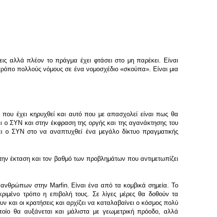
εις αλλά πλέον το πράγμα έχει φτάσει στο μη παρέκει. Είναι
 τρόπο πολλούς νόμους σε ένα νομοσχέδιο «σκούπα». Είναι μια
ς που έχει κηρυχθεί και αυτό που με απασχολεί είναι πως θα
 ο ΣΥΝ και στην έκφραση της οργής και της αγανάκτησης του
ι ο ΣΥΝ στο να αναπτυχθεί ένα μεγάλο δίκτυο πραγματικής
την έκταση και τον βαθμό των προβλημάτων που αντιμετωπίζει
ανθρώπων στην Marfin. Είναι ένα από τα κομβικά σημεία. Το
κριμένο τρόπο η επιβολή τους. Σε λίγες μέρες θα δοθούν τα
υν και οι κρατήσεις και αρχίζει να καταλαβαίνει ο κόσμος πολύ
ποίο θα αυξάνεται και μάλιστα με γεωμετρική πρόοδο, αλλά