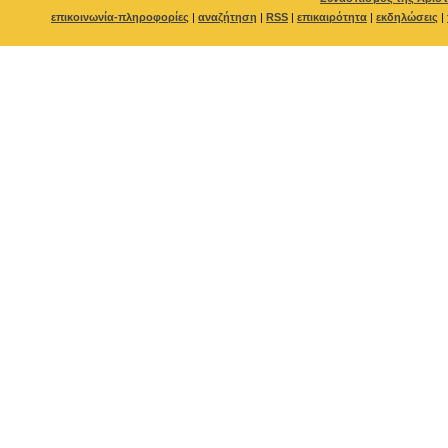
επικοινωνία-πληροφορίες
|
αναζήτηση
|
RSS
|
επικαιρότητα
|
εκδηλώσεις
|