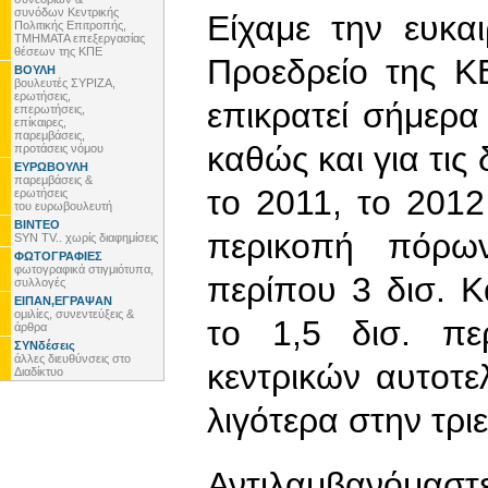
συνόδων Κεντρικής
Είχαμε την ευκα
Πολιτικής Επιτροπής,
ΤΜΗΜΑΤΑ επεξεργασίας
θέσεων της ΚΠΕ
Προεδρείο της Κ
ΒΟΥΛΗ
βουλευτές ΣΥΡΙΖΑ,
ερωτήσεις,
επικρατεί σήμερ
επερωτήσεις,
επίκαιρες,
παρεμβάσεις,
καθώς και για τις 
προτάσεις νόμου
ΕΥΡΩΒΟΥΛΗ
παρεμβάσεις &
το 2011, το 2012
ερωτήσεις
του ευρωβουλευτή
ΒΙΝΤΕΟ
περικοπή πόρων
SYN TV.. χωρίς διαφημίσεις
ΦΩΤΟΓΡΑΦΙΕΣ
φωτογραφικά στιγμιότυπα,
περίπου 3 δισ. Κ
συλλογές
ΕΙΠΑΝ,ΕΓΡΑΨΑΝ
ομιλίες, συνεντεύξεις &
το 1,5 δισ. πε
άρθρα
ΣΥΝδέσεις
άλλες διευθύνσεις στο
κεντρικών αυτοτε
Διαδίκτυο
λιγότερα στην τριε
Αντιλαμβανόμαστ