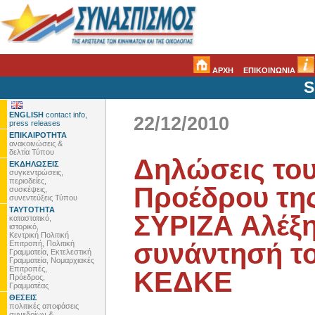
ΑΡΧΗ
ΕΠΙΚΟΙΝΩΝΙΑ
S
ENGLISH
contact info,
22/12/2010
press releases
ΕΠΙΚΑΙΡΟΤΗΤΑ
ανακοινώσεις &
δελτία Τύπου
Δηλώσεις το
ΕΚΔΗΛΩΣΕΙΣ
συγκεντρώσεις,
περιοδείες,
Προέδρου της
συσκέψεις,
συνεντεύξεις Τύπου
ΤΑΥΤΟΤΗΤΑ
ΣΥΡΙΖΑ Αλέξη
καταστατικό,
ιστορικό,
Κεντρική Πολιτική
συνάντησή το
Επιτροπή, Πολιτική
Γραμματεία, Εκτελεστική
Γραμματεία, Νομαρχιακές
Επιτροπές,
ΚΕΔΚΕ
Πρόεδρος,
Γραμματέας
ΘΕΣΕΙΣ
πολιτικές αποφάσεις
συνεδρίων &