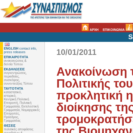
ΑΡΧΗ
ΕΠΙΚΟΙΝΩΝΙΑ
S
ENGLISH
contact info,
10/01/2011
press releases
ΕΠΙΚΑΙΡΟΤΗΤΑ
ανακοινώσεις &
δελτία Τύπου
Ανακοίνωση 
ΕΚΔΗΛΩΣΕΙΣ
συγκεντρώσεις,
περιοδείες,
Πολιτικής το
συσκέψεις,
συνεντεύξεις Τύπου
ΤΑΥΤΟΤΗΤΑ
προκλητική η
καταστατικό,
ιστορικό,
Κεντρική Πολιτική
διοίκησης τη
Επιτροπή, Πολιτική
Γραμματεία, Εκτελεστική
Γραμματεία, Νομαρχιακές
Επιτροπές,
τρομοκρατήσε
Πρόεδρος,
Γραμματέας
ΘΕΣΕΙΣ
της Βιομηχαν
πολιτικές αποφάσεις
συνεδρίων &