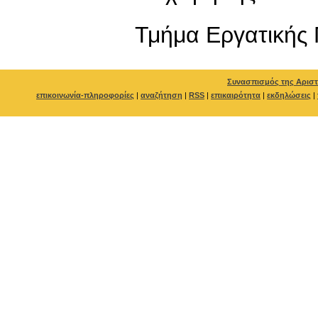
Τμήμα Εργατικής 
Συνασπισμός της Αριστ
επικοινωνία-πληροφορίες
|
αναζήτηση
|
RSS
|
επικαιρότητα
|
εκδηλώσεις
|