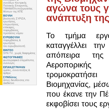
συνόδων Κεντρικής
αγώνα τους γ
Πολιτικής Επιτροπής,
ΤΜΗΜΑΤΑ επεξεργασίας
θέσεων της ΚΠΕ
ανάπτυξη της
ΒΟΥΛΗ
βουλευτές ΣΥΡΙΖΑ,
ερωτήσεις,
επερωτήσεις,
επίκαιρες,
παρεμβάσεις,
Το τμήμα εργα
προτάσεις νόμου
ΕΥΡΩΒΟΥΛΗ
παρεμβάσεις &
καταγγέλλει τη
ερωτήσεις
του ευρωβουλευτή
ΒΙΝΤΕΟ
απόπειρα της 
SYN TV.. χωρίς διαφημίσεις
ΦΩΤΟΓΡΑΦΙΕΣ
φωτογραφικά στιγμιότυπα,
Αεροπορικής
συλλογές
ΕΙΠΑΝ,ΕΓΡΑΨΑΝ
ομιλίες, συνεντεύξεις &
τρομοκρατήσε
άρθρα
ΣΥΝδέσεις
άλλες διευθύνσεις στο
Βιομηχανίας, μέσ
Διαδίκτυο
που έκανε την Πέ
εκφοβίσει τους ερ