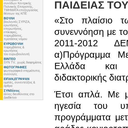
ΠΑΙΔΕΙΑΣ ΤΟ
συνόδων Κεντρικής
Πολιτικής Επιτροπής,
ΤΜΗΜΑΤΑ επεξεργασίας
θέσεων της ΚΠΕ
«Στο πλαίσιο τ
ΒΟΥΛΗ
βουλευτές ΣΥΡΙΖΑ,
ερωτήσεις,
συνεννόηση με το 
επερωτήσεις,
επίκαιρες,
παρεμβάσεις,
προτάσεις νόμου
2011-2012 
ΕΥΡΩΒΟΥΛΗ
παρεμβάσεις &
ερωτήσεις
α)Πρόγραμμα Με
του ευρωβουλευτή
ΒΙΝΤΕΟ
SYN TV.. χωρίς διαφημίσεις
Ελλάδα και 
ΦΩΤΟΓΡΑΦΙΕΣ
φωτογραφικά στιγμιότυπα,
συλλογές
διδακτορικής διατ
ΕΙΠΑΝ,ΕΓΡΑΨΑΝ
ομιλίες, συνεντεύξεις &
άρθρα
ΣΥΝδέσεις
Έτσι απλά. Με μ
άλλες διευθύνσεις στο
Διαδίκτυο
ηγεσία του υ
προγράμματα με