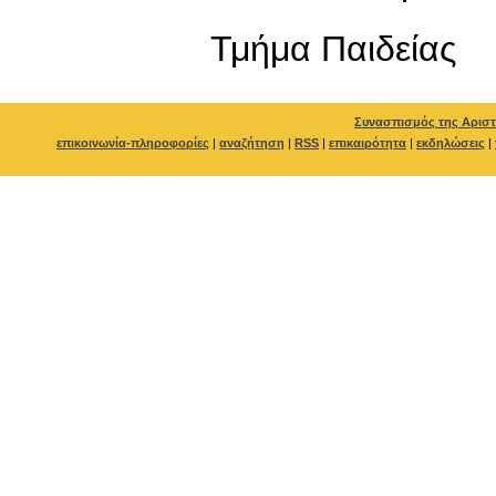
Τμήμα Παιδείας
Συνασπισμός της Αριστ
επικοινωνία-πληροφορίες
|
αναζήτηση
|
RSS
|
επικαιρότητα
|
εκδηλώσεις
|