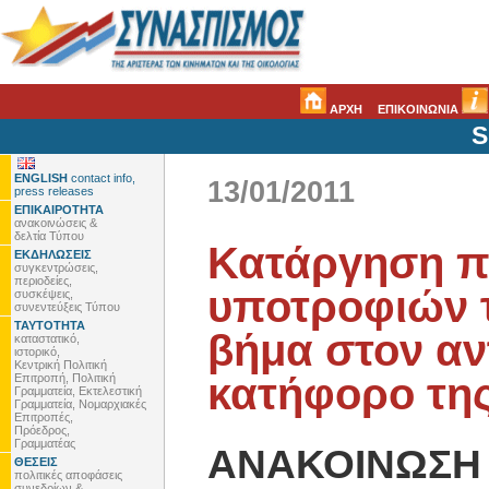
ΑΡΧΗ
ΕΠΙΚΟΙΝΩΝΙΑ
S
ENGLISH
contact info,
13/01/2011
press releases
ΕΠΙΚΑΙΡΟΤΗΤΑ
ανακοινώσεις &
δελτία Τύπου
Κατάργηση 
ΕΚΔΗΛΩΣΕΙΣ
συγκεντρώσεις,
περιοδείες,
υποτροφιών τ
συσκέψεις,
συνεντεύξεις Τύπου
ΤΑΥΤΟΤΗΤΑ
βήμα στον αν
καταστατικό,
ιστορικό,
Κεντρική Πολιτική
κατήφορο τη
Επιτροπή, Πολιτική
Γραμματεία, Εκτελεστική
Γραμματεία, Νομαρχιακές
Επιτροπές,
Πρόεδρος,
Γραμματέας
ΑΝΑΚΟΙΝΩΣΗ
ΘΕΣΕΙΣ
πολιτικές αποφάσεις
συνεδρίων &