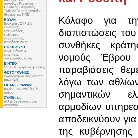
συνόδων Κεντρικής
Πολιτικής Επιτροπής,
ΤΜΗΜΑΤΑ επεξεργασίας
θέσεων της ΚΠΕ
Κόλαφο για τη
ΒΟΥΛΗ
βουλευτές ΣΥΡΙΖΑ,
ερωτήσεις,
διαπιστώσεις του
επερωτήσεις,
επίκαιρες,
παρεμβάσεις,
συνθήκες κράτ
προτάσεις νόμου
ΕΥΡΩΒΟΥΛΗ
παρεμβάσεις &
νομούς Έβρου 
ερωτήσεις
του ευρωβουλευτή
ΒΙΝΤΕΟ
παραβιάσεις θεμ
SYN TV.. χωρίς διαφημίσεις
ΦΩΤΟΓΡΑΦΙΕΣ
φωτογραφικά στιγμιότυπα,
λόγω των αθλίω
συλλογές
ΕΙΠΑΝ,ΕΓΡΑΨΑΝ
ομιλίες, συνεντεύξεις &
σημαντικών ε
άρθρα
ΣΥΝδέσεις
άλλες διευθύνσεις στο
αρμοδίων υπηρεσ
Διαδίκτυο
αποδεικνύουν για
της κυβέρνησης