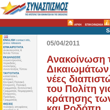
ΑΡΧΗ
ΕΠΙΚΟΙΝΩΝΙΑ
S
ENGLISH
contact info,
05/04/2011
press releases
ΕΠΙΚΑΙΡΟΤΗΤΑ
ανακοινώσεις &
δελτία Τύπου
Ανακοίνωση 
ΕΚΔΗΛΩΣΕΙΣ
συγκεντρώσεις,
περιοδείες,
Δικαιωμάτων 
συσκέψεις,
συνεντεύξεις Τύπου
ΤΑΥΤΟΤΗΤΑ
νέες διαπιστ
καταστατικό,
ιστορικό,
Κεντρική Πολιτική
του Πολίτη γι
Επιτροπή, Πολιτική
Γραμματεία, Εκτελεστική
Γραμματεία, Νομαρχιακές
Επιτροπές,
κράτησης τω
Πρόεδρος,
Γραμματέας
ΘΕΣΕΙΣ
και Ροδόπη
πολιτικές αποφάσεις
συνεδρίων &