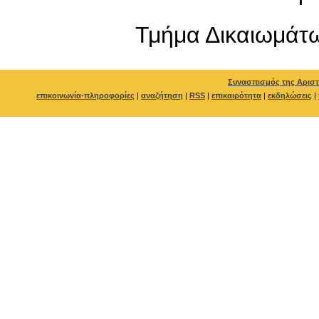
Τμήμα Δικαιωμάτ
Συνασπισμός της Αριστ
επικοινωνία-πληροφορίες
|
αναζήτηση
|
RSS
|
επικαιρότητα
|
εκδηλώσεις
|