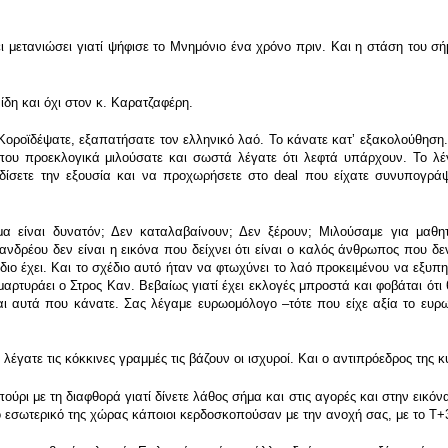
ι μετανιώσει γιατί ψήφισε το Μνημόνιο ένα χρόνο πριν. Και η στάση του σή
δη και όχι στον κ. Καρατζαφέρη.
. Κοροϊδέψατε, εξαπατήσατε τον ελληνικό λαό. Το κάνατε κατʼ εξακολούθηση
 που προεκλογικά μιλούσατε και σωστά λέγατε ότι λεφτά υπάρχουν. Το λέγ
δίσετε την εξουσία και να προχωρήσετε στο deal που είχατε συνυπογράψ
μα είναι δυνατόν; Δεν καταλαβαίνουν; Δεν ξέρουν; Μιλούσαμε για μαθη
νδρέου δεν είναι η εικόνα που δείχνει ότι είναι ο καλός άνθρωπος που δεν
έδιο έχει. Και το σχέδιο αυτό ήταν να φτωχύνει το λαό προκειμένου να εξυπ
αρτυράει ο Στρος Καν. Βεβαίως γιατί έχει εκλογές μπροστά και φοβάται ότι 
ναι αυτά που κάνατε. Σας λέγαμε ευρωομόλογο –τότε που είχε αξία το ευρω
έγατε τις κόκκινες γραμμές τις βάζουν οι ισχυροί. Και ο αντιπρόεδρος της 
ύρι με τη διαφθορά γιατί δίνετε λάθος σήμα και στις αγορές και στην εικόνα
το εσωτερικό της χώρας κάποιοι κερδοσκοπούσαν με την ανοχή σας, με το Τ+