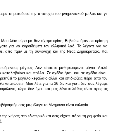
μερα σηματοδοτεί την αποτυχία του μνημονιακού μπλοκ και γιʼ
. Μου λέτε τώρα μα δεν είχαμε κρίση; Βεβαίως ήταν σε κρίση η
ατε για να κοροϊδέψετε τον ελληνικό λαό. Το λέγατε για να
ει από πριν με τη συνενοχή και της Νέας Δημοκρατίας. Και
τευόμενους μάγους. Δεν είσαστε μαθητευόμενοι μάγοι. Απλά
 καταλαβαίνει και πολλά. Σε σχέδιο ήταν και σε σχέδιο είναι.
ηρετηθεί το μεγάλο κεφάλαιο αλλά και επιδιώξεις πέρα από τον
θα «πατώσει». Μου λέτε για τα 36 δις και γιατί δεν σας λέγαμε
ομόλογο, τώρα δεν έχει- και μας λέγατε λάθος είναι προς τις
κυβέρνησής σας μας έλεγε το Μνημόνιο είναι ευλογία.
 της χώρας στο εξωτερικό και σεις είχατε πάρει τη ρομφαία και
3.