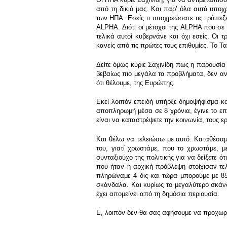
από τη δικιά μας. Και παρʼ όλα αυτά υπο
των ΗΠΑ. Εσείς τι υποχρεώσατε τις τράπεζ
ALPHA. Διότι οι μέτοχοι της ALPHA που σε τ
τελικά αυτοί κυβερνάνε και όχι εσείς. Οι τ
κανείς από τις πρώτες τους επιθυμίες. Το 
Δείτε όμως κύριε Σαχινίδη πως η παρουσία 
βεβαίως πιο μεγάλα τα προβλήματα, δεν αντι
ότι θέλουμε, της Ευρώπης.
Εκεί λοιπόν επειδή υπήρξε δημοψήφισμα κα
αποπληρωμή μέσα σε 8 χρόνια, έγινε το επι
είναι να καταστρέψετε την κοινωνία, τους 
Και θέλω να τελειώσω με αυτό. Καταθέσαμε
του, γιατί χρωστάμε, που το χρωστάμε, μ
συνταξιούχο της πολιτικής για να δείξετε 
που ήταν η αρχική πρόβλεψη στοίχισαν τελ
πληρώναμε 4 δις και τώρα μπορούμε με 850.
σκάνδαλα. Και κυρίως το μεγαλύτερο σκάνδ
έχει απομείνει από τη δημόσια περιουσία.
Ε, λοιπόν δεν θα σας αφήσουμε να προχωρή