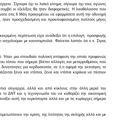
έργεια. Σίγουρα όχι το λαϊκό κίνημα, σίγουρα όχι τους αγώνες
συμβεί οι εξελίξεις θα ήταν διαφορετικές. Η λαοθάλασσα που
νατε στις 6 Μάη προκειμένου να εφαρμόσετε αυτή την οδυνηρή
φοι, ήταν προσχεδιασμένη και προαποφασισμένη πολλούς μήνες
κριμένη περίπτωση είχα αναδείξει ότι η επιλογή προσφυγής
ασχολούμαι με κουτσομπολιά. Φαίνεται λοιπόν ότι ο κ. Στρος
ύ. Ήταν μια σπουδαία πολιτική απόφαση την οποία προφανώς
ου τόπου που σήμερα βλέπει αλλαγές και μεταρρυθμίσεις που
δυνατότητες για κερδοσκοπία, σε ό,τι αφορά την εκποίηση, το
άζονται ξένοι και ντόπιοι, ξένα και ντόπια κοράκια να πέσουν
ια ολιγαρχία, αλλά και από κύκλους στην άλλη μεριά του
το ΔΝΤ και η τεχνογνωσία του να καθορίζει την οικονομική
νοίξει αυτή την κερκόπορτα αλλά και με τις κυρίαρχες σήμερα
ιμετωπίσουν την κρίση, της λιτότητας της σκληρής αλλά και με