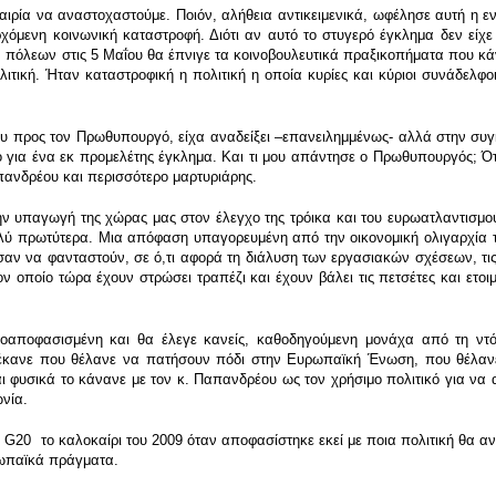
αιρία να αναστοχαστούμε. Ποιόν, αλήθεια αντικειμενικά, ωφέλησε αυτή η εν
μενη κοινωνική καταστροφή. Διότι αν αυτό το στυγερό έγκλημα δεν είχε 
πόλεων στις 5 Μαΐου θα έπνιγε τα κοινοβουλευτικά πραξικοπήματα που κά
ολιτική. Ήταν καταστροφική η πολιτική η οποία κυρίες και κύριοι συνάδελ
ρος τον Πρωθυπουργό, είχα αναδείξει –επανειλημμένως- αλλά στην συγκε
για ένα εκ προμελέτης έγκλημα. Και τι μου απάντησε ο Πρωθυπουργός; Ότι 
πανδρέου και περισσότερο μαρτυριάρης.
 υπαγωγή της χώρας μας στον έλεγχο της τρόικα και του ευρωατλαντισμο
ολύ πρωτύτερα. Μια απόφαση υπαγορευμένη από την οικονομική ολιγαρχία τ
αν να φανταστούν, σε ό,τι αφορά τη διάλυση των εργασιακών σχέσεων, τις 
ν οποίο τώρα έχουν στρώσει τραπέζι και έχουν βάλει τις πετσέτες και ετοιμ
αποφασισμένη και θα έλεγε κανείς, καθοδηγούμενη μονάχα από τη ντόπ
έκανε που θέλανε να πατήσουν πόδι στην Ευρωπαϊκή Ένωση, που θέλανε 
ι φυσικά το κάνανε με τον κ. Παπανδρέου ως τον χρήσιμο πολιτικό για να α
νία.
G20 το καλοκαίρι του 2009 όταν αποφασίστηκε εκεί με ποια πολιτική θα αντ
ρωπαϊκά πράγματα.