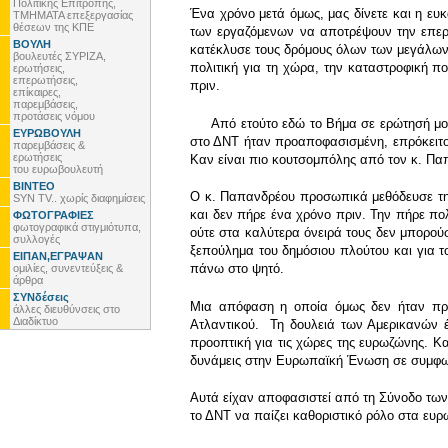
Πολιτικής Επιτροπής,
Ένα χρόνο μετά όμως, μας δίνετε και η ευκ
ΤΜΗΜΑΤΑ επεξεργασίας
θέσεων της ΚΠΕ
των εργαζόμενων να αποτρέψουν την επερχό
ΒΟΥΛΗ
κατέκλυσε τους δρόμους όλων των μεγάλων 
βουλευτές ΣΥΡΙΖΑ,
πολιτική για τη χώρα, την καταστροφική π
ερωτήσεις,
επερωτήσεις,
πριν.
επίκαιρες,
παρεμβάσεις,
προτάσεις νόμου
Από ετούτο εδώ το Βήμα σε ερώτησή μου π
ΕΥΡΩΒΟΥΛΗ
στο ΔΝΤ ήταν προαποφασισμένη, επρόκειτο 
παρεμβάσεις &
ερωτήσεις
Καν είναι πιο κουτσομπόλης από τον κ. Πα
του ευρωβουλευτή
ΒΙΝΤΕΟ
Ο κ. Παπανδρέου προσωπικά μεθόδευσε την
SYN TV.. χωρίς διαφημίσεις
και δεν πήρε ένα χρόνο πριν. Την πήρε π
ΦΩΤΟΓΡΑΦΙΕΣ
φωτογραφικά στιγμιότυπα,
ούτε στα καλύτερα όνειρά τους δεν μπορούσ
συλλογές
ξεπούλημα του δημόσιου πλούτου και για το
ΕΙΠΑΝ,ΕΓΡΑΨΑΝ
πάνω στο ψητό.
ομιλίες, συνεντεύξεις &
άρθρα
ΣΥΝδέσεις
Μια απόφαση η οποία όμως δεν ήταν προ
άλλες διευθύνσεις στο
Διαδίκτυο
Ατλαντικού. Τη δουλειά των Αμερικανών 
προοπτική για τις χώρες της ευρωζώνης. Κα
δυνάμεις στην Ευρωπαϊκή Ένωση σε συμφω
Αυτά είχαν αποφασιστεί από τη Σύνοδο των 
το ΔΝΤ να παίζει καθοριστικό ρόλο στα ευ