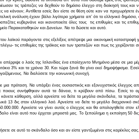
χρέωσαν τις τράπεζες να δεχθούν το δημόσιο έλεγχο στη διοίκησή τους κα
ες να κάνουν; Αντίθετα εσείς δεν είστε σε θέση ούτε καν να προχωρήσετε 
ελική ανάλυση έχουν βάλει λιγότερα χρήματα απʼ ότι το ελληνικό δημόσιο, α
ραπεζίτες κυβερνάνε και ικανοποιείτε όλες τους τις επιθυμίες και τις επιθ
Ταμείο Παρακαταθηκών και Δανείων. Να το δώσετε και αυτό.
του λαϊκού παράγοντα στις εξελίξεις απέτρεψε μια οικονομική καταστροφή γι
λέγω- τις επιθυμίες της τρόϊκας και των τραπεζών και πως τις χειρίζονται σ
ι απέρριψε ο λαός της Ισλανδίας ένα επαίσχυντο Μνημόνιο μέσα σε μια μέ
τόκιο 3% και τα χρόνια 30. Και τώρα ξανά θα γίνει εκεί δημοψήφισμα. Εσεί
εργαζόμενους. Να διαλύσετε την κοινωνική συνοχή.
 μια πρόταση. Να υπάρξει ένας ουσιαστικός και εξονυχιστικός έλεγχος από
ε ποιους συνήφθηκαν αυτά τα δάνεια, τι κρύβουν από πίσω. Εσείς το αρν
ότι κάνετε κάθαρση, αλλά αρνείστε να δείτε τα μεγάλα σκάνδαλα, τα τεράστ
ικά 13 δις στον ελληνικό λαό. Αρνείστε να δείτε το μεγάλο διαχρονικό σκ
000.000. Αρνείστε να γίνει αυτός ο έλεγχος και θα απολογηθείτε στον ελλ
αλο είναι αυτό που έρχεται μπροστά μας. Το ξεπούλημα η εκποίηση 50 δις 
σετε σε αυτό το σκάνδαλο όσο και αν είστε γαντζωμένοι στις καρέκλες σας