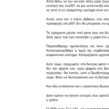
Αλλά θέλω να πω και κάτι άλλο κύριε Σαχι
επιλογή σας το ΔΝΤ, σε μια συνέντευξή σας
σε αυτό το εκ προμελέτης έγκλημα είναι και
Αυτός είναι και ο λόγος βεβαίως που σα
προσφυγής στο ΔΝΤ δεν θα μπορούσε να κρα
Τα πράγματα μιλούν από μόνα τους και δεν
Δείτε όμως που έχει καταλήξει η χώρα ένα 
Παραιτηθήκαμε αμετακλήτως και άνευ όρ
Καταστρατηγήθηκε η αρχή της συμβατικής
ασφαλιστικό σύστημα. Καταργήσατε εργατικέ
Διότι τώρα, προχωράτε στη δεύτερη φάση τ
δεν την φέρατε καν προς ψήφιση στη Βου
περιουσίας. Να λοιπόν, γιατί ο Πρωθυπουργ
τώρα, θέλει να διεκπεραιώσει και τη δεύτε
Και εδώ εντάσσεται και η προοπτική ιδιωτ
Διότι πρέπει να κάνετε ευτυχείς τους τραπε
η τρόικα.
Οι ΗΠΑ κύριε Σαχινίδη, για να αντιμετωπίσο