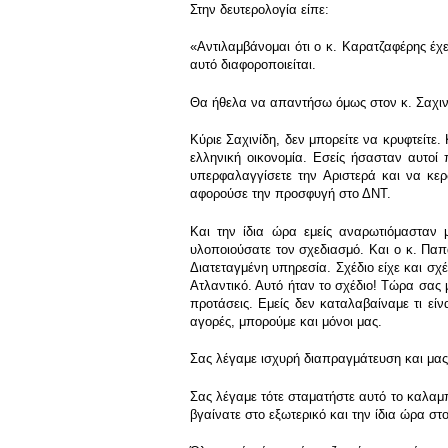
Στην δευτερολογία είπε:
«Αντιλαμβάνομαι ότι ο κ. Καρατζαφέρης έχε
αυτό διαφοροποιείται.
Θα ήθελα να απαντήσω όμως στον κ. Σαχινί
Κύριε Σαχινίδη, δεν μπορείτε να κρυφτείτε
ελληνική οικονομία. Εσείς ήσασταν αυτοί
υπερφαλαγγίσετε την Αριστερά και να κερ
αφορούσε την προσφυγή στο ΔΝΤ.
Και την ίδια ώρα εμείς αναρωτιόμασταν 
υλοποιούσατε τον σχεδιασμό. Και ο κ. Παπα
Διατεταγμένη υπηρεσία. Σχέδιο είχε και σχ
Ατλαντικό. Αυτό ήταν το σχέδιο! Τώρα σας μ
προτάσεις. Εμείς δεν καταλαβαίναμε τι εί
αγορές, μπορούμε και μόνοι μας.
Σας λέγαμε ισχυρή διαπραγμάτευση και μας λ
Σας λέγαμε τότε σταματήστε αυτό το καλαμπο
βγαίνατε στο εξωτερικό και την ίδια ώρα σ