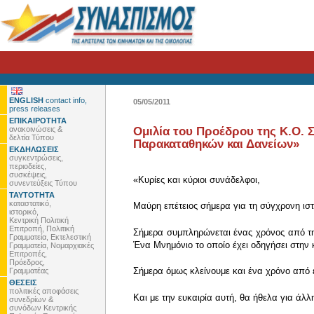
ENGLISH
contact info,
05/05/2011
press releases
ΕΠΙΚΑΙΡΟΤΗΤΑ
ανακοινώσεις &
Ομιλία του Προέδρου της Κ.Ο. 
δελτία Τύπου
Παρακαταθηκών και Δανείων»
ΕΚΔΗΛΩΣΕΙΣ
συγκεντρώσεις,
περιοδείες,
συσκέψεις,
«Κυρίες και κύριοι συνάδελφοι,
συνεντεύξεις Τύπου
ΤΑΥΤΟΤΗΤΑ
καταστατικό,
Μαύρη επέτειος σήμερα για τη σύγχρονη ιστ
ιστορικό,
Κεντρική Πολιτική
Επιτροπή, Πολιτική
Σήμερα συμπληρώνεται ένας χρόνος από τη
Γραμματεία, Εκτελεστική
Ένα Μνημόνιο το οποίο έχει οδηγήσει στη
Γραμματεία, Νομαρχιακές
Επιτροπές,
Πρόεδρος,
Σήμερα όμως κλείνουμε και ένα χρόνο από 
Γραμματέας
ΘΕΣΕΙΣ
πολιτικές αποφάσεις
Και με την ευκαιρία αυτή, θα ήθελα για άλ
συνεδρίων &
συνόδων Κεντρικής