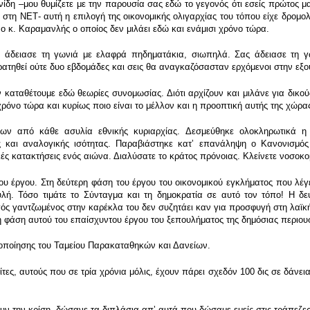
νίδη –μου θυμίζετε με την παρουσία σας εδώ το γεγονός ότι εσείς πρώτος 
 στη ΝΕΤ- αυτή η επιλογή της οικονομικής ολιγαρχίας του τόπου είχε δρομο
 ο κ. Καραμανλής ο οποίος δεν μιλάει εδώ και ενάμισι χρόνο τώρα.
ς άδειασε τη γωνιά με ελαφρά πηδηματάκια, σιωπηλά. Σας άδειασε τη γω
τηθεί ούτε δυο εβδομάδες και σεις θα αναγκαζόσασταν ερχόμενοι στην εξο
 καταθέτουμε εδώ θεωρίες συνομωσίας. Διότι αρχίζουν και μιλάνε για δικο
χρόνο τώρα και κυρίως ποιο είναι το μέλλον και η προοπτική αυτής της χώρα
ων από κάθε ασυλία εθνικής κυριαρχίας. Δεσμεύθηκε ολοκληρωτικά η
 και αναλογικής ισότητας. Παραβιάστηκε κατʼ επανάληψη ο Κανονισμός
ς κατακτήσεις ενός αιώνα. Διαλύσατε το κράτος πρόνοιας. Κλείνετε νοσοκομε
ου έργου. Στη δεύτερη φάση του έργου του οικονομικού εγκλήματος που λ
λή. Τόσο τιμάτε το Σύνταγμα και τη δημοκρατία σε αυτό τον τόπο! Η δ
ός γαντζωμένος στην καρέκλα του δεν συζητάει καν για προσφυγή στη λαϊκή ε
ρη φάση αυτού του επαίσχυντου έργου του ξεπουλήματος της δημόσιας περιο
ικοποίησης του Ταμείου Παρακαταθηκών και Δανείων.
ζίτες, αυτούς που σε τρία χρόνια μόλις, έχουν πάρει σχεδόν 100 δις σε δάν
υν την κρίση, δώσανε τα διπλάσια απʼ αυτά που δώσαμε εμείς στις τράπεζες 