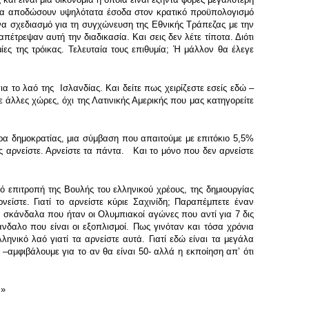
ι να αποδώσουν υψηλότατα έσοδα στον κρατικό προϋπολογισμό
ένα σχεδιασμό για τη συγχώνευση της Εθνικής Τράπεζας με την
πέτρεψαν αυτή την διαδικασία. Και σεις δεν λέτε τίποτα. Διότι
υμίες της τρόικας. Τελευταία τους επιθυμία; Ή μάλλον θα έλεγε
α το λαό της Ισλανδίας. Και δείτε πως χειρίζεστε εσείς εδώ –
ε άλλες χώρες, όχι της Λατινικής Αμερικής που μας κατηγορείτε
ρα δημοκρατίας, μια σύμβαση που απαιτούμε με επιτόκιο 5,5%
ς αρνείστε. Αρνείστε τα πάντα. Και το μόνο που δεν αρνείστε
 επιτροπή της Βουλής του ελληνικού χρέους, της δημιουργίας
είστε. Γιατί το αρνείστε κύριε Σαχινίδη; Παραπέμπετε έναν
ια σκάνδαλα που ήταν οι Ολυμπιακοί αγώνες που αντί για 7 δις
άνδαλο που είναι οι εξοπλισμοί. Πως γινόταν και τόσα χρόνια
ηνικό λαό γιατί τα αρνείστε αυτά. Γιατί εδώ είναι τα μεγάλα
–αμφιβάλουμε για το αν θα είναι 50- αλλά η εκποίηση απʼ ότι
.»