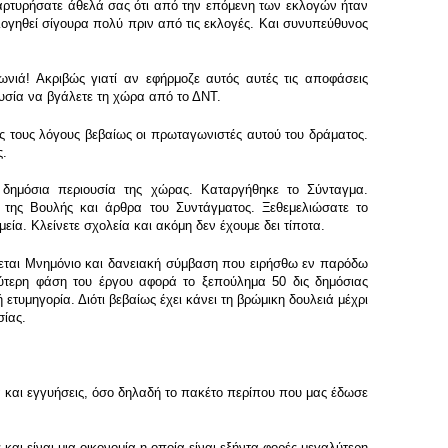
μαρτυρήσατε άθελά σας ότι από την επόμενη των εκλογών ήταν
λογηθεί σίγουρα πολύ πριν από τις εκλογές. Και συνυπεύθυνος
νιά! Ακριβώς γιατί αν εφήρμοζε αυτός αυτές τις αποφάσεις
υσία να βγάλετε τη χώρα από το ΔΝΤ.
ύς τους λόγους βεβαίως οι πρωταγωνιστές αυτού του δράματος.
ς.
 δημόσια περιουσία της χώρας. Καταργήθηκε το Σύνταγμα.
 της Βουλής και άρθρα του Συντάγματος. Ξεθεμελιώσατε το
ία. Κλείνετε σχολεία και ακόμη δεν έχουμε δει τίποτα.
έγεται Μνημόνιο και δανειακή σύμβαση που ειρήσθω εν παρόδω
εύτερη φάση του έργου αφορά το ξεπούλημα 50 δις δημόσιας
τυμηγορία. Διότι βεβαίως έχει κάνει τη βρώμικη δουλειά μέχρι
υσίας.
εια και εγγυήσεις, όσο δηλαδή το πακέτο περίπου που μας έδωσε
και είναι μια οικονομία η οποία είναι εξήντα φορές μεγαλύτερη