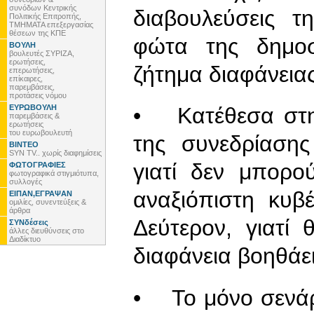
συνόδων Κεντρικής
διαβουλεύσεις 
Πολιτικής Επιτροπής,
ΤΜΗΜΑΤΑ επεξεργασίας
θέσεων της ΚΠΕ
φώτα της δημοσ
ΒΟΥΛΗ
βουλευτές ΣΥΡΙΖΑ,
ερωτήσεις,
ζήτημα διαφάνειας
επερωτήσεις,
επίκαιρες,
παρεμβάσεις,
προτάσεις νόμου
ΕΥΡΩΒΟΥΛΗ
• Κατέθεσα στη
παρεμβάσεις &
ερωτήσεις
του ευρωβουλευτή
της συνεδρίαση
ΒΙΝΤΕΟ
SYN TV.. χωρίς διαφημίσεις
γιατί δεν μπορο
ΦΩΤΟΓΡΑΦΙΕΣ
φωτογραφικά στιγμιότυπα,
συλλογές
αναξιόπιστη κυβ
ΕΙΠΑΝ,ΕΓΡΑΨΑΝ
ομιλίες, συνεντεύξεις &
άρθρα
Δεύτερον, γιατί
ΣΥΝδέσεις
άλλες διευθύνσεις στο
Διαδίκτυο
διαφάνεια βοηθάε
• Το μόνο σενάρ