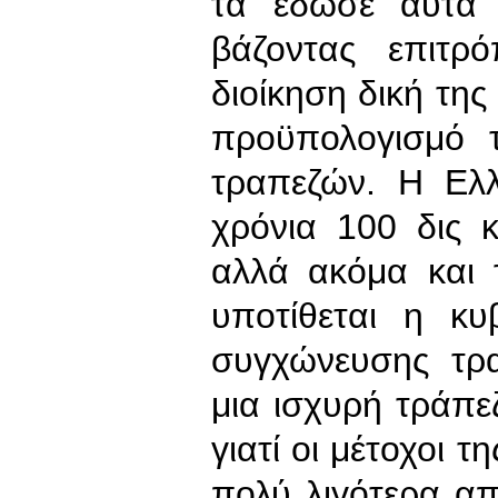
τα έδωσε αυτά 
βάζοντας επιτρ
διοίκηση δική της
προϋπολογισμό
τραπεζών. Η Ελλ
χρόνια 100 δις 
αλλά ακόμα και 
υποτίθεται η κυ
συγχώνευσης τρ
μια ισχυρή τράπε
γιατί οι μέτοχοι τ
πολύ λιγότερα απ