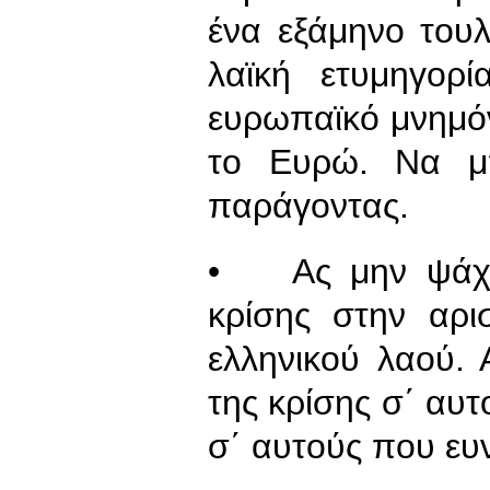
ένα εξάμηνο του
λαϊκή ετυμηγορ
ευρωπαϊκό μνημό
το Ευρώ. Να μπ
παράγοντας.
• Ας μην ψάχνο
κρίσης στην αρι
ελληνικού λαού.
της κρίσης σ΄ αυ
σ΄ αυτούς που ευ