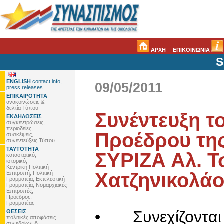
ΑΡΧΗ
ΕΠΙΚΟΙΝΩΝΙΑ
S
ENGLISH
contact info,
09/05/2011
press releases
ΕΠΙΚΑΙΡΟΤΗΤΑ
ανακοινώσεις &
δελτία Τύπου
Συνέντευξη τ
ΕΚΔΗΛΩΣΕΙΣ
συγκεντρώσεις,
περιοδείες,
Προέδρου της
συσκέψεις,
συνεντεύξεις Τύπου
ΤΑΥΤΟΤΗΤΑ
ΣΥΡΙΖΑ Αλ. Τ
καταστατικό,
ιστορικό,
Κεντρική Πολιτική
Χατζηνικολάο
Επιτροπή, Πολιτική
Γραμματεία, Εκτελεστική
Γραμματεία, Νομαρχιακές
Επιτροπές,
Πρόεδρος,
Γραμματέας
• Συνεχίζονται ο
ΘΕΣΕΙΣ
πολιτικές αποφάσεις
συνεδρίων &