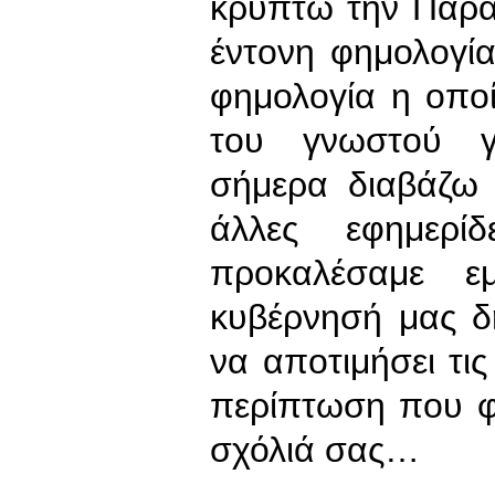
κρυπτώ την Παρα
έντονη φημολογί
φημολογία η οπο
του γνωστού γε
σήμερα διαβάζω 
άλλες εφημερί
προκαλέσαμε ε
κυβέρνησή μας δ
να αποτιμήσει τι
περίπτωση που φ
σχόλιά σας…