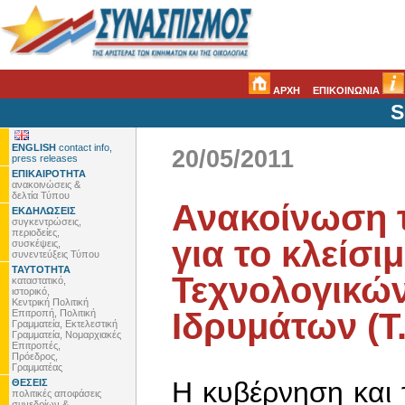
ΑΡΧΗ
ΕΠΙΚΟΙΝΩΝΙΑ
S
ENGLISH
contact info,
20/05/2011
press releases
ΕΠΙΚΑΙΡΟΤΗΤΑ
ανακοινώσεις &
δελτία Τύπου
Ανακοίνωση τ
ΕΚΔΗΛΩΣΕΙΣ
συγκεντρώσεις,
περιοδείες,
για το κλείσ
συσκέψεις,
συνεντεύξεις Τύπου
ΤΑΥΤΟΤΗΤΑ
Τεχνολογικώ
καταστατικό,
ιστορικό,
Κεντρική Πολιτική
Ιδρυμάτων (Τ.
Επιτροπή, Πολιτική
Γραμματεία, Εκτελεστική
Γραμματεία, Νομαρχιακές
Επιτροπές,
Πρόεδρος,
Γραμματέας
Η κυβέρνηση και 
ΘΕΣΕΙΣ
πολιτικές αποφάσεις
συνεδρίων &