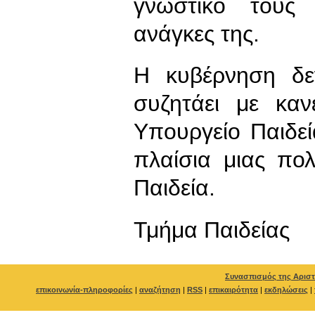
γνωστικό τους 
ανάγκες της.
Η κυβέρνηση δεν
συζητάει με κα
Υπουργείο Παιδεί
πλαίσια μιας πολ
Παιδεία.
Τμήμα Παιδείας
Συνασπισμός της Αριστ
επικοινωνία-πληροφορίες
|
αναζήτηση
|
RSS
|
επικαιρότητα
|
εκδηλώσεις
|