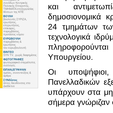
συνόδων Κεντρικής
και αντιμετω
Πολιτικής Επιτροπής,
ΤΜΗΜΑΤΑ επεξεργασίας
θέσεων της ΚΠΕ
δημοσιονομικά κρ
ΒΟΥΛΗ
βουλευτές ΣΥΡΙΖΑ,
ερωτήσεις,
24 τμημάτων τω
επερωτήσεις,
επίκαιρες,
παρεμβάσεις,
τεχνολογικά ιδρύμ
προτάσεις νόμου
ΕΥΡΩΒΟΥΛΗ
παρεμβάσεις &
πληροφορούντ
ερωτήσεις
του ευρωβουλευτή
ΒΙΝΤΕΟ
Υπουργείου.
SYN TV.. χωρίς διαφημίσεις
ΦΩΤΟΓΡΑΦΙΕΣ
φωτογραφικά στιγμιότυπα,
συλλογές
Οι υποψήφιοι
ΕΙΠΑΝ,ΕΓΡΑΨΑΝ
ομιλίες, συνεντεύξεις &
άρθρα
Πανελλαδικών εξ
ΣΥΝδέσεις
άλλες διευθύνσεις στο
Διαδίκτυο
υπάρχουν στα μη
σήμερα γνώριζαν 