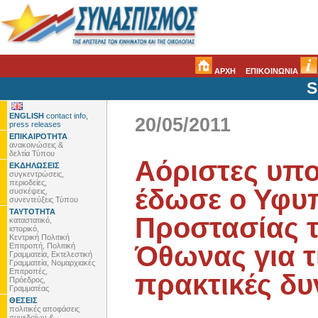
ΑΡΧΗ
ΕΠΙΚΟΙΝΩΝΙΑ
S
ENGLISH
contact info,
20/05/2011
press releases
ΕΠΙΚΑΙΡΟΤΗΤΑ
ανακοινώσεις &
δελτία Τύπου
Αόριστες υπο
ΕΚΔΗΛΩΣΕΙΣ
συγκεντρώσεις,
περιοδείες,
έδωσε ο Υφυ
συσκέψεις,
συνεντεύξεις Τύπου
ΤΑΥΤΟΤΗΤΑ
Προστασίας τ
καταστατικό,
ιστορικό,
Κεντρική Πολιτική
Όθωνας για τ
Επιτροπή, Πολιτική
Γραμματεία, Εκτελεστική
Γραμματεία, Νομαρχιακές
Επιτροπές,
πρακτικές δυ
Πρόεδρος,
Γραμματέας
ΘΕΣΕΙΣ
πολιτικές αποφάσεις
συνεδρίων &