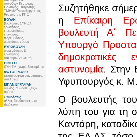
συνόδων Κεντρικής
Συζητήθηκε σήμε
Πολιτικής Επιτροπής,
ΤΜΗΜΑΤΑ επεξεργασίας
θέσεων της ΚΠΕ
η
Επίκαιρη Ε
ΒΟΥΛΗ
βουλευτές ΣΥΡΙΖΑ,
ερωτήσεις,
βουλευτή Α΄ Πε
επερωτήσεις,
επίκαιρες,
παρεμβάσεις,
Υπουργό Προστασ
προτάσεις νόμου
ΕΥΡΩΒΟΥΛΗ
παρεμβάσεις &
δημοκρατικές 
ερωτήσεις
του ευρωβουλευτή
ΒΙΝΤΕΟ
αστυνομία
. Στην
SYN TV.. χωρίς διαφημίσεις
ΦΩΤΟΓΡΑΦΙΕΣ
φωτογραφικά στιγμιότυπα,
Υφυπουργός κ. Μ
συλλογές
ΕΙΠΑΝ,ΕΓΡΑΨΑΝ
ομιλίες, συνεντεύξεις &
άρθρα
Ο βουλευτής του
ΣΥΝδέσεις
άλλες διευθύνσεις στο
Διαδίκτυο
λύπη του για τη
Καντάρη, καταδί
της ΕΛ.ΑΣ τόσο 