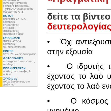
συνόδων Κεντρικής
Πολιτικής Επιτροπής,
ΤΜΗΜΑΤΑ επεξεργασίας
θέσεων της ΚΠΕ
δείτε τα βίντε
ΒΟΥΛΗ
βουλευτές ΣΥΡΙΖΑ,
ερωτήσεις,
δευτερολογία
επερωτήσεις,
επίκαιρες,
παρεμβάσεις,
προτάσεις νόμου
ΕΥΡΩΒΟΥΛΗ
• Όχι αντιεξουσι
παρεμβάσεις &
ερωτήσεις
του ευρωβουλευτή
στην εξουσία
ΒΙΝΤΕΟ
SYN TV.. χωρίς διαφημίσεις
ΦΩΤΟΓΡΑΦΙΕΣ
φωτογραφικά στιγμιότυπα,
• Ο ιδρυτής το
συλλογές
ΕΙΠΑΝ,ΕΓΡΑΨΑΝ
ομιλίες, συνεντεύξεις &
έχοντας το λαό υ
άρθρα
ΣΥΝδέσεις
άλλες διευθύνσεις στο
έχοντας το λαό εν
Διαδίκτυο
• Ο κόσμος ζη
μνημόνιο