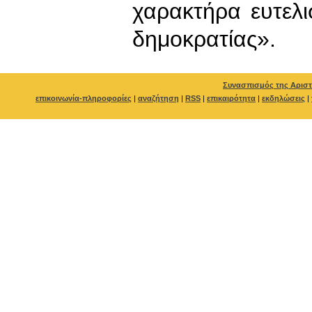
χαρακτήρα ευτελι
δημοκρατίας».
Συνασπισμός της Αριστ
επικοινωνία-πληροφορίες
|
αναζήτηση
|
RSS
|
επικαιρότητα
|
εκδηλώσεις
|