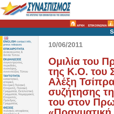
ΑΡΧΗ
ΕΠΙΚΟΙΝΩΝΙΑ
S
ENGLISH
contact info,
10/06/2011
press releases
ΕΠΙΚΑΙΡΟΤΗΤΑ
ανακοινώσεις &
δελτία Τύπου
Ομιλία του Π
ΕΚΔΗΛΩΣΕΙΣ
συγκεντρώσεις,
περιοδείες,
της Κ.Ο. του 
συσκέψεις,
συνεντεύξεις Τύπου
ΤΑΥΤΟΤΗΤΑ
Αλέξη Τσίπρα,
καταστατικό,
ιστορικό,
Κεντρική Πολιτική
συζήτησης τη
Επιτροπή, Πολιτική
Γραμματεία, Εκτελεστική
Γραμματεία, Νομαρχιακές
Επιτροπές,
του στον Πρ
Πρόεδρος,
Γραμματέας
ΘΕΣΕΙΣ
«Πραγματική
πολιτικές αποφάσεις
συνεδρίων &