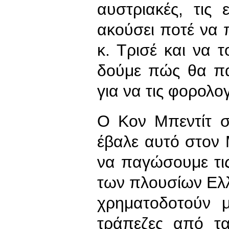
αυστριακές, τις
ακούσει ποτέ να π
κ. Τρισέ και να τ
δούμε πώς θα πα
για να τις φορολο
Ο Κον Μπεντίτ σ
έβαλε αυτό στον 
να παγώσουμε τις
των πλουσίων Ελ
χρηματοδοτούν μ
τράπεζες από τ