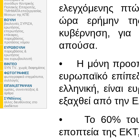
συνόδων Κεντρικής
ελεγχόμενης πτώ
Πολιτικής Επιτροπής,
ΤΜΗΜΑΤΑ επεξεργασίας
θέσεων της ΚΠΕ
ώρα ερήμην τη
ΒΟΥΛΗ
βουλευτές ΣΥΡΙΖΑ,
ερωτήσεις,
κυβέρνηση, για
επερωτήσεις,
επίκαιρες,
παρεμβάσεις,
απούσα.
προτάσεις νόμου
ΕΥΡΩΒΟΥΛΗ
παρεμβάσεις &
ερωτήσεις
του ευρωβουλευτή
• Η μόνη προοπτ
ΒΙΝΤΕΟ
SYN TV.. χωρίς διαφημίσεις
ευρωπαϊκό επίπεδο
ΦΩΤΟΓΡΑΦΙΕΣ
φωτογραφικά στιγμιότυπα,
συλλογές
ελληνική, είναι 
ΕΙΠΑΝ,ΕΓΡΑΨΑΝ
ομιλίες, συνεντεύξεις &
άρθρα
εξαχθεί από την 
ΣΥΝδέσεις
άλλες διευθύνσεις στο
Διαδίκτυο
• Το 60% του 
εποπτεία της ΕΚΤ