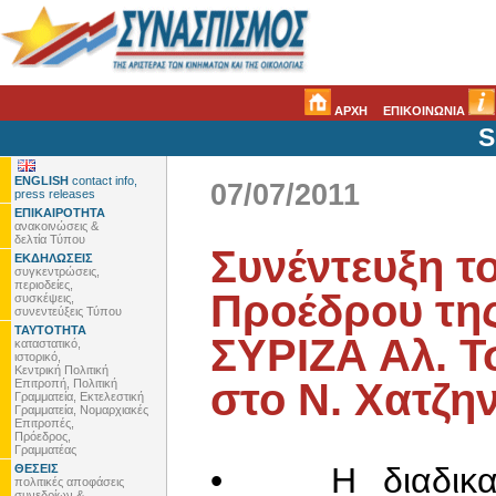
ΑΡΧΗ
ΕΠΙΚΟΙΝΩΝΙΑ
S
ENGLISH
contact info,
07/07/2011
press releases
ΕΠΙΚΑΙΡΟΤΗΤΑ
ανακοινώσεις &
δελτία Τύπου
Συνέντευξη τ
ΕΚΔΗΛΩΣΕΙΣ
συγκεντρώσεις,
περιοδείες,
Προέδρου της
συσκέψεις,
συνεντεύξεις Τύπου
ΤΑΥΤΟΤΗΤΑ
ΣΥΡΙΖΑ Αλ. Τ
καταστατικό,
ιστορικό,
Κεντρική Πολιτική
στο Ν. Χατζη
Επιτροπή, Πολιτική
Γραμματεία, Εκτελεστική
Γραμματεία, Νομαρχιακές
Επιτροπές,
Πρόεδρος,
Γραμματέας
• Η διαδικασί
ΘΕΣΕΙΣ
πολιτικές αποφάσεις
συνεδρίων &