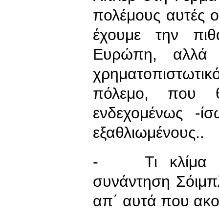
πολέμους αυτές οι
έχουμε την πιθ
Ευρώπη, αλλά 
χρηματοπιστωτι
πόλεμο, που θ
ενδεχομένως -ί
εξαθλιωμένους..
- Τι κλίμα υπ
συνάντηση Σόιμπλ
απ΄ αυτά που ακο