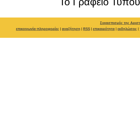
To Γραφείο Τύπο
Συνασπισμός της Αριστ
επικοινωνία-πληροφορίες
|
αναζήτηση
|
RSS
|
επικαιρότητα
|
εκδηλώσεις
|