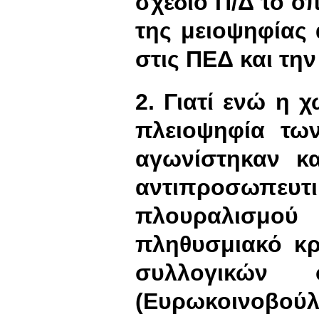
σχέδιο Π/Δ το οπ
της μειοψηφίας
στις ΠΕΔ και τη
2. Γιατί ενώ η 
πλειοψηφία τ
αγωνίστηκαν κα
αντιπροσωπ
πλουραλισμού 
πληθυσμιακό κρ
συλλογικών
(Ευρωκοινο