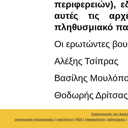
περιφερειών), 
αυτές τις αρχ
πληθυσμιακό πα
Οι ερωτώντες βου
Αλέξης Τσίπρας
Βασίλης Μουλόπ
Θοδωρής Δρίτσας
Συνασπισμός της Αριστ
επικοινωνία-πληροφορίες
|
αναζήτηση
|
RSS
|
επικαιρότητα
|
εκδηλώσεις
|