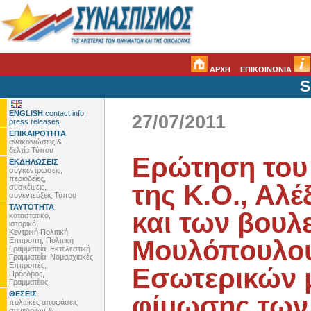
ΑΡΧΗ
ΕΠΙΚΟΙΝΩΝΙΑ
S
ENGLISH
contact info,
27/07/2011
press releases
ΕΠΙΚΑΙΡΟΤΗΤΑ
ανακοινώσεις &
δελτία Τύπου
Ερώτηση του
ΕΚΔΗΛΩΣΕΙΣ
συγκεντρώσεις,
περιοδείες,
της Κ.Ο., Αλ
συσκέψεις,
συνεντεύξεις Τύπου
ΤΑΥΤΟΤΗΤΑ
και των βουλ
καταστατικό,
ιστορικό,
Κεντρική Πολιτική
Μουλόπουλου
Επιτροπή, Πολιτική
Γραμματεία, Εκτελεστική
Γραμματεία, Νομαρχιακές
Επιτροπές,
Εσωτερικών μ
Πρόεδρος,
Γραμματέας
ΘΕΣΕΙΣ
φίμωσης των
πολιτικές αποφάσεις
συνεδρίων &