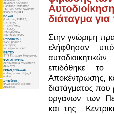
συνόδων Κεντρικής
Αυτοδιοίκηση
Πολιτικής Επιτροπής,
ΤΜΗΜΑΤΑ επεξεργασίας
θέσεων της ΚΠΕ
διάταγμα για
ΒΟΥΛΗ
βουλευτές ΣΥΡΙΖΑ,
ερωτήσεις,
επερωτήσεις,
επίκαιρες,
παρεμβάσεις,
Στην γνώριμη πρα
προτάσεις νόμου
ΕΥΡΩΒΟΥΛΗ
παρεμβάσεις &
ελήφθησαν υπ
ερωτήσεις
του ευρωβουλευτή
ΒΙΝΤΕΟ
αυτοδιοικητικ
SYN TV.. χωρίς διαφημίσεις
ΦΩΤΟΓΡΑΦΙΕΣ
φωτογραφικά στιγμιότυπα,
επιδόθηκε το 
συλλογές
ΕΙΠΑΝ,ΕΓΡΑΨΑΝ
ομιλίες, συνεντεύξεις &
Αποκέντρωσης, κ
άρθρα
ΣΥΝδέσεις
άλλες διευθύνσεις στο
διατάγματος που 
Διαδίκτυο
οργάνων των Πε
και της Κεντρι