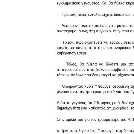
εγκληματικού γεγονότος. Και θα ήθελα κύρ
Πρώτον, ποιες εντολές είχατε δώσει ως πολ
Δεύτερον, πως σκοπεύετε να πράξετε το κ
αναφέρομαι όμως στη συγκεκριμένη- που ο
Τρίτον, πως σκοπεύετε να εξαφανίσετε ει 
κανείς μα κανείς από τους αστυνομικούς 
κυβέρνηση έφερε.
Τέλος, θα ήθελα να δώσετε μια απάντη
απαγορευμένων από διεθνείς συμβάσεις κα
τέτοιων όπλων που δεν μπορεί να ρίχνονται
Θεωρώντας κύριε Υπουργέ, δεδομένη την π
μένουν αναπάντητα ερωτηματικά για όσα έγ
Διότι το γεγονός ότι 2,5 μήνες μετά δεν 
δημιουργείται ένα καθεστώς ατιμωρησίας, το
Στην ομιλία του για τον τραυματισμό του Μ.
« Πριν από λίγο κύριε Υπουργέ, στη δευτ