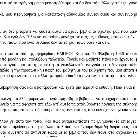
ει αυτό το πρόγραμμα το μεσοπρόθεσμο και ότι δεν πάει άλλο γιατί έχει γονατ
έ, μου περιγράψατε μια κατάσταση αδυναμίας συντονισμού και συνεννόηση
, αν δεν μπορείτε να λύσετε αυτά να έχουν βιβλία τα σχολεία μας που ξεκ
έ. Και εγώ δεν θέλω να επιρρίψω μονάχα σε σας τις ευθύνες, μπορεί να έχετ
ίες πίσω, που εγώ βεβαίως δεν τις έζησα, ίσως ούτε και σεις.
σα φωτοτυπία της εφημερίδας ΕΜΠΡΟΣ Κυριακή 17 Φλεβάρη 1946 που λέει
ς από μεγάλη και πολύβουη πελατεία. Γονείς και μαθητές πάνε και έρχοντα
 απογοήτευση ότι η ιστορία ή τα νεοελληνικά αναγνώσματα δεν εξετυπώθησ
 βιβλίο ή την προσωπική επαφή του μαθητή με τον καθηγητή που μου είπατε 
ομικού φροντιστηρίου, αλλά μπορεί το διαδίκτυο να αντικαταστήσει την ανθ
υβέρνησή σας και σεις προσωπικά, έχετε μια τεράστια ευθύνη. Ποια είναι η
μένη –πολλές φορές λέτε, εγώ αμφισβητώ βεβαίως- να προχωρήσετε σε αυτές
υγεία να τις αφήσετε απʼ έξω απʼ αυτές τις απάνθρωπες λογικές της σκληρής 
ατότητα που μπορεί να δώσουμε στους ανθρώπους που δεν έχουν την οικονομ
λλον γιʼ αυτό τον τόπο. Και πως αντιμετωπίσατε τις μνημονιακές επιταγές
τα να επιμείνουμε σε μια άλλη πολιτική, να έχουμε δηλαδή διορισμούς εκ
υτα συνεπής σε αντίθεση τώρα με τα βιβλία που δεν πάνε στα σχολεία- ε