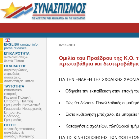
ENGLISH
contact info,
02/09/2011
press releases
ΕΠΙΚΑΙΡΟΤΗΤΑ
ανακοινώσεις &
Ομιλία του Προέδρου της Κ.Ο. 
δελτία Τύπου
πρωτοβάθμια και δευτεροβάθμι
ΕΚΔΗΛΩΣΕΙΣ
συγκεντρώσεις,
περιοδείες,
συσκέψεις,
ΓΙΑ ΤΗΝ ΕΝΑΡΞΗ ΤΗΣ ΣΧΟΛΙΚΗΣ ΧΡΟΝΙ
συνεντεύξεις Τύπου
ΤΑΥΤΟΤΗΤΑ
καταστατικό,
• Οδηγείτε την εκπαίδευση στην εποχή το
ιστορικό,
Κεντρική Πολιτική
Επιτροπή, Πολιτική
• Πώς θα δώσουν Πανελλαδικές οι μαθητές τ
Γραμματεία, Εκτελεστική
Γραμματεία, Νομαρχιακές
Επιτροπές,
• Είστε κυβέρνηση μπάχαλο. Δε μπορείτε να
Πρόεδρος,
Γραμματέας
ΘΕΣΕΙΣ
• Καταργήσεις σχολείων, πληθωρικά τμήματα
πολιτικές αποφάσεις
συνεδρίων &
συνόδων Κεντρικής
ΓΙΑ ΤΙΣ ΚΙΝΗΤΟΠΟΙΗΣΕΙΣ ΤΩΝ ΦΟΙΤΗΤΩ