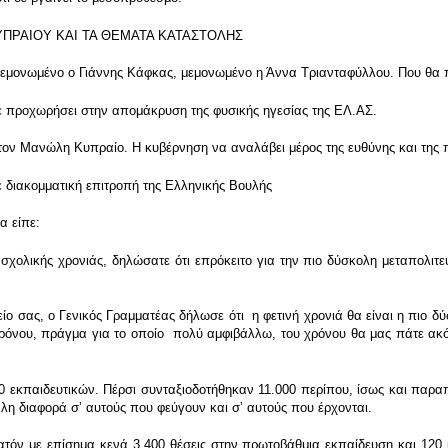
ΥΠΡΑΙΟΥ ΚΑΙ ΤΑ ΘΕΜΑΤΑ ΚΑΤΑΣΤΟΛΗΣ
μονωμένο ο Γιάννης Κάφκας, μεμονωμένο η Άννα Τριανταφύλλου. Που θα π
τε προχωρήσει στην απομάκρυση της φυσικής ηγεσίας της ΕΛ.ΑΣ.
τον Μανώλη Κυπραίο. Η κυβέρνηση να αναλάβει μέρος της ευθύνης και της 
 διακομματική επιτροπή της Ελληνικής Βουλής
α είπε:
χολικής χρονιάς, δηλώσατε ότι επρόκειτο για την πιο δύσκολη μεταπολιτευτ
ο σας, ο Γενικός Γραμματέας δήλωσε ότι η φετινή χρονιά θα είναι η πιο δ
 χρόνου, πράγμα για το οποίο πολύ αμφιβάλλω, του χρόνου θα μας πάτε ακό
εκπαιδευτικών. Πέρσι συνταξιοδοτήθηκαν 11.000 περίπου, ίσως και παραπά
άλη διαφορά σʼ αυτούς που φεύγουν και σʼ αυτούς που έρχονται.
ατόν με επίσημα κενά 3.400 θέσεις στην πρωτοβάθμια εκπαίδευση και 120 μ