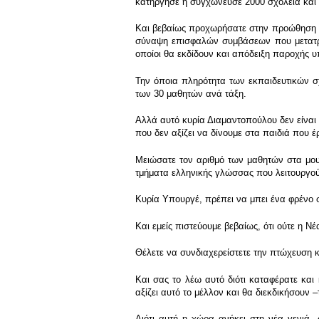
κατήργησε ή συγχώνευσε 2000 σχολεία και
Και βεβαίως προχωρήσατε στην προώθηση με
σύναψη επισφαλών συμβάσεων που μετατρέπ
οποίοι θα εκδίδουν και απόδειξη παροχής 
Την όποια πληρότητα των εκπαιδευτικών σ
των 30 μαθητών ανά τάξη.
Αλλά αυτό κυρία Διαμαντοπούλου δεν είναι 
που δεν αξίζει να δίνουμε στα παιδιά που έρ
Μειώσατε τον αριθμό των μαθητών στα μουσ
τμήματα ελληνικής γλώσσας που λειτουργούν
Κυρία Υπουργέ, πρέπει να μπει ένα φρένο σ
Και εμείς πιστεύουμε βεβαίως, ότι ούτε η 
Θέλετε να συνδιαχερείστετε την πτώχευση κα
Και σας το λέω αυτό διότι καταφέρατε και
αξίζει αυτό το μέλλον και θα διεκδικήσουν 
Διότι αυτή η χώρα ανήκει στη νέα γενιά, 