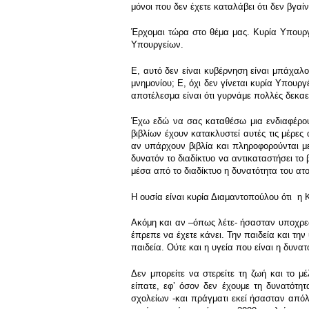
μόνοι που δεν έχετε καταλάβει ότι δεν βγαίν
Έρχομαι τώρα στο θέμα μας. Κυρία Υπουργ
Υπουργείων.
Ε, αυτό δεν είναι κυβέρνηση είναι μπάχαλο
μνημονίου; Ε, όχι δεν γίνεται κυρία Υπουργ
αποτέλεσμα είναι ότι γυρνάμε πολλές δεκαετ
Έχω εδώ να σας καταθέσω μια ενδιαφέρου
βιβλίων έχουν κατακλυστεί αυτές τις μέρε
αν υπάρχουν βιβλία και πληροφορούνται με
δυνατόν το διαδίκτυο να αντικαταστήσει το
μέσα από το διαδίκτυο η δυνατότητα του ατ
Η ουσία είναι κυρία Διαμαντοπούλου ότι η Κ
Ακόμη και αν –όπως λέτε- ήσασταν υποχρεω
έπρεπε να έχετε κάνει. Την παιδεία και την 
παιδεία. Ούτε και η υγεία που είναι η δυν
Δεν μπορείτε να στερείτε τη ζωή και το μέ
είπατε, εφʼ όσον δεν έχουμε τη δυνατότη
σχολείων -και πράγματι εκεί ήσασταν απόλ