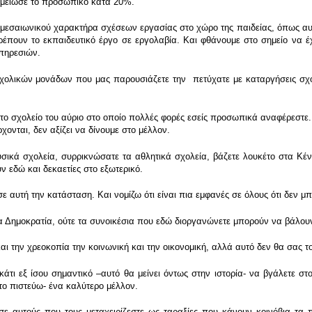
 μείωσε το προσωπικό κατά 20%.
σαιωνικού χαρακτήρα σχέσεων εργασίας στο χώρο της παιδείας, όπως αυτή 
ουν το εκπαιδευτικό έργο σε εργολαβία. Και φθάνουμε στο σημείο να έχου
υπηρεσιών.
χολικών μονάδων που μας παρουσιάζετε την πετύχατε με καταργήσεις σχο
το σχολείο του αύριο στο οποίο πολλές φορές εσείς προσωπικά αναφέρεστε. Ε
χονται, δεν αξίζει να δίνουμε στο μέλλον.
ικά σχολεία, συρρικνώσατε τα αθλητικά σχολεία, βάζετε λουκέτο στα Κέντ
 εδώ και δεκαετίες στο εξωτερικό.
ε αυτή την κατάσταση. Και νομίζω ότι είναι πια εμφανές σε όλους ότι δεν μ
Νέα Δημοκρατία, ούτε τα συνοικέσια που εδώ διοργανώνετε μπορούν να βάλου
ι την χρεοκοπία την κοινωνική και την οικονομική, αλλά αυτό δεν θα σας το
 κάτι εξ ίσου σημαντικό –αυτό θα μείνει όντως στην ιστορία- να βγάλετε 
–το πιστεύω- ένα καλύτερο μέλλον.
σε αυτούς που τους μεταχειρίζεστε ως ταραξίες που κάνουν κοινόβια τα π