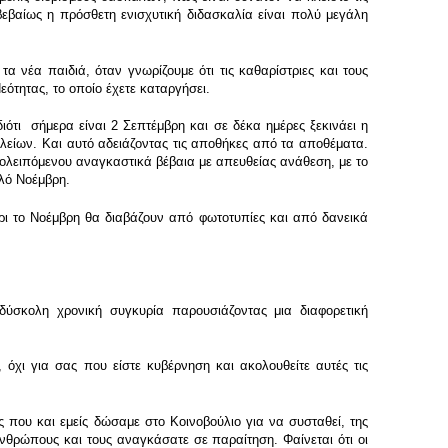
βεβαίως η πρόσθετη ενισχυτική διδασκαλία είναι πολύ μεγάλη
νέα παιδιά, όταν γνωρίζουμε ότι τις καθαρίστριες και τους
ότητας, το οποίο έχετε καταργήσει.
ότι σήμερα είναι 2 Σεπτέμβρη και σε δέκα ημέρες ξεκινάει η
ολείων. Και αυτό αδειάζοντας τις αποθήκες από τα αποθέματα.
πολειπόμενου αναγκαστικά βέβαια με απευθείας ανάθεση, με το
αλό Νοέμβρη.
ρι το Νοέμβρη θα διαβάζουν από φωτοτυπίες και από δανεικά
δύσκολη χρονική συγκυρία παρουσιάζοντας μια διαφορετική
 όχι για σας που είστε κυβέρνηση και ακολουθείτε αυτές τις
που και εμείς δώσαμε στο Κοινοβούλιο για να συσταθεί, της
νθρώπους και τους αναγκάσατε σε παραίτηση. Φαίνεται ότι οι