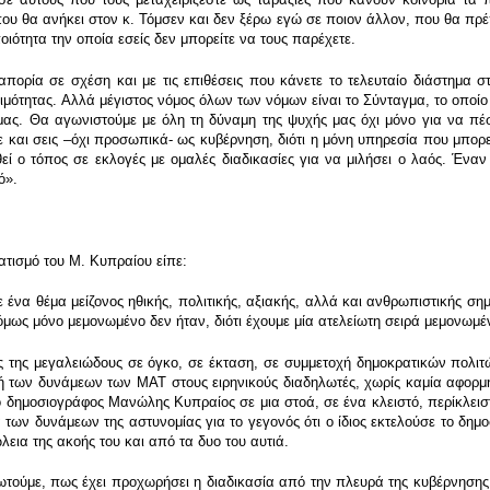
 που θα ανήκει στον κ. Τόμσεν και δεν ξέρω εγώ σε ποιον άλλον, που θα π
ιότητα την οποία εσείς δεν μπορείτε να τους παρέχετε.
ορία σε σχέση και με τις επιθέσεις που κάνετε το τελευταίο διάστημα στο
ιμότητας. Αλλά μέγιστος νόμος όλων των νόμων είναι το Σύνταγμα, το οποίο
ας. Θα αγωνιστούμε με όλη τη δύναμη της ψυχής μας όχι μόνο για να πέσ
ε και σεις –όχι προσωπικά- ως κυβέρνηση, διότι η μόνη υπηρεσία που μπορε
θεί ο τόπος σε εκλογές με ομαλές διαδικασίες για να μιλήσει ο λαός. Έν
ό».
ατισμό του Μ. Κυπραίου είπε:
να θέμα μείζονος ηθικής, πολιτικής, αξιακής, αλλά και ανθρωπιστικής σημ
όμως μόνο μεμονωμένο δεν ήταν, διότι έχουμε μία ατελείωτη σειρά μεμονωμέ
ς της μεγαλειώδους σε όγκο, σε έκταση, σε συμμετοχή δημοκρατικών πολιτ
ή των δυνάμεων των ΜΑΤ στους ειρηνικούς διαδηλωτές, χωρίς καμία αφορμή 
 ο δημοσιογράφος Μανώλης Κυπραίος σε μια στοά, σε ένα κλειστό, περίκλει
των δυνάμεων της αστυνομίας για το γεγονός ότι ο ίδιος εκτελούσε το δημ
εια της ακοής του και από τα δυο του αυτιά.
ούμε, πως έχει προχωρήσει η διαδικασία από την πλευρά της κυβέρνησης 