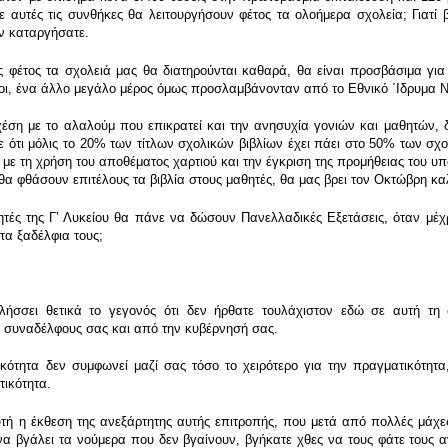
 αυτές τις συνθήκες θα λειτουργήσουν φέτος τα ολοήμερα σχολεία; Γιατί 
ην καταργήσατε.
τος τα σχολειά μας θα διατηρούνται καθαρά, θα είναι προσβάσιμα για τα 
μοι, ένα άλλο μεγάλο μέρος όμως προσλαμβάνονταν από το Εθνικό ΄Ιδρυμα Νε
η με το αλαλούμ που επικρατεί και την ανησυχία γονιών και μαθητών, δι
ε ότι μόλις το 20% των τίτλων σχολικών βιβλίων έχει πάει στο 50% των σχ
 με τη χρήση του αποθέματος χαρτιού και την έγκριση της προμήθειας του υ
θα φθάσουν επιτέλους τα βιβλία στους μαθητές, θα μας βρει τον Οκτώβρη κ
ές της Γʼ Λυκείου θα πάνε να δώσουν Πανελλαδικές Εξετάσεις, όταν μέχ
τα ξαδέλφια τους;
ήσσει θετικά το γεγονός ότι δεν ήρθατε τουλάχιστον εδώ σε αυτή τη 
πό συναδέλφους σας και από την κυβέρνησή σας.
ικότητα δεν συμφωνεί μαζί σας τόσο το χειρότερο για την πραγματικότητα,
τικότητα.
ή η έκθεση της ανεξάρτητης αυτής επιτροπής, που μετά από πολλές μάχες 
 βγάλει τα νούμερα που δεν βγαίνουν, βγήκατε χθες να τους φάτε τους α