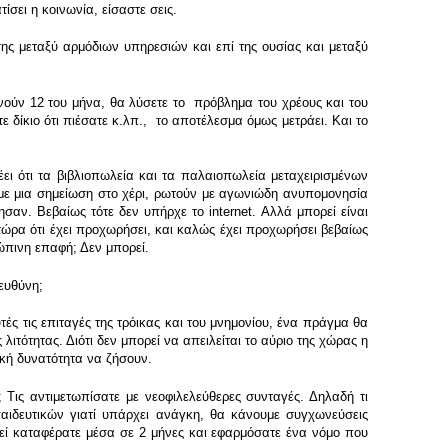
ίσει η κοινωνία, είσαστε σεις.
ς μεταξύ αρμόδιων υπηρεσιών και επί της ουσίας και μεταξύ
ινούν 12 του μήνα, θα λύσετε το πρόβλημα του χρέους και του
ε δίκιο ότι πιέσατε κ.λπ., το αποτέλεσμα όμως μετράει. Και το
 ότι τα βιβλιοπωλεία και τα παλαιοπωλεία μεταχειρισμένων
ι με μια σημείωση στο χέρι, ρωτούν με αγωνιώδη ανυπομονησία
αν. Βεβαίως τότε δεν υπήρχε το internet. Αλλά μπορεί είναι
τώρα ότι έχει προχωρήσει, και καλώς έχει προχωρήσει βεβαίως
ρώπινη επαφή; Δεν μπορεί.
 ευθύνη;
 τις επιταγές της τρόικας και του μνημονίου, ένα πράγμα θα
λιτότητας. Διότι δεν μπορεί να απειλείται το αύριο της χώρας η
ική δυνατότητα να ζήσουν.
; Τις αντιμετωπίσατε με νεοφιλελεύθερες συνταγές. Δηλαδή τι
παιδευτικών γιατί υπάρχει ανάγκη, θα κάνουμε συγχωνεύσεις
κεί καταφέρατε μέσα σε 2 μήνες και εφαρμόσατε ένα νόμο που