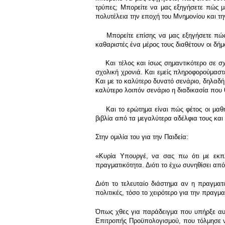
τρύπες; Μπορείτε να μας εξηγήσετε πώς με
πολυτέλεια την εποχή του Μνημονίου και τ
Μπορείτε επίσης να μας εξηγήσετε πώς φέ
καθαριστές ένα μέρος τους διαθέτουν οι δή
Και τέλος και ίσως σημαντικότερο σε σχέσ
σχολική χρονιά. Και εμείς πληροφορούμαστ
Και με το καλύτερο δυνατό σενάριο, δηλαδή
καλύτερο λοιπόν σενάριο η διαδικασία που 
Και το ερώτημα είναι πώς φέτος οι μαθητ
βιβλία από τα μεγαλύτερα αδέλφια τους και 
Στην ομιλία του για την Παιδεία:
«Κυρία Υπουργέ, να σας πω ότι με εκπλ
πραγματικότητα. Διότι το έχω συνηθίσει α
Διότι το τελευταίο διάστημα αν η πραγματ
πολιτικές, τόσο το χειρότερο για την πραγμα
Όπως χθες για παράδειγμα που υπήρξε αυτ
Επιτροπής Προϋπολογισμού, που τόλμησε να