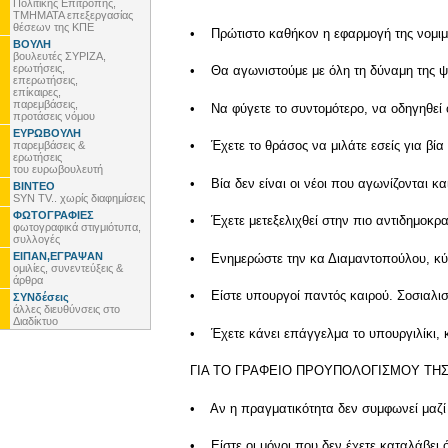
Πολιτικής Επιτροπής,
ΤΜΗΜΑΤΑ επεξεργασίας
θέσεων της ΚΠΕ
• Πρώτιστο καθήκον η εφαρμογή της νομιμό
ΒΟΥΛΗ
βουλευτές ΣΥΡΙΖΑ,
ερωτήσεις,
• Θα αγωνιστούμε με όλη τη δύναμη της ψυ
επερωτήσεις,
επίκαιρες,
παρεμβάσεις,
• Να φύγετε το συντομότερο, να οδηγηθεί 
προτάσεις νόμου
ΕΥΡΩΒΟΥΛΗ
• Έχετε το θράσος να μιλάτε εσείς για βί
παρεμβάσεις &
ερωτήσεις
του ευρωβουλευτή
• Βία δεν είναι οι νέοι που αγωνίζονται κα
ΒΙΝΤΕΟ
SYN TV.. χωρίς διαφημίσεις
ΦΩΤΟΓΡΑΦΙΕΣ
• Έχετε μετεξελιχθεί στην πιο αντιδημοκρα
φωτογραφικά στιγμιότυπα,
συλλογές
ΕΙΠΑΝ,ΕΓΡΑΨΑΝ
• Ενημερώστε την κα Διαμαντοπούλου, κύρι
ομιλίες, συνεντεύξεις &
άρθρα
• Είστε υπουργοί παντός καιρού. Σοσιαλιστέ
ΣΥΝδέσεις
άλλες διευθύνσεις στο
Διαδίκτυο
• Έχετε κάνει επάγγελμα το υπουργιλίκι, κ
ΓΙΑ ΤΟ ΓΡΑΦΕΙΟ ΠΡΟΥΠΟΛΟΓΙΣΜΟΥ ΤΗ
• Αν η πραγματικότητα δεν συμφωνεί μαζί σ
• Είστε οι μόνοι που δεν έχετε καταλάβει ό