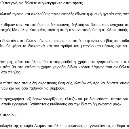
ιε Υπουργέ, να δώσετε συγκεκριμένες απαντήσεις.
ιτική ηγεσία και ακολούθως ποιες εντολές έδωσε η φυσική ηγεσία στις αστυν
αθήκον σας, να αποδώσετε δικαιοσύνη, δηλαδή να βρείτε τους ένοχους αυ
 ατυχής Μανώλης Κυπραίος υπέστη αυτή την ανεπανόρθωτη απώλεια ακοής.
δυνατόν στο μέλλον –όχι να περιορίσετε- αυτά τα φαινόμενα βίας και αυ
δεν θα φέρει τα διακριτικά και τον αριθμό του μητρώου του όπως οφείλε
ση, πότε επιτέλους θα απαγορευθεί η χρήση απαγορευμένων και σε
ι πότε θα σταματήσει η χρήση χειροβομβίδων κρότου λάμψης που αν θέλετ
 στο πλήθος.
ίστη σας στους δημοκρατικούς θεσμούς, ελπίζω σήμερα να δώσετε ουσιαστι
ιναν και για όσα πιθανόν να συμβούν.
έχει προχωρήσει –εξ όσων γνωρίζουμε, ελπίζω να με διαψεύσετε- τίποτα γι
 οποίο εγκυμονεί βαθύτατους κινδύνους για την ίδια τη δημοκρατία μας».
 Κυπραίου:
ερολογία της η κυρία Διαμαντοπούλου, προφανώς μη γνωρίζοντας το θέμα