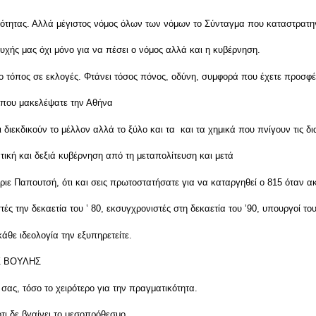
τητας. Αλλά μέγιστος νόμος όλων των νόμων το Σύνταγμα που καταστρατηγ
χής μας όχι μόνο για να πέσει ο νόμος αλλά και η κυβέρνηση.
ο τόπος σε εκλογές. Φτάνει τόσος πόνος, οδύνη, συμφορά που έχετε προσφέρ
α που μακελέψατε την Αθήνα
ι διεκδικούν το μέλλον αλλά το ξύλο και τα και τα χημικά που πνίγουν τις δ
τική και δεξιά κυβέρνηση από τη μεταπολίτευση και μετά
ε Παπουτσή, ότι και σεις πρωτοστατήσατε για να καταργηθεί ο 815 όταν 
ς την δεκαετία του ʽ 80, εκσυγχρονιστές στη δεκαετία του ʼ90, υπουργοί το
άθε ιδεολογία την εξυπηρετείτε.
Σ ΒΟΥΛΗΣ
ας, τόσο το χειρότερο για την πραγματικότητα.
τι δε βγαίνει το μεσοπρόθεσμο.