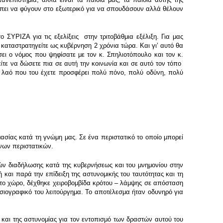
ρέπει να φύγουν στο εξωτερικό για να σπουδάσουν αλλά θέλουν
 ΣΥΡΙΖΑ για τις εξελίξεις στην τριτοβάθμια εξέλιξη. Για μας
 καταστρατηγείτε ως κυβέρνηση 2 χρόνια τώρα. Και γιʼ αυτό θα
ει ο νόμος που ψηφίσατε με τον κ. Σπηλιοτόπουλο και τον κ.
ίτε να δώσετε πια σε αυτή την κοινωνία και σε αυτό τον τόπο
αν λαό που του έχετε προσφέρει πολύ πόνο, πολύ οδύνη, πολύ
ασίας κατά τη γνώμη μας. Σε ένα περιστατικό το οποίο μπορεί
νων περιστατικών.
ών διαδήλωσης κατά της κυβερνήσεως και του μνημονίου στην
και παρά την επίδειξη της αστυνομικής του ταυτότητας και τη
στο χώρο, δέχθηκε χειροβομβίδα κρότου – λάμψης σε απόσταση
οσιογραφικό του λειτούργημα. Το αποτέλεσμα ήταν οδυνηρό για
και της αστυνομίας για τον εντοπισμό των δραστών αυτού του