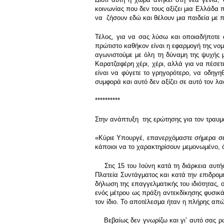
κοινωνίας που δεν τους αξίζει μια Ελλάδα
να ζήσουν εδώ και θέλουν μια παιδεία με πο
Τέλος, για να σας λύσω και οποιαδήποτε απ
πρώτιστο καθήκον είναι η εφαρμογή της νομ
αγωνιστούμε με όλη τη δύναμη της ψυχής μ
Καρατζαφέρη χέρι, χέρι, αλλά για να πέσετ
είναι να φύγετε το γρηγορότερο, να οδηγη
συμφορά και αυτό δεν αξίζει σε αυτό τον λα
**********
Στην ανάπτυξη της ερώτησης για τον τραυμ
«Κύριε Υπουργέ, επανερχόμαστε σήμερα σε έ
κάποιοι να το χαρακτηρίσουν μεμονωμένο, 
Στις 15 του Ιούνη κατά τη διάρκεια αυτή
Πλατεία Συντάγματος και κατά την επιδρομ
δήλωση της επαγγελματικής του ιδιότητας,
ενός μέτρου ως πράξη αντεκδίκησης φυσικά 
τον ίδιο. Το αποτέλεσμα ήταν η πλήρης απώλ
Βεβαίως δεν γνωρίζω και γιʼ αυτό σας ρωτ