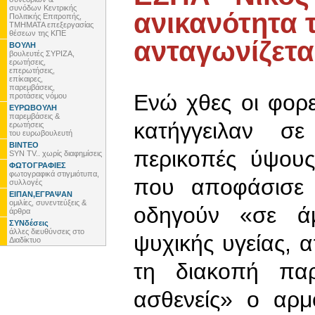
συνόδων Κεντρικής
ανικανότητα 
Πολιτικής Επιτροπής,
ΤΜΗΜΑΤΑ επεξεργασίας
θέσεων της ΚΠΕ
ανταγωνίζετα
ΒΟΥΛΗ
βουλευτές ΣΥΡΙΖΑ,
ερωτήσεις,
επερωτήσεις,
επίκαιρες,
παρεμβάσεις,
Ενώ χθες οι φορε
προτάσεις νόμου
ΕΥΡΩΒΟΥΛΗ
παρεμβάσεις &
κατήγγειλαν σ
ερωτήσεις
του ευρωβουλευτή
ΒΙΝΤΕΟ
περικοπές ύψους 
SYN TV.. χωρίς διαφημίσεις
ΦΩΤΟΓΡΑΦΙΕΣ
φωτογραφικά στιγμιότυπα,
που αποφάσισε 
συλλογές
ΕΙΠΑΝ,ΕΓΡΑΨΑΝ
ομιλίες, συνεντεύξεις &
οδηγούν «σε ά
άρθρα
ΣΥΝδέσεις
άλλες διευθύνσεις στο
ψυχικής υγείας, 
Διαδίκτυο
τη διακοπή πα
ασθενείς» ο αρμ