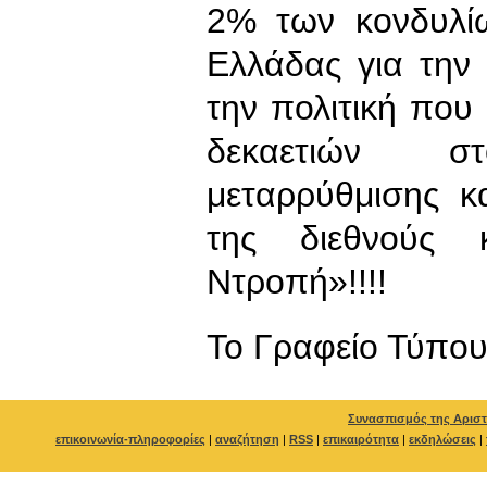
2% των κονδυλίω
Ελλάδας για την
την πολιτική που
δεκαετιών στο
μεταρρύθμισης κ
της διεθνούς κ
Ντροπή»!!!!
To Γραφείο Τύπο
Συνασπισμός της Αριστ
επικοινωνία-πληροφορίες
|
αναζήτηση
|
RSS
|
επικαιρότητα
|
εκδηλώσεις
|