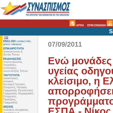
ΑΡΧΗ
ΕΠΙΚΟΙΝΩΝΙΑ
S
ENGLISH
contact info,
07/09/2011
press releases
ΕΠΙΚΑΙΡΟΤΗΤΑ
ανακοινώσεις &
δελτία Τύπου
Ενώ μονάδες
ΕΚΔΗΛΩΣΕΙΣ
συγκεντρώσεις,
περιοδείες,
υγείας οδηγο
συσκέψεις,
συνεντεύξεις Τύπου
ΤΑΥΤΟΤΗΤΑ
κλείσιμο, η Ε
καταστατικό,
ιστορικό,
Κεντρική Πολιτική
απορροφήσει 
Επιτροπή, Πολιτική
Γραμματεία, Εκτελεστική
Γραμματεία, Νομαρχιακές
Επιτροπές,
προγράμματος
Πρόεδρος,
Γραμματέας
ΘΕΣΕΙΣ
ΕΣΠΑ - Νίκος
πολιτικές αποφάσεις
συνεδρίων &