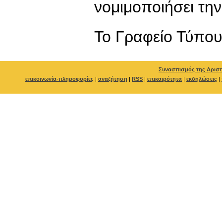
νομιμοποιήσει την
To Γραφείο Τύπο
Συνασπισμός της Αριστ
επικοινωνία-πληροφορίες
|
αναζήτηση
|
RSS
|
επικαιρότητα
|
εκδηλώσεις
|