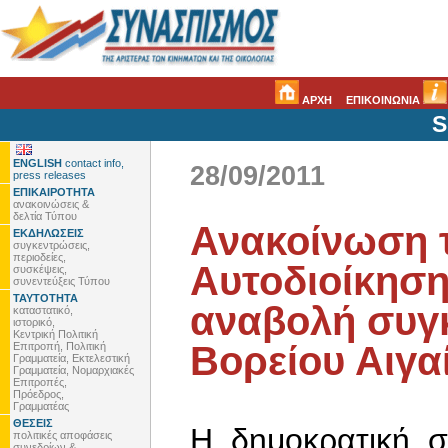
ΑΡΧΗ
ΕΠΙΚΟΙΝΩΝΙΑ
S
ENGLISH
contact info,
28/09/2011
press releases
ΕΠΙΚΑΙΡΟΤΗΤΑ
ανακοινώσεις &
δελτία Τύπου
Ανακοίνωση 
ΕΚΔΗΛΩΣΕΙΣ
συγκεντρώσεις,
περιοδείες,
Αυτοδιοίκηση
συσκέψεις,
συνεντεύξεις Τύπου
ΤΑΥΤΟΤΗΤΑ
αναβολή συγ
καταστατικό,
ιστορικό,
Κεντρική Πολιτική
Βορείου Αιγα
Επιτροπή, Πολιτική
Γραμματεία, Εκτελεστική
Γραμματεία, Νομαρχιακές
Επιτροπές,
Πρόεδρος,
Γραμματέας
ΘΕΣΕΙΣ
Η δημοκρατική σ
πολιτικές αποφάσεις
συνεδρίων &