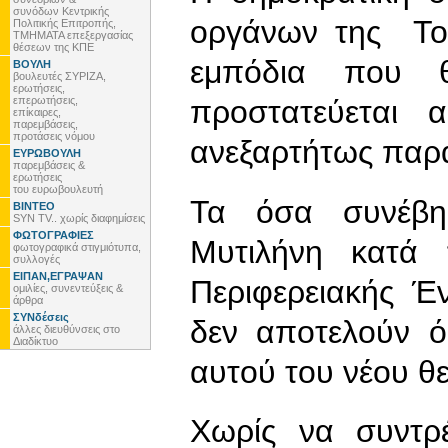
συνόδων Κεντρικής
οργάνων της Τοπ
Πολιτικής Επιτροπής,
ΤΜΗΜΑΤΑ επεξεργασίας
θέσεων της ΚΠΕ
εμπόδια που θ
ΒΟΥΛΗ
βουλευτές ΣΥΡΙΖΑ,
ερωτήσεις,
επερωτήσεις,
προστατεύεται 
επίκαιρες,
παρεμβάσεις,
προτάσεις νόμου
ανεξαρτήτως παρα
ΕΥΡΩΒΟΥΛΗ
παρεμβάσεις &
ερωτήσεις
του ευρωβουλευτή
Τα όσα συνέβη
ΒΙΝΤΕΟ
SYN TV.. χωρίς διαφημίσεις
ΦΩΤΟΓΡΑΦΙΕΣ
Μυτιλήνη κατά
φωτογραφικά στιγμιότυπα,
συλλογές
ΕΙΠΑΝ,ΕΓΡΑΨΑΝ
Περιφερειακής Έ
ομιλίες, συνεντεύξεις &
άρθρα
ΣΥΝδέσεις
δεν αποτελούν ό
άλλες διευθύνσεις στο
Διαδίκτυο
αυτού του νέου θ
Χωρίς να συντρ