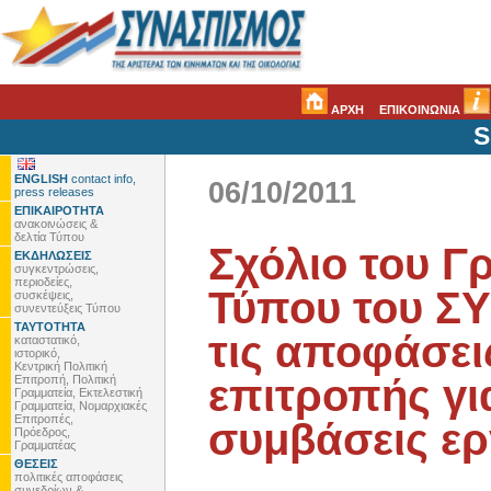
ΑΡΧΗ
ΕΠΙΚΟΙΝΩΝΙΑ
S
ENGLISH
contact info,
06/10/2011
press releases
ΕΠΙΚΑΙΡΟΤΗΤΑ
ανακοινώσεις &
δελτία Τύπου
Σχόλιο του Γ
ΕΚΔΗΛΩΣΕΙΣ
συγκεντρώσεις,
περιοδείες,
Τύπου του ΣΥ
συσκέψεις,
συνεντεύξεις Τύπου
ΤΑΥΤΟΤΗΤΑ
τις αποφάσει
καταστατικό,
ιστορικό,
Κεντρική Πολιτική
επιτροπής γι
Επιτροπή, Πολιτική
Γραμματεία, Εκτελεστική
Γραμματεία, Νομαρχιακές
Επιτροπές,
συμβάσεις ερ
Πρόεδρος,
Γραμματέας
ΘΕΣΕΙΣ
πολιτικές αποφάσεις
συνεδρίων &