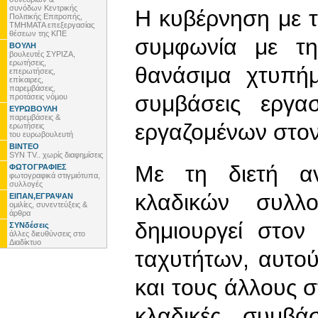
συνόδων Κεντρικής
Η κυβέρνηση με τ
Πολιτικής Επιτροπής,
ΤΜΗΜΑΤΑ επεξεργασίας
θέσεων της ΚΠΕ
συμφωνία με τη
ΒΟΥΛΗ
βουλευτές ΣΥΡΙΖΑ,
ερωτήσεις,
θανάσιμα χτυπήμ
επερωτήσεις,
επίκαιρες,
παρεμβάσεις,
συμβάσεις εργα
προτάσεις νόμου
ΕΥΡΩΒΟΥΛΗ
παρεμβάσεις &
εργαζομένων στον 
ερωτήσεις
του ευρωβουλευτή
ΒΙΝΤΕΟ
SYN TV.. χωρίς διαφημίσεις
Με τη διετή α
ΦΩΤΟΓΡΑΦΙΕΣ
φωτογραφικά στιγμιότυπα,
συλλογές
κλαδικών συλλ
ΕΙΠΑΝ,ΕΓΡΑΨΑΝ
ομιλίες, συνεντεύξεις &
άρθρα
δημιουργεί στον
ΣΥΝδέσεις
άλλες διευθύνσεις στο
Διαδίκτυο
ταχυτήτων, αυτού
και τους άλλους σ
κλαδικές συμβά