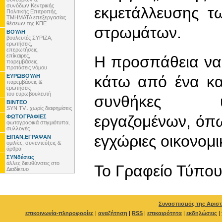
συνόδων Κεντρικής
εκμετάλλευσης τ
Πολιτικής Επιτροπής,
ΤΜΗΜΑΤΑ επεξεργασίας
θέσεων της ΚΠΕ
στρωμάτων.
ΒΟΥΛΗ
βουλευτές ΣΥΡΙΖΑ,
ερωτήσεις,
επερωτήσεις,
επίκαιρες,
Η προσπάθεια να
παρεμβάσεις,
προτάσεις νόμου
ΕΥΡΩΒΟΥΛΗ
κάτω από ένα κα
παρεμβάσεις &
ερωτήσεις
του ευρωβουλευτή
συνθήκες υ
ΒΙΝΤΕΟ
SYN TV.. χωρίς διαφημίσεις
εργαζομένων, όπω
ΦΩΤΟΓΡΑΦΙΕΣ
φωτογραφικά στιγμιότυπα,
συλλογές
εγχώριες οικονομι
ΕΙΠΑΝ,ΕΓΡΑΨΑΝ
ομιλίες, συνεντεύξεις &
άρθρα
ΣΥΝδέσεις
άλλες διευθύνσεις στο
To Γραφείο Τύπο
Διαδίκτυο
Συνασπισμός της Αριστ
επικοινωνία-πληροφορίες
|
αναζήτηση
|
RSS
|
επικαιρότητα
|
εκδηλώσεις
|