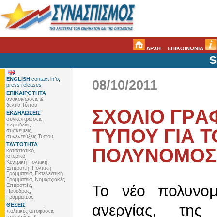
ΑΡΧΗ
ΕΠΙΚΟΙΝΩΝΙΑ
S
ENGLISH
contact info,
08/10/2011
press releases
ΕΠΙΚΑΙΡΟΤΗΤΑ
ανακοινώσεις &
δελτία Τύπου
ΣΧΟΛΙΟ ΓΡA
ΕΚΔΗΛΩΣΕΙΣ
συγκεντρώσεις,
περιοδείες,
ΤΥΠΟΥ ΓΙΑ Τ
συσκέψεις,
συνεντεύξεις Τύπου
ΤΑΥΤΟΤΗΤΑ
ΠΟΛΥΝΟΜΟΣ
καταστατικό,
ιστορικό,
Κεντρική Πολιτική
Επιτροπή, Πολιτική
Γραμματεία, Εκτελεστική
Γραμματεία, Νομαρχιακές
Επιτροπές,
Το νέο πολυνομ
Πρόεδρος,
Γραμματέας
ανεργίας, της
ΘΕΣΕΙΣ
πολιτικές αποφάσεις
συνεδρίων &