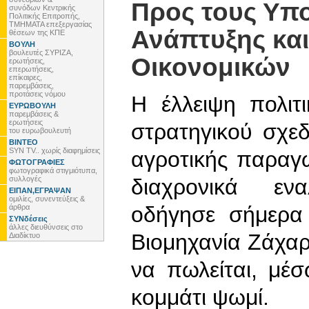
Προς τους Υπ
συνόδων Κεντρικής
Πολιτικής Επιτροπής,
ΤΜΗΜΑΤΑ επεξεργασίας
Ανάπτυξης και
θέσεων της ΚΠΕ
ΒΟΥΛΗ
βουλευτές ΣΥΡΙΖΑ,
Οικονομικών
ερωτήσεις,
επερωτήσεις,
επίκαιρες,
παρεμβάσεις,
προτάσεις νόμου
Η έλλειψη πολιτ
ΕΥΡΩΒΟΥΛΗ
παρεμβάσεις &
ερωτήσεις
στρατηγικού σχε
του ευρωβουλευτή
ΒΙΝΤΕΟ
SYN TV.. χωρίς διαφημίσεις
αγροτικής παραγ
ΦΩΤΟΓΡΑΦΙΕΣ
φωτογραφικά στιγμιότυπα,
συλλογές
διαχρονικά εν
ΕΙΠΑΝ,ΕΓΡΑΨΑΝ
ομιλίες, συνεντεύξεις &
οδήγησε σήμερα 
άρθρα
ΣΥΝδέσεις
άλλες διευθύνσεις στο
Βιομηχανία Ζάχα
Διαδίκτυο
να πωλείται, μέ
κομμάτι ψωμί.