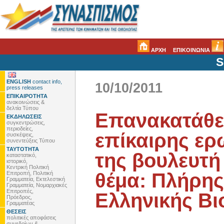
ΑΡΧΗ
ΕΠΙΚΟΙΝΩΝΙΑ
S
ENGLISH
contact info,
10/10/2011
press releases
ΕΠΙΚΑΙΡΟΤΗΤΑ
ανακοινώσεις &
δελτία Τύπου
Επανακατάθ
ΕΚΔΗΛΩΣΕΙΣ
συγκεντρώσεις,
περιοδείες,
επίκαιρης ε
συσκέψεις,
συνεντεύξεις Τύπου
ΤΑΥΤΟΤΗΤΑ
της βουλευτή
καταστατικό,
ιστορικό,
Κεντρική Πολιτική
θέμα: Πλήρης
Επιτροπή, Πολιτική
Γραμματεία, Εκτελεστική
Γραμματεία, Νομαρχιακές
Επιτροπές,
Ελληνικής Βι
Πρόεδρος,
Γραμματέας
ΘΕΣΕΙΣ
πολιτικές αποφάσεις
συνεδρίων &