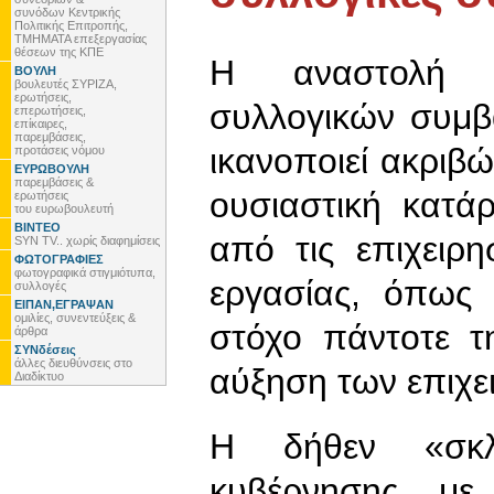
συνόδων Κεντρικής
Πολιτικής Επιτροπής,
ΤΜΗΜΑΤΑ επεξεργασίας
θέσεων της ΚΠΕ
Η αναστολή 
ΒΟΥΛΗ
βουλευτές ΣΥΡΙΖΑ,
ερωτήσεις,
συλλογικών συμβ
επερωτήσεις,
επίκαιρες,
παρεμβάσεις,
ικανοποιεί ακριβώ
προτάσεις νόμου
ΕΥΡΩΒΟΥΛΗ
παρεμβάσεις &
ουσιαστική κατά
ερωτήσεις
του ευρωβουλευτή
ΒΙΝΤΕΟ
από τις επιχειρη
SYN TV.. χωρίς διαφημίσεις
ΦΩΤΟΓΡΑΦΙΕΣ
φωτογραφικά στιγμιότυπα,
εργασίας, όπως 
συλλογές
ΕΙΠΑΝ,ΕΓΡΑΨΑΝ
ομιλίες, συνεντεύξεις &
στόχο πάντοτε τ
άρθρα
ΣΥΝδέσεις
άλλες διευθύνσεις στο
αύξηση των επιχε
Διαδίκτυο
Η δήθεν «σκλ
κυβέρνησης με