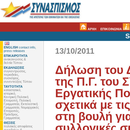
ΑΡΧΗ
ΕΠΙΚΟΙΝΩΝΙΑ
S
ENGLISH
contact info,
13/10/2011
press releases
ΕΠΙΚΑΙΡΟΤΗΤΑ
ανακοινώσεις &
δελτία Τύπου
Δήλωση του Δ
ΕΚΔΗΛΩΣΕΙΣ
συγκεντρώσεις,
περιοδείες,
της Π.Γ. του
συσκέψεις,
συνεντεύξεις Τύπου
ΤΑΥΤΟΤΗΤΑ
Εργατικής Πο
καταστατικό,
ιστορικό,
Κεντρική Πολιτική
σχετικά με τι
Επιτροπή, Πολιτική
Γραμματεία, Εκτελεστική
Γραμματεία, Νομαρχιακές
Επιτροπές,
στη βουλή για
Πρόεδρος,
Γραμματέας
ΘΕΣΕΙΣ
συλλογικές σ
πολιτικές αποφάσεις
συνεδρίων &