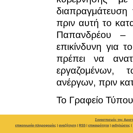
διαπραγμάτευση 
πριν αυτή το κατ
Παπανδρέου – Β
επικίνδυνη για τ
πρέπει να ανα
εργαζομένων, 
ανέργων, πριν κα
To Γραφείο Τύπο
Συνασπισμός της Αριστ
επικοινωνία-πληροφορίες
|
αναζήτηση
|
RSS
|
επικαιρότητα
|
εκδηλώσεις
|