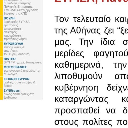
συνόδων Κεντρικής
Πολιτικής Επιτροπής,
ΤΜΗΜΑΤΑ επεξεργασίας
θέσεων της ΚΠΕ
Τον τελευταίο κα
ΒΟΥΛΗ
βουλευτές ΣΥΡΙΖΑ,
ερωτήσεις,
της Αθήνας ζει “ξ
επερωτήσεις,
επίκαιρες,
παρεμβάσεις,
μας. Την ίδια σ
προτάσεις νόμου
ΕΥΡΩΒΟΥΛΗ
παρεμβάσεις &
μερίδες φαγητ
ερωτήσεις
του ευρωβουλευτή
ΒΙΝΤΕΟ
καθημερινά, τη
SYN TV.. χωρίς διαφημίσεις
ΦΩΤΟΓΡΑΦΙΕΣ
φωτογραφικά στιγμιότυπα,
λιποθυμούν απ
συλλογές
ΕΙΠΑΝ,ΕΓΡΑΨΑΝ
ομιλίες, συνεντεύξεις &
κυβέρνηση δείχ
άρθρα
ΣΥΝδέσεις
άλλες διευθύνσεις στο
καταργώντας 
Διαδίκτυο
προσπαθεί να δ
στους πολίτες π