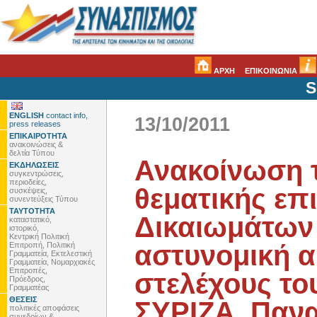
ΑΡΧΗ
ΕΠΙΚΟΙΝΩΝΙΑ
S
ENGLISH
contact info,
13/10/2011
press releases
ΕΠΙΚΑΙΡΟΤΗΤΑ
ανακοινώσεις &
δελτία Τύπου
Ανακοίνωση 
ΕΚΔΗΛΩΣΕΙΣ
συγκεντρώσεις,
περιοδείες,
θεματικής επ
συσκέψεις,
συνεντεύξεις Τύπου
ΤΑΥΤΟΤΗΤΑ
Δικαιωμάτων 
καταστατικό,
ιστορικό,
Κεντρική Πολιτική
αστυνομική α
Επιτροπή, Πολιτική
Γραμματεία, Εκτελεστική
Γραμματεία, Νομαρχιακές
Επιτροπές,
στελέχους το
Πρόεδρος,
Γραμματέας
ΘΕΣΕΙΣ
ΣΥΡΙΖΑ, Παν
πολιτικές αποφάσεις
συνεδρίων &