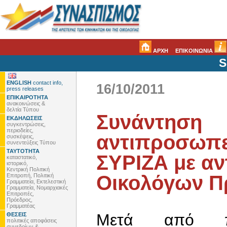
ΑΡΧΗ
ΕΠΙΚΟΙΝΩΝΙΑ
S
ENGLISH
contact info,
16/10/2011
press releases
ΕΠΙΚΑΙΡΟΤΗΤΑ
ανακοινώσεις &
δελτία Τύπου
Συνάντηση
ΕΚΔΗΛΩΣΕΙΣ
συγκεντρώσεις,
περιοδείες,
αντιπροσωπε
συσκέψεις,
συνεντεύξεις Τύπου
ΤΑΥΤΟΤΗΤΑ
ΣΥΡΙΖΑ με α
καταστατικό,
ιστορικό,
Κεντρική Πολιτική
Οικολόγων Π
Επιτροπή, Πολιτική
Γραμματεία, Εκτελεστική
Γραμματεία, Νομαρχιακές
Επιτροπές,
Πρόεδρος,
Γραμματέας
Μετά από π
ΘΕΣΕΙΣ
πολιτικές αποφάσεις
συνεδρίων &