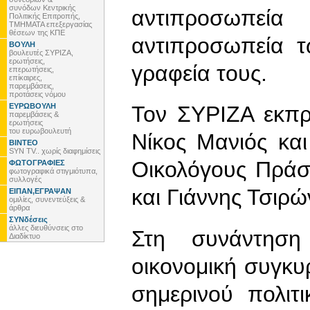
συνόδων Κεντρικής
αντιπροσωπε
Πολιτικής Επιτροπής,
ΤΜΗΜΑΤΑ επεξεργασίας
θέσεων της ΚΠΕ
αντιπροσωπεία 
ΒΟΥΛΗ
βουλευτές ΣΥΡΙΖΑ,
ερωτήσεις,
γραφεία τους.
επερωτήσεις,
επίκαιρες,
παρεμβάσεις,
προτάσεις νόμου
ΕΥΡΩΒΟΥΛΗ
Τον ΣΥΡΙΖΑ εκπρ
παρεμβάσεις &
ερωτήσεις
του ευρωβουλευτή
Νίκος Μανιός κα
ΒΙΝΤΕΟ
SYN TV.. χωρίς διαφημίσεις
Οικολόγους Πράσ
ΦΩΤΟΓΡΑΦΙΕΣ
φωτογραφικά στιγμιότυπα,
συλλογές
και Γιάννης Τσιρώ
ΕΙΠΑΝ,ΕΓΡΑΨΑΝ
ομιλίες, συνεντεύξεις &
άρθρα
ΣΥΝδέσεις
άλλες διευθύνσεις στο
Στη συνάντηση
Διαδίκτυο
οικονομική συγκυρ
σημερινού πολιτ