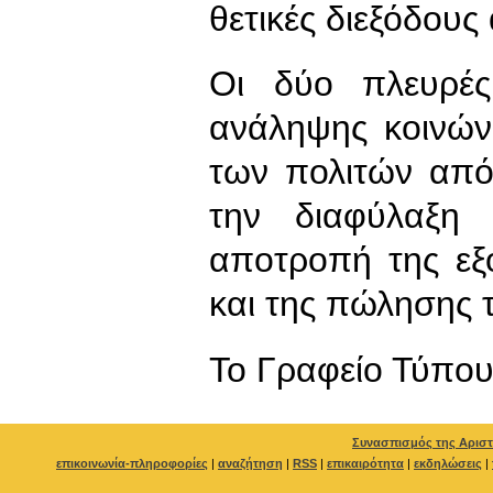
θετικές διεξόδους
Οι δύο πλευρές
ανάληψης κοινών
των πολιτών από 
την διαφύλαξη
αποτροπή της εξ
και της πώλησης 
To Γραφείο Τύπο
Συνασπισμός της Αριστ
επικοινωνία-πληροφορίες
|
αναζήτηση
|
RSS
|
επικαιρότητα
|
εκδηλώσεις
|