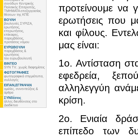
συνόδων Κεντρικής
προτείνουμε να γί
Πολιτικής Επιτροπής,
ΤΜΗΜΑΤΑ επεξεργασίας
θέσεων της ΚΠΕ
ερωτήσεις που μ
ΒΟΥΛΗ
βουλευτές ΣΥΡΙΖΑ,
ερωτήσεις,
και φίλους. Εντ
επερωτήσεις,
επίκαιρες,
παρεμβάσεις,
μας είναι:
προτάσεις νόμου
ΕΥΡΩΒΟΥΛΗ
παρεμβάσεις &
ερωτήσεις
του ευρωβουλευτή
1ο. Αντίσταση στ
ΒΙΝΤΕΟ
SYN TV.. χωρίς διαφημίσεις
εφεδρεία, ξεπο
ΦΩΤΟΓΡΑΦΙΕΣ
φωτογραφικά στιγμιότυπα,
συλλογές
αλληλεγγύη ανάμ
ΕΙΠΑΝ,ΕΓΡΑΨΑΝ
ομιλίες, συνεντεύξεις &
άρθρα
κρίση.
ΣΥΝδέσεις
άλλες διευθύνσεις στο
Διαδίκτυο
2ο. Ενιαία δράσ
επίπεδο των δυ