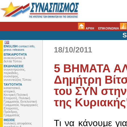
ΑΡΧΗ
ΕΠΙΚΟΙΝΩΝΙΑ
S
ENGLISH
contact info,
18/10/2011
press releases
ΕΠΙΚΑΙΡΟΤΗΤΑ
ανακοινώσεις &
δελτία Τύπου
5 ΒΗΜΑΤΑ ΑΛ
ΕΚΔΗΛΩΣΕΙΣ
συγκεντρώσεις,
περιοδείες,
Δημήτρη Βίτσ
συσκέψεις,
συνεντεύξεις Τύπου
ΤΑΥΤΟΤΗΤΑ
του ΣΥΝ στην
καταστατικό,
ιστορικό,
Κεντρική Πολιτική
της Κυριακής
Επιτροπή, Πολιτική
Γραμματεία, Εκτελεστική
Γραμματεία, Νομαρχιακές
Επιτροπές,
Πρόεδρος,
Γραμματέας
Τι να κάνουμε γι
ΘΕΣΕΙΣ
πολιτικές αποφάσεις
συνεδρίων &