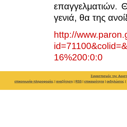
επαγγελματιών. 
γενιά, θα της ανοί
http://www.paron.
id=71100&colid=&
16%200:0:0
Συνασπισμός της Αριστ
επικοινωνία-πληροφορίες
|
αναζήτηση
|
RSS
|
επικαιρότητα
|
εκδηλώσεις
|