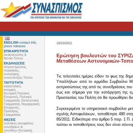
ENGLISH
contact info,
18/10/2011
press releases
ΕΠΙΚΑΙΡΟΤΗΤΑ
ανακοινώσεις &
Ερώτηση βουλευτών του ΣΥΡΙΖΑ
δελτία Τύπου
Μεταθέσεων Αστυνομικών-Τοποθ
ΕΚΔΗΛΩΣΕΙΣ
συγκεντρώσεις,
περιοδείες,
συσκέψεις,
Τις τελευταίες ημέρες είδαν το φως της 
συνεντεύξεις Τύπου
Υπαλλήλων από το αρμόδιο Συμβούλιο Με
ΤΑΥΤΟΤΗΤΑ
καταστατικό,
εκπροσώπους της από τις συνεδριάσεις του
ιστορικό,
έως και σήμερα για την κατάργηση της ε
Κεντρική Πολιτική
Επιτροπή, Πολιτική
Προστασίας του Πολίτη ότι θα προωθήσει δι
Γραμματεία, Εκτελεστική
Γραμματεία, Νομαρχιακές
Επιτροπές,
Συγκεκριμένα το υπηρεσιακό συμβούλιο μετ
Πρόεδρος,
σχολής Αστυφυλάκων, τοποθέτησε 490 στην
Γραμματέας
85/2011. Ειδικότερα στο άρθρο 5 παρ. 1 Π.
ΘΕΣΕΙΣ
πολιτικές αποφάσεις
τούτου οι τοποθετήσεις τους δεν είναι σύνν
συνεδρίων &
συνόδων Κεντρικής