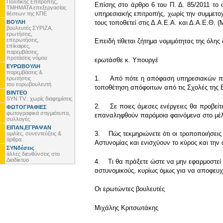
Πολιτικής Επιτροπής,
Επίσης στο άρθρο 6 του Π. Δ. 85/2011 το
ΤΜΗΜΑΤΑ επεξεργασίας
υπηρεσιακής επιτροπής, χωρίς την συμμετ
θέσεων της ΚΠΕ
ΒΟΥΛΗ
τους τοποθετεί στις Δ.Α.Ε.Α. και Δ.Α.Ε.Θ.
βουλευτές ΣΥΡΙΖΑ,
ερωτήσεις,
επερωτήσεις,
Επειδή τίθεται ζήτημα νομιμότητας της όλης
επίκαιρες,
παρεμβάσεις,
προτάσεις νόμου
ερωτάσθε κ. Υπουργέ
ΕΥΡΩΒΟΥΛΗ
παρεμβάσεις &
1. Από πότε η απόφαση υπηρεσιακών παρα
ερωτήσεις
του ευρωβουλευτή
τοποθέτηση απόφοιτων από τις Σχολές της
ΒΙΝΤΕΟ
SYN TV.. χωρίς διαφημίσεις
2. Σε ποιες άμεσες ενέργειες θα προβείτε
ΦΩΤΟΓΡΑΦΙΕΣ
φωτογραφικά στιγμιότυπα,
επαναληφθούν παρόμοια φαινόμενα στο μέ
συλλογές
ΕΙΠΑΝ,ΕΓΡΑΨΑΝ
3. Πώς τεκμηριώνετε ότι οι τροποποιήσεις
ομιλίες, συνεντεύξεις &
άρθρα
Αστυνομίας και ενισχύουν το κύρος και την 
ΣΥΝδέσεις
άλλες διευθύνσεις στο
Διαδίκτυο
4. Τι θα πράξετε ώστε να μην εφαρμοστεί η
αστυνομικούς, κυρίως όμως για να αποφευχθ
Οι ερωτώντες βουλευτές
Μιχάλης Κριτσωτάκης