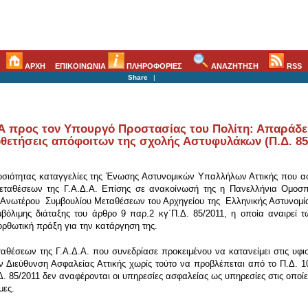
ΑΡΧΗ
ΕΠΙΚΟΙΝΩΝΙΑ
ΠΛΗΡΟΦΟΡΙΕΣ
ΑΝΑΖΗΤΗΣΗ
RSS
Share
|
 προς τον Υπουργό Προστασίας του Πολίτη: Απαράδεκ
ετήσεις απόφοιτων της σχολής Αστυφυλάκων (Π.Δ. 85
δημοσιότητας καταγγελίες της Ένωσης Αστυνομικών Υπαλλήλων Αττικής πο
ταθέσεων της Γ.Α.Δ.Α. Επίσης σε ανακοίνωσή της η Πανελλήνια Ομοσπ
 Ανωτέρου Συμβουλίου Μεταθέσεων του Αρχηγείου της Ελληνικής Αστυνομία
μβόλιμης διάταξης του άρθρο 9 παρ.2 κγ΄Π.Δ. 85/2011, η οποία αναιρεί
ορθωτική πράξη για την κατάργηση της.
αθέσεων της Γ.Α.Δ.Α. που συνεδρίασε προκειμένου να κατανείμει στις υφισ
 Διεύθυνση Ασφαλείας Αττικής χωρίς τούτο να προβλέπεται από το Π.Δ. 10
 Δ. 85/2011 δεν αναφέρονται οι υπηρεσίες ασφαλείας ως υπηρεσίες στις οποί
ομες.