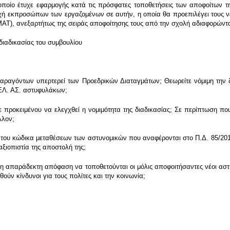
 οποίο έτυχε εφαρμογής κατά τις πρόσφατες τοποθετήσεις των αποφοίτων
οχή εκπροσώπων των εργαζομένων σε αυτήν, η οποία θα προεπιλέγει τους 
 (ΜΑΤ), ανεξαρτήτως της σειράς αποφοίτησης τους από την σχολή αδιαφορώντ
 διαδικασίας του συμβουλίου
γόντων υπερτερεί των Προεδρικών Διαταγμάτων; Θεωρείτε νόμιμη την δι
 ΕΛ. ΑΣ. αστυφυλάκων;
 προκειμένου να ελεγχθεί η νομιμότητα της διαδικασίας; Σε περίπτωση που
λλον;
 του κώδικα μεταθέσεων των αστυνομικών που αναφέρονται στο Π.Δ. 85/20
αξιοπιστία της αποστολή της;
 απαράδεκτη απόφαση να τοποθετούνται οι μόλις αποφοιτήσαντες νέοι αστυνο
ούν κίνδυνοι για τους πολίτες και την κοινωνία;