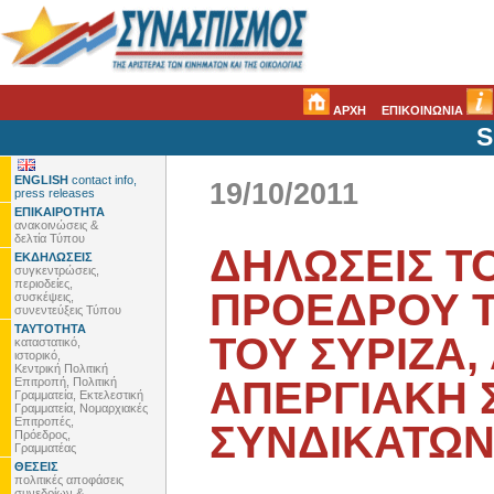
ΑΡΧΗ
ΕΠΙΚΟΙΝΩΝΙΑ
S
ENGLISH
contact info,
19/10/2011
press releases
ΕΠΙΚΑΙΡΟΤΗΤΑ
ανακοινώσεις &
δελτία Τύπου
ΔΗΛΩΣΕΙΣ Τ
ΕΚΔΗΛΩΣΕΙΣ
συγκεντρώσεις,
περιοδείες,
ΠΡΟΕΔΡΟΥ Τ
συσκέψεις,
συνεντεύξεις Τύπου
ΤΑΥΤΟΤΗΤΑ
ΤΟΥ ΣΥΡΙΖΑ,
καταστατικό,
ιστορικό,
Κεντρική Πολιτική
ΑΠΕΡΓΙΑΚΗ 
Επιτροπή, Πολιτική
Γραμματεία, Εκτελεστική
Γραμματεία, Νομαρχιακές
Επιτροπές,
ΣΥΝΔΙΚΑΤΩ
Πρόεδρος,
Γραμματέας
ΘΕΣΕΙΣ
πολιτικές αποφάσεις
συνεδρίων &