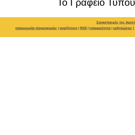
To Γραφείο Τύπο
Συνασπισμός της Αριστ
επικοινωνία-πληροφορίες
|
αναζήτηση
|
RSS
|
επικαιρότητα
|
εκδηλώσεις
|