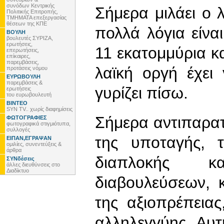
συνόδων Κεντρικής
Σήμερα μιλάει ο λ
Πολιτικής Επιτροπής,
ΤΜΗΜΑΤΑ επεξεργασίας
θέσεων της ΚΠΕ
πολλά λόγια είναι
ΒΟΥΛΗ
βουλευτές ΣΥΡΙΖΑ,
ερωτήσεις,
11 εκατομμύρια κα
επερωτήσεις,
επίκαιρες,
παρεμβάσεις,
λαϊκή οργή έχει
προτάσεις νόμου
ΕΥΡΩΒΟΥΛΗ
παρεμβάσεις &
γυρίζει πίσω.
ερωτήσεις
του ευρωβουλευτή
ΒΙΝΤΕΟ
SYN TV.. χωρίς διαφημίσεις
Σήμερα αντιπαρατ
ΦΩΤΟΓΡΑΦΙΕΣ
φωτογραφικά στιγμιότυπα,
συλλογές
της υποταγής, τ
ΕΙΠΑΝ,ΕΓΡΑΨΑΝ
ομιλίες, συνεντεύξεις &
άρθρα
διαπλοκής κ
ΣΥΝδέσεις
άλλες διευθύνσεις στο
Διαδίκτυο
διαβουλεύσεων, 
της αξιοπρέπειας
αλληλεγγύης. Αυ