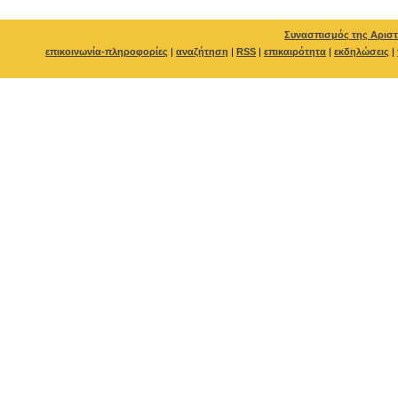
Συνασπισμός της Αριστ
επικοινωνία-πληροφορίες
|
αναζήτηση
|
RSS
|
επικαιρότητα
|
εκδηλώσεις
|