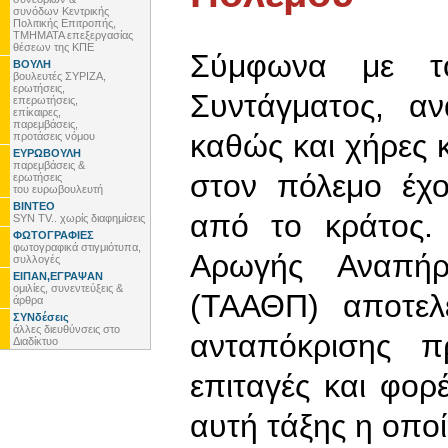
συνόδων Κεντρικής
Πολιτικής Επιτροπής,
ΤΜΗΜΑΤΑ επεξεργασίας
θέσεων της ΚΠΕ
Σύμφωνα με 
ΒΟΥΛΗ
βουλευτές ΣΥΡΙΖΑ,
ερωτήσεις,
Συντάγματος, α
επερωτήσεις,
επίκαιρες,
παρεμβάσεις,
καθώς και χήρες 
προτάσεις νόμου
ΕΥΡΩΒΟΥΛΗ
παρεμβάσεις &
στον πόλεμο έχο
ερωτήσεις
του ευρωβουλευτή
ΒΙΝΤΕΟ
από το κράτος.
SYN TV.. χωρίς διαφημίσεις
ΦΩΤΟΓΡΑΦΙΕΣ
φωτογραφικά στιγμιότυπα,
Αρωγής Αναπή
συλλογές
ΕΙΠΑΝ,ΕΓΡΑΨΑΝ
ομιλίες, συνεντεύξεις &
(ΤΑΑΘΠ) αποτελ
άρθρα
ΣΥΝδέσεις
άλλες διευθύνσεις στο
ανταπόκρισης π
Διαδίκτυο
επιταγές και φορ
αυτή τάξης η οποί