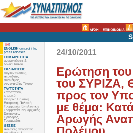
ΑΡΧΗ
ΕΠΙΚΟΙΝΩΝΙΑ
S
ENGLISH
contact info,
24/10/2011
press releases
ΕΠΙΚΑΙΡΟΤΗΤΑ
ανακοινώσεις &
δελτία Τύπου
Ερώτηση του
ΕΚΔΗΛΩΣΕΙΣ
συγκεντρώσεις,
περιοδείες,
του ΣΥΡΙΖΑ, 
συσκέψεις,
συνεντεύξεις Τύπου
ΤΑΥΤΟΤΗΤΑ
προς τον Υπ
καταστατικό,
ιστορικό,
Κεντρική Πολιτική
με θέμα: Κατ
Επιτροπή, Πολιτική
Γραμματεία, Εκτελεστική
Γραμματεία, Νομαρχιακές
Επιτροπές,
Αρωγής Αναπ
Πρόεδρος,
Γραμματέας
ΘΕΣΕΙΣ
Πολέμου
πολιτικές αποφάσεις
συνεδρίων &