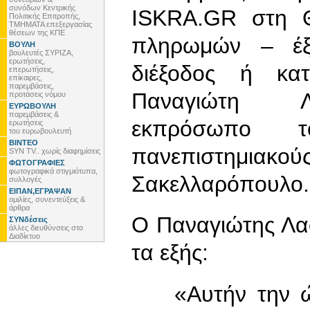
συνόδων Κεντρικής
ISKRA.GR στη Θ
Πολιτικής Επιτροπής,
ΤΜΗΜΑΤΑ επεξεργασίας
θέσεων της ΚΠΕ
πληρωμών – έξ
ΒΟΥΛΗ
βουλευτές ΣΥΡΙΖΑ,
ερωτήσεις,
διέξοδος ή κατ
επερωτήσεις,
επίκαιρες,
παρεμβάσεις,
Παναγιώτη Λα
προτάσεις νόμου
ΕΥΡΩΒΟΥΛΗ
παρεμβάσεις &
εκπρόσωπο 
ερωτήσεις
του ευρωβουλευτή
ΒΙΝΤΕΟ
πανεπιστημιακού
SYN TV.. χωρίς διαφημίσεις
ΦΩΤΟΓΡΑΦΙΕΣ
φωτογραφικά στιγμιότυπα,
Σακελλαρόπουλο.
συλλογές
ΕΙΠΑΝ,ΕΓΡΑΨΑΝ
ομιλίες, συνεντεύξεις &
άρθρα
Ο Παναγιώτης Λαφ
ΣΥΝδέσεις
άλλες διευθύνσεις στο
Διαδίκτυο
τα εξής:
«Αυτήν την ώρ