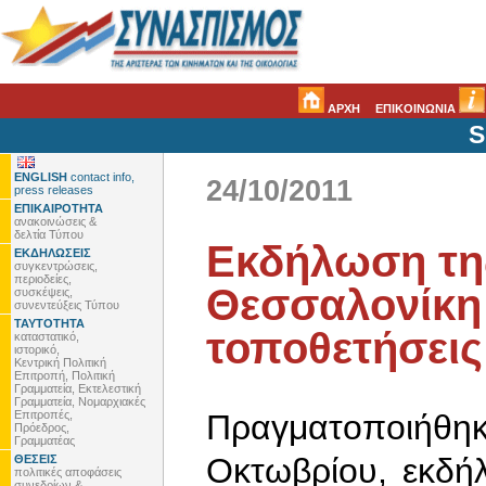
ΑΡΧΗ
ΕΠΙΚΟΙΝΩΝΙΑ
S
ENGLISH
contact info,
24/10/2011
press releases
ΕΠΙΚΑΙΡΟΤΗΤΑ
ανακοινώσεις &
δελτία Τύπου
Εκδήλωση τη
ΕΚΔΗΛΩΣΕΙΣ
συγκεντρώσεις,
περιοδείες,
Θεσσαλονίκη 
συσκέψεις,
συνεντεύξεις Τύπου
ΤΑΥΤΟΤΗΤΑ
τοποθετήσεις
καταστατικό,
ιστορικό,
Κεντρική Πολιτική
Επιτροπή, Πολιτική
Γραμματεία, Εκτελεστική
Γραμματεία, Νομαρχιακές
Επιτροπές,
Πραγματοποιή
Πρόεδρος,
Γραμματέας
Οκτωβρίου, εκδήλ
ΘΕΣΕΙΣ
πολιτικές αποφάσεις
συνεδρίων &