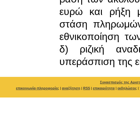
ευρώ και ρήξη 
στάση πληρωμών
εθνικοποίηση τω
δ) ριζική αναδ
υπεράσπιση της ε
Συνασπισμός της Αριστ
επικοινωνία-πληροφορίες
|
αναζήτηση
|
RSS
|
επικαιρότητα
|
εκδηλώσεις
|