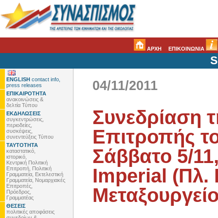
ΑΡΧΗ
ΕΠΙΚΟΙΝΩΝΙΑ
S
ENGLISH
contact info,
04/11/2011
press releases
ΕΠΙΚΑΙΡΟΤΗΤΑ
ανακοινώσεις &
δελτία Τύπου
Συνεδρίαση τ
ΕΚΔΗΛΩΣΕΙΣ
συγκεντρώσεις,
περιοδείες,
Επιτροπής τ
συσκέψεις,
συνεντεύξεις Τύπου
ΤΑΥΤΟΤΗΤΑ
Σάββατο 5/11
καταστατικό,
ιστορικό,
Κεντρική Πολιτική
Imperial (Πλ.
Επιτροπή, Πολιτική
Γραμματεία, Εκτελεστική
Γραμματεία, Νομαρχιακές
Επιτροπές,
Μεταξουργείο
Πρόεδρος,
Γραμματέας
ΘΕΣΕΙΣ
πολιτικές αποφάσεις
συνεδρίων &