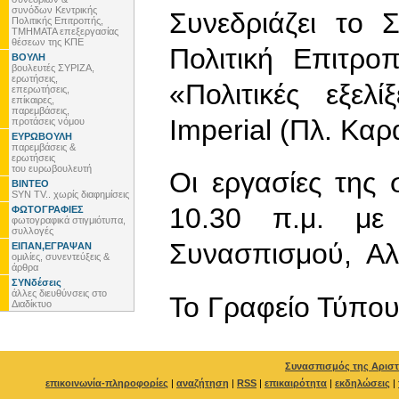
συνόδων Κεντρικής
Συνεδριάζει το 
Πολιτικής Επιτροπής,
ΤΜΗΜΑΤΑ επεξεργασίας
θέσεων της ΚΠΕ
Πολιτική Επιτρ
ΒΟΥΛΗ
βουλευτές ΣΥΡΙΖΑ,
ερωτήσεις,
«Πολιτικές εξελ
επερωτήσεις,
επίκαιρες,
παρεμβάσεις,
Imperial (Πλ. Καρ
προτάσεις νόμου
ΕΥΡΩΒΟΥΛΗ
παρεμβάσεις &
ερωτήσεις
του ευρωβουλευτή
Οι εργασίες της
ΒΙΝΤΕΟ
SYN TV.. χωρίς διαφημίσεις
10.30 π.μ. με
ΦΩΤΟΓΡΑΦΙΕΣ
φωτογραφικά στιγμιότυπα,
συλλογές
Συνασπισμού, Αλ
ΕΙΠΑΝ,ΕΓΡΑΨΑΝ
ομιλίες, συνεντεύξεις &
άρθρα
ΣΥΝδέσεις
άλλες διευθύνσεις στο
To Γραφείο Τύπο
Διαδίκτυο
Συνασπισμός της Αριστ
επικοινωνία-πληροφορίες
|
αναζήτηση
|
RSS
|
επικαιρότητα
|
εκδηλώσεις
|