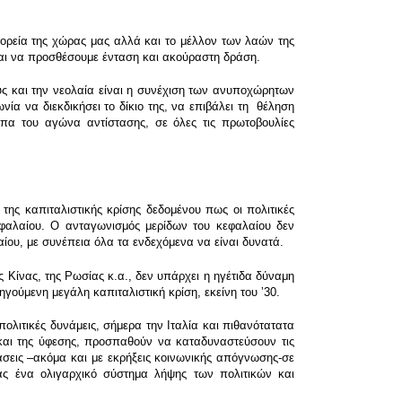
πορεία της χώρας μας αλλά και το μέλλον των λαών της
εται να προσθέσουμε ένταση και ακούραστη δράση.
υς και την νεολαία είναι η συνέχιση των ανυποχώρητων
νία να διεκδικήσει το δίκιο της, να επιβάλει τη θέληση
ωπα του αγώνα αντίστασης, σε όλες τις πρωτοβουλίες
της καπιταλιστικής κρίσης δεδομένου πως οι πολιτικές
φαλαίου. Ο ανταγωνισμός μερίδων του κεφαλαίου δεν
ου, με συνέπεια όλα τα ενδεχόμενα να είναι δυνατά.
Κίνας, της Ρωσίας κ.α., δεν υπάρχει η ηγέτιδα δύναμη
γούμενη μεγάλη καπιταλιστική κρίση, εκείνη του ʼ30.
πολιτικές δυνάμεις, σήμερα την Ιταλία και πιθανότατατα
ς και της ύφεσης, προσπαθούν να καταδυναστεύσουν τις
άσεις –ακόμα και με εκρήξεις κοινωνικής απόγνωσης-σε
ς ένα ολιγαρχικό σύστημα λήψης των πολιτικών και