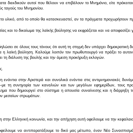
α διεκδικούν αυτοί που θέλουν να επιβάλουν το Μνημόνιο, είτε πρόκειται 
ύς ταγούς του Μνημονίου.
το υλικό, από το οποίο θα κατασκευαστεί, αν τα πράγματα προχωρήσουν πρ
ς και το δικαίωμα της λαϊκής βούλησης να εκφράζεται και να αποφασίζει για
δηλώσει σε όλους τους τόνους ότι αυτή τη στιγμή δεν υπάρχει δημοκρατική 
ερα η λαϊκή βούληση. Καλούμε λοιπόν τον πρωθυπουργό να πράξει το αυτον
ει τη διάλυση της βουλής και την άμεση προκήρυξη εκλογών.
ς.
ση ενάντια στην Αριστερά και συνολικά ενάντια στις αντιμνημονιακές δυνά
ή –με τη συνηγορία των καναλιών και των μεγάλων εφημερίδων, τους προ
λημα που δημιουργεί στο σύστημα η απουσία συναίνεσης και η διάρρηξη το
των μεσαίων στρωμάτων.
στην Ελληνική κοινωνία, και την απήχηση αυτή οφείλουμε να την κεφαλαιοπ
φείλουμε να αντιπαρατάξουμε το δικό μας μέτωπο, έναν Νέο Συνασπισμό