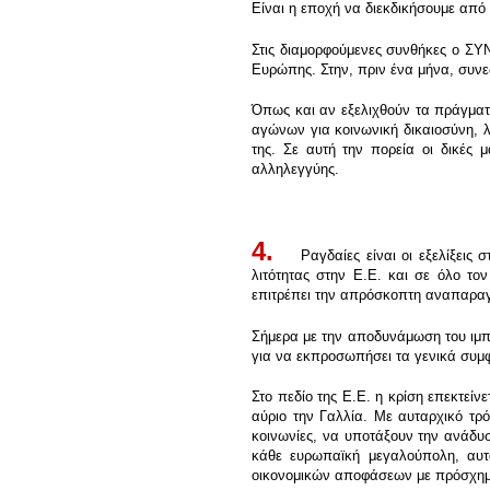
Είναι η εποχή να διεκδικήσουμε από 
Στις διαμορφούμενες συνθήκες ο ΣΥΝ
Ευρώπης. Στην, πριν ένα μήνα, συνε
Όπως και αν εξελιχθούν τα πράγματα
αγώνων για κοινωνική δικαιοσύνη, λα
της. Σε αυτή την πορεία οι δικές
αλληλεγγύης.
.
4.
Ραγδαίες είναι οι εξελίξεις σ
λιτότητας στην Ε.Ε. και σε όλο τ
επιτρέπει την απρόσκοπτη αναπαραγω
Σήμερα με την αποδυνάμωση του ιμπ
για να εκπροσωπήσει τα γενικά συμφέ
Στο πεδίο της Ε.Ε. η κρίση επεκτείν
αύριο την Γαλλία. Με αυταρχικό τρό
κοινωνίες, να υποτάξουν την ανάδυ
κάθε ευρωπαϊκή μεγαλούπολη, αυτ
οικονομικών αποφάσεων με πρόσχημ