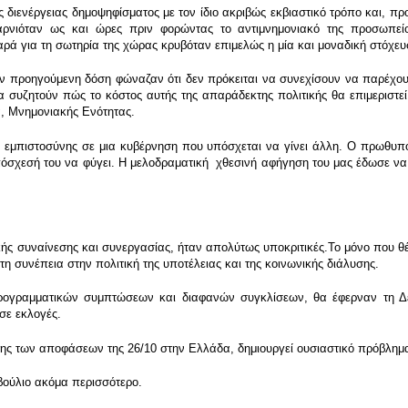
 διενέργειας δημοψηφίσματος με τον ίδιο ακριβώς εκβιαστικό τρόπο και, πρ
αρνιόταν ως και ώρες πριν φορώντας το αντιμνημονιακό της προσωπεί
αρά για τη σωτηρία της χώρας κρυβόταν επιμελώς η μία και μοναδική στόχευ
την προηγούμενη δόση φώναζαν ότι δεν πρόκειται να συνεχίσουν να παρέχου
α συζητούν πώς το κόστος αυτής της απαράδεκτης πολιτικής θα επιμεριστε
ια, Μνημονιακής Ενότητας.
ο εμπιστοσύνης σε μια κυβέρνηση που υπόσχεται να γίνει άλλη. Ο πρωθυπ
πόσχεσή του να φύγει. Η μελοδραματική χθεσινή αφήγηση του μας έδωσε να
ικής συναίνεσης και συνεργασίας, ήταν απολύτως υποκριτικές.Το μόνο που θ
η συνέπεια στην πολιτική της υποτέλειας και της κοινωνικής διάλυσης.
προγραμματικών συμπτώσεων και διαφανών συγκλίσεων, θα έφερναν τη Δε
σε εκλογές.
σης των αποφάσεων της 26/10 στην Ελλάδα, δημιουργεί ουσιαστικό πρόβλημ
οβούλιο ακόμα περισσότερο.