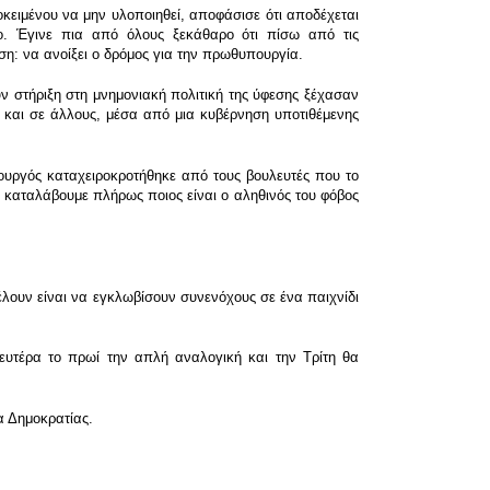
οκειμένου να μην υλοποιηθεί, αποφάσισε ότι αποδέχεται
ο. Έγινε πια από όλους ξεκάθαρο ότι πίσω από τις
ση: να ανοίξει ο δρόμος για την πρωθυπουργία.
ν στήριξη στη μνημονιακή πολιτική της ύφεσης ξέχασαν
ί και σε άλλους, μέσα από μια κυβέρνηση υποτιθέμενης
ουργός καταχειροκροτήθηκε από τους βουλευτές που το
 καταλάβουμε πλήρως ποιος είναι ο αληθινός του φόβος
έλουν είναι να εγκλωβίσουν συνενόχους σε ένα παιχνίδι
υτέρα το πρωί την απλή αναλογική και την Τρίτη θα
α Δημοκρατίας.