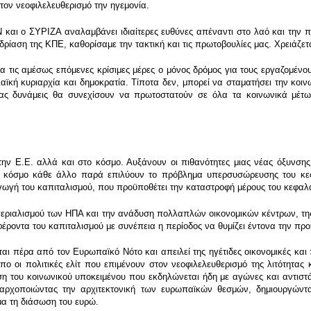
τον νεοφιλελευθερισμό την ηγεμονία.
 και ο ΣΥΡΙΖΑ αναλαμβάνει ιδιαίτερες ευθύνες απέναντι στο λαό και την 
δρίαση της ΚΠΕ, καθορίσαμε την τακτική και τις πρωτοβουλίες μας. Χρειάζ
 τις αμέσως επόμενες κρίσιμες μέρες ο μόνος δρόμος για τους εργαζομένο
ϊκή κυριαρχία και δημοκρατία. Τίποτα δεν, μπορεί να σταματήσει την κοινω
 μας δυνάμεις θα συνεχίσουν να πρωτοστατούν σε όλα τα κοινωνικά μέτ
την Ε.Ε. αλλά και στο κόσμο. Αυξάνουν οι πιθανότητες μιας νέας όξυνσης 
ον κόσμο κάθε άλλο παρά επιλύουν το πρόβλημα υπερσυσώρευσης του κε
γή του καπιταλισμού, που προϋποθέτει την καταστροφή μέρους του κεφαλαί
εριαλισμού των ΗΠΑ και την ανάδυση πολλαπλών οικονομικών κέντρων, της 
ροντα του καπιταλισμού με συνέπεια η περίοδος να θυμίζει έντονα την προη
εται πέρα από τον Ευρωπαϊκό Νότο και απειλεί της ηγέτιδες οικονομικές και 
πο οι πολιτικές ελίτ που επιμένουν στον νεοφιλελευθερισμό της λιτότητα
ση του κοινωνικού υποκειμένου που εκδηλώνεται ήδη με αγώνες και αντιστ
αρχοποιώντας την αρχιτεκτονική των ευρωπαϊκών θεσμών, δημιουργώντα
α τη διάσωση του ευρώ.