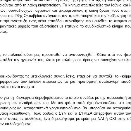
ούνται από τη λαϊκή κινητοποίηση. Το κίνημα στις πλατείες τον Ιούνιο και Ι
ων, συνταξιούχων, αγροτών και μικρομεσαίων, η κοινή δράση τους στις π
ρκεια της 28ης Οκτωβρίου ανάγκασε τον πρωθυπουργό και την κυβέρνηση σ
με την ανάπτυξη ενός νέου επιπέδου συνειδησης που συνδέει το ατομικό σ
, μαχητικές μορφές που αξιοποίησε με επιτυχία το συνδικαλιστικό κίνημα π
σίας.
 πολιτικό σύστημα, προσπαθεί να ανασυνταχθεί.. Κάτω από τον ψευδώ
νατάξει την ηγεμονία του, ώστε με καλύτερους όρους να συνεχίσει να υλο
εικονίζοντας τις μετεκλογικές συναινέσεις, επιχειρεί να συντάξει το «κό
μφερόντων των λαϊκών στρωμάτων με μια πρωτοφανή αναδιανομή εισοδ
ενάρια είναι ανοιχτά.
 για τη διενέργεια δημοψηφίσματος το οποίο συνέδεε με την παρουσία ή όχ
τέρωση των αντιδράσεών του. Με τον τρόπο αυτό, όχι μόνο ευτέλισε μια κ
 εγκαίρως και αποφασιστικά χρησιμοποιούμενο, θα μπορούσε να αποκρούσει 
υτική κατεύθυνση. Πολύ ορθώς ο ΣΥΝ και ο ΣΥΡΙΖΑ απέρριψαν αυτόν τον 
και σʼ αυτές τις συνθήκες, ένα δημοψήφισμα με ερώτημα ΝΑΙ ή ΟΧΙ στην 
ταν καλοδεχούμενο.