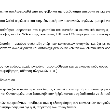
πει να απελευθερωθεί από τον φόβο και την αβεβαιότητα απέναντι σε μια εν
ατα λαϊκά στρώματα και στην δυναμική των κοινωνικών αγώνων, μπορεί να 
υαίσθητες ισορροπίες στο ευρωπαϊκό και παγκόσμιο οικονομικό σύστημα, 
σκεψης του ΣΥΡΙΖΑ και της τελευταίας ΚΠΕ του ΣΥΝ παρέχουν ένα ολοκλη
πτυξη – αειφόρο ανάπτυξη υπέρ των κοινωνικών αναγκών και όχι με όρου
περάσπιση αλληλέγγυων και αυτοδιαχειριζόμενων κοινωνικών οικονομικών δρ
ς του χρέους, χωρίς μνημόνια, μεσοπρόθεσμα και αντικοινωνικούς όρους,
 αμφισβήτηση, αθέτηση πληρωμών κ .α.).
δανεισμού.
υ τραπεζικού τομέα προς όφελος της κοινωνίας και την άμεση επαναφορά στ
 και Οργανισμών, που ξεπουλήθηκαν ή βρίσκονται στη διαδικασία να ξεπου
κών συμφερόντων, τονίζουμε πως η εξυπηρέτηση των κοινωνικών αναγκών (μ
ακυβέρνησης και όχι η εξυπηρέτηση των τοκογλύφων.