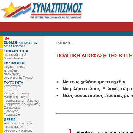
ENGLISH
contact info,
05/11/2011
press releases
ΕΠΙΚΑΙΡΟΤΗΤΑ
ανακοινώσεις &
ΠΟΛΙΤΙΚΗ ΑΠΟΦΑΣΗ ΤΗΣ Κ.Π.Ε. 
δελτία Τύπου
ΕΚΔΗΛΩΣΕΙΣ
συγκεντρώσεις,
περιοδείες,
.
συσκέψεις,
συνεντεύξεις Τύπου
• Να τους χαλάσουμε τα σχέδια
ΤΑΥΤΟΤΗΤΑ
καταστατικό,
• Να μιλήσει ο λαός. Εκλογές τώρα
ιστορικό,
Κεντρική Πολιτική
• Νέος συνασπισμός εξουσίας με πυ
Επιτροπή, Πολιτική
Γραμματεία, Εκτελεστική
Γραμματεία, Νομαρχιακές
.
Επιτροπές,
Πρόεδρος,
Γραμματέας
ΘΕΣΕΙΣ
.
πολιτικές αποφάσεις
συνεδρίων &
1.
συνόδων Κεντρικής
Η κυβέρνηση και το πολιτικό σ