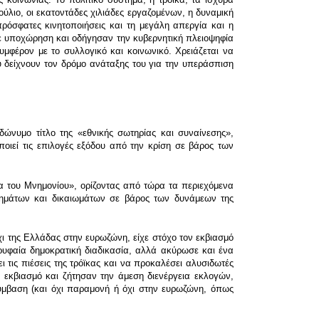
ούλιο, οι εκατοντάδες χιλιάδες εργαζομένων, η δυναμική
ρόσφατες κινητοποιήσεις και τη μεγάλη απεργία και η
ε υποχώρηση και οδήγησαν την κυβερνητική πλειοψηφία
υμφέρον με το συλλογικό και κοινωνικό. Χρειάζεται να
ου δείχνουν τον δρόμο ανάταξης του για την υπεράσπιση
νυμο τίτλο της «εθνικής σωτηρίας και συναίνεσης»,
ποιεί τις επιλογές εξόδου από την κρίση σε βάρος των
μμα του Μνημονίου», ορίζοντας από τώρα τα περιεχόμενα
ημάτων και δικαιωμάτων σε βάρος των δυνάμεων της
ι της Ελλάδας στην ευρωζώνη, είχε στόχο τον εκβιασμό
ορυφαία δημοκρατική διαδικασία, αλλά ακύρωσε και ένα
τις πιέσεις της τρόϊκας και να προκαλέσει αλυσιδωτές
εκβιασμό και ζήτησαν την άμεση διενέργεια εκλογών,
σύμβαση (και όχι παραμονή ή όχι στην ευρωζώνη, όπως