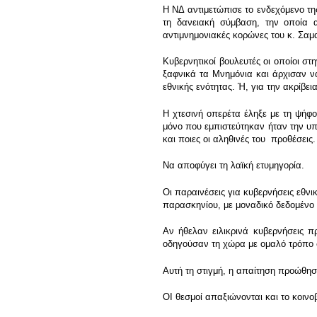
Η ΝΔ αντιμετώπισε το ενδεχόμενο της
τη δανειακή σύμβαση, την οποία 
αντιμνημονιακές κορώνες του κ. Σαμ
Κυβερνητικοί βουλευτές οι οποίοι σ
ξαφνικά τα Μνημόνια και άρχισαν ν
εθνικής ενότητας. Ή, για την ακρίβε
Η χτεσινή οπερέτα έληξε με τη ψήφ
μόνο που εμπιστεύτηκαν ήταν την υ
και ποιες οι αληθινές του προθέσεις.
Να αποφύγει τη λαϊκή ετυμηγορία.
Οι παραινέσεις για κυβερνήσεις εθν
παρασκηνίου, με μοναδικό δεδομένο τ
Αν ήθελαν ειλικρινά κυβερνήσεις 
οδηγούσαν τη χώρα με ομαλό τρόπο 
Αυτή τη στιγμή, η απαίτηση προώθη
ΟΙ θεσμοί απαξιώνονται και το κοιν