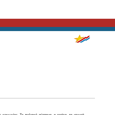
κοινωνίας. Το πολιτικό σύστημα, η τροϊκα, τα ισχυρά