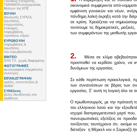
Πολιτικής Επιτροπής,
ΤΜΗΜΑΤΑ επεξεργασίας
οικονομικά συμφέροντα από-νομιμοποι
θέσεων της ΚΠΕ
εμφάνιση γυναικών και νέων, ανέργ
ΒΟΥΛΗ
πάνδημη λαϊκή έκρηξη κατά την διά
βουλευτές ΣΥΡΙΖΑ,
ερωτήσεις,
σε κρίση. Χρειάζεται να σημειώσου
επερωτήσεις,
τονίσουμε τις δημοκρατικές, μαζικές
επίκαιρες,
παρεμβάσεις,
των συμφερόντων της μισθωτής εργα
προτάσεις νόμου
ΕΥΡΩΒΟΥΛΗ
.
παρεμβάσεις &
ερωτήσεις
του ευρωβουλευτή
2.
Μέσα σε κλίμα αβεβαιότητας το
ΒΙΝΤΕΟ
SYN TV.. χωρίς διαφημίσεις
προσπαθεί να κερδίσει χρόνο, να α
ΦΩΤΟΓΡΑΦΙΕΣ
δυνάμεων της εργασίας.
φωτογραφικά στιγμιότυπα,
συλλογές
ΕΙΠΑΝ,ΕΓΡΑΨΑΝ
Σε κάθε περίπτωση προεκλογικά, προ
ομιλίες, συνεντεύξεις &
των συναινέσεων σε βάρος των συ
άρθρα
εργασίας. Σʼ αυτή τη λογική όλα τα σ
ΣΥΝδέσεις
άλλες διευθύνσεις στο
Διαδίκτυο
Ο πρωθυπουργός, με την πρότασή του
του ελληνικού λαού και την εξουδε
ισχυρό διαπραγματευτικό χαρτί που,
πανευρωπαϊκές εξελίξεις σε προοδε
τονίζοντας ταυτόχρονα ότι, ακόμα 
διέταξαν η Μέρκελ και ο Σαρκοζί) ή