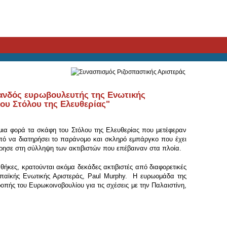
ανδός ευρωβουλευτής της Ενωτικής
του Στόλου της Ελευθερίας"
 μια φορά τα σκάφη του Στόλου της Ελευθερίας που μετέφεραν
οπό να διατηρήσει το παράνομο και σκληρό εμπάργκο που έχει
ώρησε στη σύλληψη των ακτιβιστών που επέβαιναν στα πλοία.
κες, κρατούνται ακόμα δεκάδες ακτιβιστές από διαφορετικές
ωπαϊκής Ενωτικής Αριστεράς, Paul Murphy. Η ευρωομάδα της
οπής του Ευρωκοινοβουλίου για τις σχέσεις με την Παλαιστίνη,