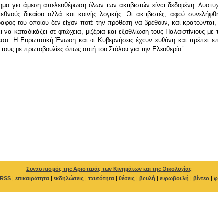
μα για άμεση απελευθέρωση όλων των ακτιβιστών είναι δεδομένη. Δυστυχώς
εθνούς δικαίου αλλά και κοινής λογικής. Οι ακτιβιστές, αφού συνελήφθ
αφος του οποίου δεν είχαν ποτέ την πρόθεση να βρεθούν, και κρατούνται,
 να καταδικάζει σε φτώχεια, μιζέρια και εξαθλίωση τους Παλαιστίνιους με
εσα. Η Ευρωπαϊκή Ένωση και οι Κυβερνήσεις έχουν ευθύνη και πρέπει επ
 τους με πρωτοβουλίες όπως αυτή του Στόλου για την Ελευθερία".
Συνασπισμός της Αριστεράς των Κινημάτων και της Οικολογίας
RSS
|
επικαιρότητα
|
εκδηλώσεις
|
ταυτότητα
|
θέσεις
|
βουλή
|
ευρωβουλή
|
βίντεο
|
φ