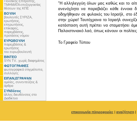
Πολιτικής Επιτροπής,
"Η αλληλεγγύη όλων μας καθώς και το αίτη
ΤΜΗΜΑΤΑ επεξεργασίας
θέσεων της ΚΠΕ
ανενόχλητο να παραβιάζει κάθε έννοια δι
ΒΟΥΛΗ
οδηγήθηκαν σε φυλακές του Ισραήλ, στο έδ
βουλευτές ΣΥΡΙΖΑ,
στην χώρα! Ταυτόχρονα το Ισραήλ συνεχίζει
ερωτήσεις,
επερωτήσεις,
κατάσταση αυτή πρέπει να σταματήσει άμ
επίκαιρες,
Παλαιστινιακό λαό, όπως κάνουν οι πολίτες
παρεμβάσεις,
προτάσεις νόμου
ΕΥΡΩΒΟΥΛΗ
To Γραφείο Τύπου
παρεμβάσεις &
ερωτήσεις
του ευρωβουλευτή
ΒΙΝΤΕΟ
SYN TV.. χωρίς διαφημίσεις
ΦΩΤΟΓΡΑΦΙΕΣ
φωτογραφικά στιγμιότυπα,
συλλογές
ΕΙΠΑΝ,ΕΓΡΑΨΑΝ
ομιλίες, συνεντεύξεις &
άρθρα
ΣΥΝδέσεις
άλλες διευθύνσεις στο
Διαδίκτυο
επικοινωνία-πληροφορίες
|
αναζήτηση
|