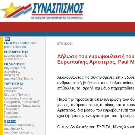
ENGLISH
contact info,
07/11/2011
press releases
ΕΠΙΚΑΙΡΟΤΗΤΑ
ανακοινώσεις &
Δήλωση του ευρωβουλευτή του 
δελτία Τύπου
Ευρωπαϊκής Αριστεράς, Paul Mu
ΕΚΔΗΛΩΣΕΙΣ
συγκεντρώσεις,
περιοδείες,
συσκέψεις,
Ακολουθώντας τις συνηθισμένες επικίνδυνε
συνεντεύξεις Τύπου
ανθρωπιστική βοήθεια στους Παλαιστινίους
ΤΑΥΤΟΤΗΤΑ
καταστατικό,
επιβάλλει, το Ισραήλ όχι μόνο παρεμπόδισ
ιστορικό,
Κεντρική Πολιτική
Επιτροπή, Πολιτική
Παρά την πρόσφατη απελευθέρωση των δύο 
Γραμματεία, Εκτελεστική
χώρες, ανάμεσα στους οποίους και ο ευρω
Γραμματεία, Νομαρχιακές
Επιτροπές,
Αριστεράς, δια μέσου του ευρωβουλευτή του
Πρόεδρος,
έχει ζητήσει την ενεργοποίηση του Προέδρ
Γραμματέας
ΘΕΣΕΙΣ
πολιτικές αποφάσεις
Ο ευρωβουλευτής του ΣΥΡΙΖΑ, Νίκος Χουντ
συνεδρίων &
συνόδων Κεντρικής