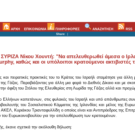
ΑΡΧΗ
ΕΠΙΚΟΙΝΩΝΙΑ
ΠΛΗΡΟΦΟΡΙΕΣ
ΑΝΑΖΗΤΗΣΗ
RSS
Share
|
ΣΥΡΙΖΑ Νίκου Χουντή: "Να απελευθερωθεί άμεσα ο Ιρλ
rphy, καθώς και οι υπόλοιποι κρατούμενοι ακτιβιστές 
ς και πειρατικές πρακτικές του το Κράτος του Ισραήλ σταμάτησε για άλλη
 της Γάζας. Παραβιάζοντας για άλλη μια φορά το Διεθνές Δίκαιο και με σκ
ε την άφιξη του Στόλου της Ελευθερίας στη Λωρίδα της Γάζας αλλά και προχ
Ελλήνων καπετάνιων, στις φυλακές του Ισραήλ και υπό απάνθρωπες συνθή
βουλευτής του Σοσιαλιστικού Κόμματος της Ιρλανδίας και μέλος της Ευρ
 ΑΚΕΛ, Κυριάκου Τριανταφυλλίδη ο οποίος είναι και Αντιπρόεδρος της Επιτρ
ου του Ευρωκοινοβουλίου για την απελευθέρωση των κρατουμένων.
ής, έκανε σχετικά την ακόλουθη δήλωση: