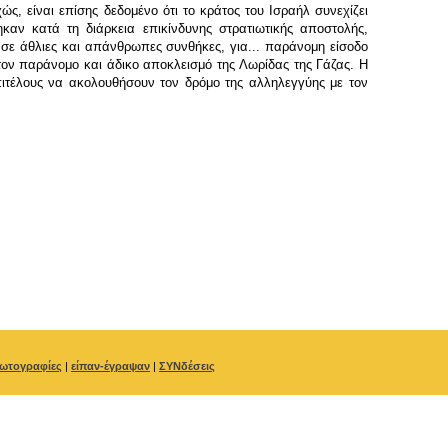
, είναι επίσης δεδομένο ότι το κράτος του Ισραήλ συνεχίζει
ηκαν κατά τη διάρκεια επικίνδυνης στρατιωτικής αποστολής,
 σε άθλιες και απάνθρωπες συνθήκες, για... παράνομη είσοδο
 τον παράνομο και άδικο αποκλεισμό της Λωρίδας της Γάζας. Η
ιτέλους να ακολουθήσουν τον δρόμο της αλληλεγγύης με τον
ωτογραφίες
|
είπαν-έγραψαν
|
ΣΥΝδέσεις