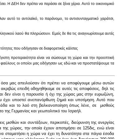
ει. Η ΔΕΗ δεν πρέπει να περάσει σε ξένα χέρια. Αυτό το οικονομικό
λαν αυτό το αντιλαϊκό, το παράνομο, το αντισυνταγματικό χαράτσι,
ελληνικού λαού θα πληρώσουν. Εμείς δε θα τις αναγνωρίσουμε αυτές
αυτότητες που οδήγησαν σε διαφορετικές κάλπες
μέγιστη προτεραιότητα είναι να σώσουμε τη χώρα και την προοπτική
ς φαύλους οι οποίοι μας οδήγησαν ως εδώ και να προστατέψουμε τα
λα όσα μας απειλούσαν ότι πρέπει να αποφύγουμε μέσω αυτών
ακριβώς επειδή οδηγηθήκαμε σε αυτές τις αποφάσεις, δηλ τις
αι δεν είναι η παρουσία ή όχι της χώρας μας στην ευρωζώνη,
που έχει υποστεί ανεπανόρθωτη ζημιά και υποτίμηση. Αυτό που
Ελλάδα και το λαό στη βαλκανοποίηση όπως λένε, σε μισθούς
ο της Γερμανίας και γεωπολιτικό του Ισραήλ.
σεις μισθών και συντάξεων, περικοπές, διεύρυνση της ανεργίας
 της χώρας, την οποία έχουν αποτιμήσει σε 125δις, ενώ είναι
 να σταματήσει η χώρα να έχει τη δυνατότητα στα πάγια έσοδα