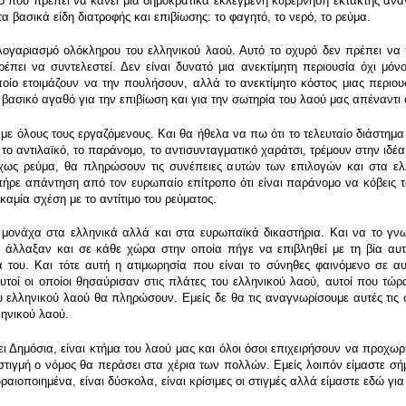
 που πρέπει να κάνει μια δημοκρατικά εκλεγμένη κυβέρνηση έκτακτης ανάγ
α βασικά είδη διατροφής και επιβίωσης: το φαγητό, το νερό, το ρεύμα.
λογαριασμό ολόκληρου του ελληνικού λαού. Αυτό το οχυρό δεν πρέπει να 
έπει να συντελεστεί. Δεν είναι δυνατό μια ανεκτίμητη περιουσία όχι μό
ποίο ετοιμάζουν να την πουλήσουν, αλλά το ανεκτίμητο κόστος μιας περιου
βασικό αγαθό για την επιβίωση και για την σωτηρία του λαού μας απέναντι
 όλους τους εργαζόμενους. Και θα ήθελα να πω ότι το τελευταίο διάστημα έ
το αντιλαϊκό, το παράνομο, το αντισυνταγματικό χαράτσι, τρέμουν στην ιδέα
δίχως ρεύμα, θα πληρώσουν τις συνέπειες αυτών των επιλογών και στα ελ
ήρε απάντηση από τον ευρωπαίο επίτροπο ότι είναι παράνομο να κόβεις το
καμία σχέση με το αντίτιμο του ρεύματος.
ι μονάχα στα ελληνικά αλλά και στα ευρωπαϊκά δικαστήρια. Και να το γνω
λλαξαν και σε κάθε χώρα στην οποία πήγε να επιβληθεί με τη βία αυτή
 του. Και τότε αυτή η ατιμωρησία που είναι το σύνηθες φαινόμενο σε αυτ
αυτοί οι οποίοι θησαύρισαν στις πλάτες του ελληνικού λαού, αυτοί που τώ
υ ελληνικού λαού θα πληρώσουν. Εμείς δε θα τις αναγνωρίσουμε αυτές τι
ηνικού λαού.
ει Δημόσια, είναι κτήμα του λαού μας και όλοι όσοι επιχειρήσουν να προχ
 στιγμή ο νόμος θα περάσει στα χέρια των πολλών. Εμείς λοιπόν είμαστε 
αιοποιημένα, είναι δύσκολα, είναι κρίσιμες οι στιγμές αλλά είμαστε εδώ γι