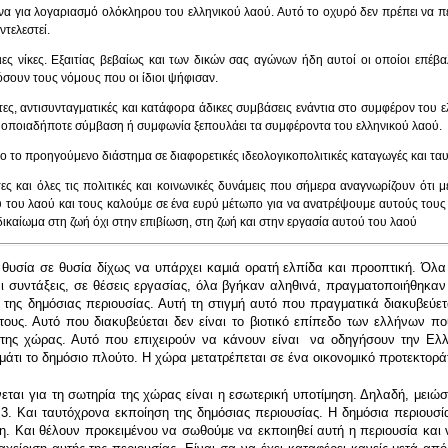
να για λογαριασμό ολόκληρου του ελληνικού λαού. Αυτό το οχυρό δεν πρέπει να πέσ
ντελεστεί.
ιες νίκες. Εξαιτίας βεβαίως και των δικών σας αγώνων ήδη αυτοί οι οποίοι επέβα
όσουν τους νόμους που οι ίδιοι ψήφισαν.
ες, αντισυνταγματικές και κατάφορα άδικες συμβάσεις ενάντια στο συμφέρον του 
ε οποιαδήποτε σύμβαση ή συμφωνία ξεπουλάει τα συμφέροντα του ελληνικού λαού.
λο το προηγούμενο διάστημα σε διαφορετικές ιδεολογικοπολιτικές καταγωγές και τ
ες και όλες τις πολιτικές και κοινωνικές δυνάμεις που σήμερα αναγνωρίζουν ότι 
ύ του λαού και τους καλούμε σε ένα ευρύ μέτωπο για να ανατρέψουμε αυτούς του
ικαίωμα στη ζωή όχι στην επιβίωση, στη ζωή και στην εργασία αυτού του λαού
 θυσία σε θυσία δίχως να υπάρχει καμιά ορατή ελπίδα και προοπτική. Ό
 συντάξεις, σε θέσεις εργασίας, όλα βγήκαν αληθινά, πραγματοποιήθηκαν 
της δημόσιας περιουσίας. Αυτή τη στιγμή αυτό που πραγματικά διακυβεύετ
ράτους. Αυτό που διακυβεύεται δεν είναι το βιοτικό επίπεδο των ελλήνων 
ιας της χώρας. Αυτό που επιχειρούν να κάνουν είναι να οδηγήσουν την 
άτι το δημόσιο πλούτο. Η χώρα μετατρέπεται σε ένα οικονομικό προτεκτοράτ
νεται για τη σωτηρία της χώρας είναι η εσωτερική υποτίμηση. Δηλαδή, μειώ
3. Και ταυτόχρονα εκποίηση της δημόσιας περιουσίας. Η δημόσια περιουσία
ση. Και θέλουν προκειμένου να σωθούμε να εκποιηθεί αυτή η περιουσία και