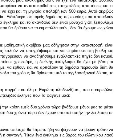
ό κόπους μιας ολόκληρης ζωής να έχει ένα διαμέρισμα 200.000
πορέσει να ανταποκριθεί στις στοιχειώδεις απαιτήσεις και οι
ι να έχει και τη μηνιαία απολαβή των 500 ευρώ. Αυτό ακριβώς
ία; Ειδικότερα σε τομείς δημόσιας περιουσίας που αποτελούν
ο έγκλημα και το σκάνδαλο δεν είναι μονάχα γιατί ξεπουλάμε
ς που θα έρθουν να το εκμεταλλευτούν, δεν θα έχουμε ως χώρα
ε μαθηματική ακρίβεια μας οδήγησαν στην καταστροφή, είναι
μας καλούν να υπογράψουμε και να ψηφίσουμε στη βουλή και
ς απαγορεύουν να αναζητήσουμε εναλλακτικές πηγές δανεισμού.
οποίους χρωστάμε, η διεθνής τοκογλυφία θα έχει με βάση τα
με, να έρθουν και να αρπάξουν τη δημόσια περιουσία διότι θα
νολο του χρέους θα βρίσκεται υπό το αγγλοσαξονικό δίκαιο, το
ι τη στιγμή που όλη η Ευρώπη κλυδωνίζεται, που η ευρωζώνη
τεμπέληδες έλληνες που Τα φάγανε μαζί;
την κρίση εμείς δυο χρόνια τώρα βγάζουμε μόνοι μας τα μάτια
ιατί δυο χρόνια τώρα δεν έχουν υποστεί αυτήν την λεηλασία σε
νημόνιο απέτυχε θα έπρεπε ήδη να ψάχνουν να βρουν τρόπο να
τή η συνταγή. Ήταν ένα έγκλημα εις βάρος του ελληνικού λαού