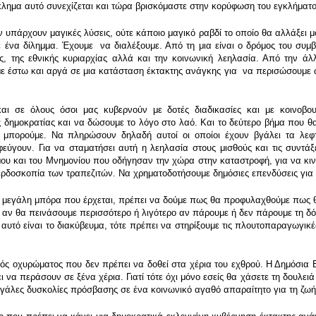
γκλημα αυτό συνεχίζεται και τώρα βρισκόμαστε στην κορύφωση του εγκλήματο
εν υπάρχουν μαγικές λύσεις, ούτε κάποιο μαγικό ραβδί το οποίο θα αλλάξει 
ένα δίλημμα. Έχουμε να διαλέξουμε. Από τη μια είναι ο δρόμος του συμβ
, της εθνικής κυριαρχίας αλλά και την κοινωνική λεηλασία. Από την άλλ
με έστω και αργά σε μια κατάσταση έκτακτης ανάγκης για να περισώσουμε 
ι σε όλους όσοι μας κυβερνούν με δοτές διαδικασίες και με κοινοβουλ
ς δημοκρατίας και να δώσουμε το λόγο στο λαό. Και το δεύτερο βήμα που 
μπορούμε. Να πληρώσουν δηλαδή αυτοί οι οποίοι έχουν βγάλει τα λεφτά 
εύγουν. Για να σταματήσει αυτή η λεηλασία στους μισθούς και τις συντά
 και του Μνημονίου που οδήγησαν την χώρα στην καταστροφή, για να κινη
ερδοσκοπία των τραπεζιτών. Να χρηματοδοτήσουμε δημόσιες επενδύσεις για τ
α μεγάλη μπόρα που έρχεται, πρέπει να δούμε πως θα προφυλαχθούμε πως θα
 αν θα πεινάσουμε περισσότερο ή λιγότερο αν πάρουμε ή δεν πάρουμε τη δόσ
αυτό είναι το διακύβευμα, τότε πρέπει να στηρίξουμε τις πλουτοπαραγωγικές 
ός οχυρώματος που δεν πρέπει να δοθεί στα χέρια του εχθρού. Η Δημόσια Επ
να περάσουν σε ξένα χέρια. Γιατί τότε όχι μόνο εσείς θα χάσετε τη δουλειά
εγάλες δυσκολίες πρόσβασης σε ένα κοινωνικό αγαθό απαραίτητο για τη ζωή,