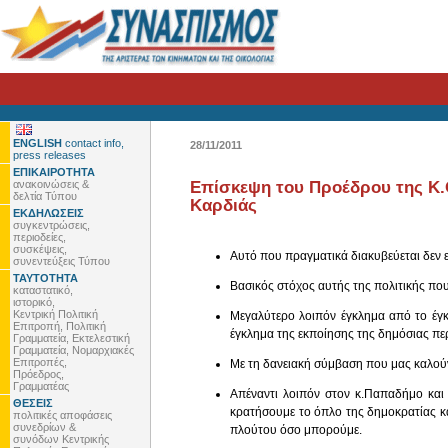
ENGLISH
contact info,
28/11/2011
press releases
ΕΠΙΚΑΙΡΟΤΗΤΑ
ανακοινώσεις &
Επίσκεψη του Προέδρου της Κ.Ο
δελτία Τύπου
Καρδιάς
ΕΚΔΗΛΩΣΕΙΣ
συγκεντρώσεις,
περιοδείες,
συσκέψεις,
Αυτό που πραγματικά διακυβεύεται δεν ε
συνεντεύξεις Τύπου
ΤΑΥΤΟΤΗΤΑ
Βασικός στόχος αυτής της πολιτικής που
καταστατικό,
ιστορικό,
Κεντρική Πολιτική
Μεγαλύτερο λοιπόν έγκλημα από το έγκ
Επιτροπή, Πολιτική
έγκλημα της εκποίησης της δημόσιας πε
Γραμματεία, Εκτελεστική
Γραμματεία, Νομαρχιακές
Επιτροπές,
Με τη δανειακή σύμβαση που μας καλούν
Πρόεδρος,
Γραμματέας
Απέναντι λοιπόν στον κ.Παπαδήμο και 
ΘΕΣΕΙΣ
κρατήσουμε το όπλο της δημοκρατίας κ
πολιτικές αποφάσεις
συνεδρίων &
πλούτου όσο μπορούμε.
συνόδων Κεντρικής