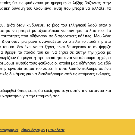
 οποίες θα τις φτιάχνουν με ημερομηνία λήξης βάζοντας στην
ματική δύναμη του λαού είναι αυτή που μπορεί να αλλάξει τα
. Διότι όταν κινδυνεύει το βιος του ελληνικού λαού όταν ο
τότητα να μπορεί με αξιοπρέπεια να συντηρεί το λαό του. Το
ι ταυτότητες που οδήγησαν σε διαφορετικές κάλπες. Μου λένε
ιότι όταν μια μάνα αναγκάζεται να στείλει το παιδί της στο
 του και δεν έχει να τα ζήσει, είναι δευτερεύον το αν ψήφιζε
α θρέψει τα παιδιά του και να ζήσει σε αυτήν την χώρα με
γνωρίζουν ότι μέγιστη προτεραιότητα είναι να σώσουμε τη χώρα
τρέψουμε αυτούς τους φαύλους οι οποίοι μας οδήγησαν ως εδώ
στην εργασία αυτού του λαού. Γι αυτό λοιπόν καλούμε σε ένα
τικές δυνάμεις για να διεκδικήσουμε από τις επόμενες εκλογές,
δορηθεί όπως εσείς ότι εσείς φταίτε γι αυτήν την κατάντια και
ς ευχαριστήσω για την υπομονή σας.
ωτογραφίες
|
είπαν-έγραψαν
|
ΣΥΝδέσεις