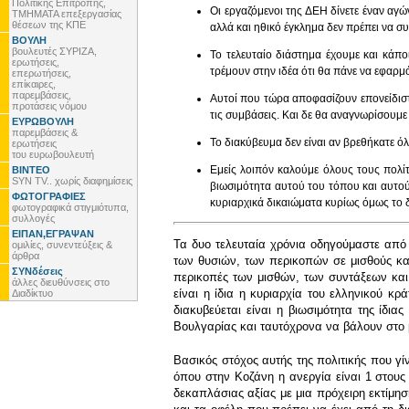
Πολιτικής Επιτροπής,
Οι εργαζόμενοι της ΔΕΗ δίνετε έναν αγώ
ΤΜΗΜΑΤΑ επεξεργασίας
θέσεων της ΚΠΕ
αλλά και ηθικό έγκλημα δεν πρέπει να συ
ΒΟΥΛΗ
βουλευτές ΣΥΡΙΖΑ,
Το τελευταίο διάστημα έχουμε και κάπο
ερωτήσεις,
τρέμουν στην ιδέα ότι θα πάνε να εφαρμ
επερωτήσεις,
επίκαιρες,
παρεμβάσεις,
Αυτοί που τώρα αποφασίζουν επονείδιστ
προτάσεις νόμου
τις συμβάσεις. Και δε θα αναγνωρίσουμ
ΕΥΡΩΒΟΥΛΗ
παρεμβάσεις &
Το διακύβευμα δεν είναι αν βρεθήκατε ό
ερωτήσεις
του ευρωβουλευτή
Εμείς λοιπόν καλούμε όλους τους πολίτ
ΒΙΝΤΕΟ
SYN TV.. χωρίς διαφημίσεις
βιωσιμότητα αυτού του τόπου και αυτο
ΦΩΤΟΓΡΑΦΙΕΣ
κυριαρχικά δικαιώματα κυρίως όμως το δ
φωτογραφικά στιγμιότυπα,
συλλογές
ΕΙΠΑΝ,ΕΓΡΑΨΑΝ
Τα δυο τελευταία χρόνια οδηγούμαστε από
ομιλίες, συνεντεύξεις &
άρθρα
των θυσιών, των περικοπών σε μισθούς και
ΣΥΝδέσεις
περικοπές των μισθών, των συντάξεων και 
άλλες διευθύνσεις στο
είναι η ίδια η κυριαρχία του ελληνικού κ
Διαδίκτυο
διακυβεύεται είναι η βιωσιμότητα της ίδ
Βουλγαρίας και ταυτόχρονα να βάλουν στο μ
Βασικός στόχος αυτής της πολιτικής που γί
όπου στην Κοζάνη η ανεργία είναι 1 στους 
δεκαπλάσιας αξίας με μια πρόχειρη εκτίμη