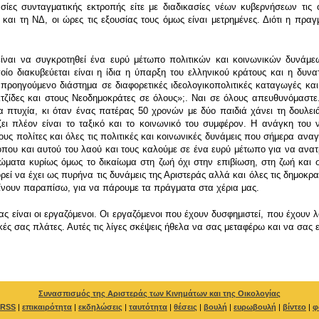
κασίες συνταγματικής εκτροπής είτε με διαδικασίες νέων κυβερνήσεων τις
ι τη ΝΔ, οι ώρες τις εξουσίας τους όμως είναι μετρημένες. Διότι η πραγ
ίναι να συγκροτηθεί ένα ευρύ μέτωπο πολιτικών και κοινωνικών δυνάμεων
οίο διακυβεύεται είναι η ίδια η ύπαρξη του ελληνικού κράτους και η δυνα
 προηγούμενο διάστημα σε διαφορετικές ιδεολογικοπολιτικές καταγωγές κα
ζίδες και στους Νεοδημοκράτες σε όλους»;. Ναι σε όλους απευθυνόμαστε. Δ
ία πτυχία, κι όταν ένας πατέρας 50 χρονών με δύο παιδιά χάνει τη δουλειά
 πλέον είναι το ταξικό και το κοινωνικό του συμφέρον. Η ανάγκη του ν
ους πολίτες και όλες τις πολιτικές και κοινωνικές δυνάμεις που σήμερα ανα
τόπου και αυτού του λαού και τους καλούμε σε ένα ευρύ μέτωπο για να ανα
ώματα κυρίως όμως το δικαίωμα στη ζωή όχι στην επιβίωση, στη ζωή και 
εί να έχει ως πυρήνα τις δυνάμεις της Αριστεράς αλλά και όλες τις δημοκρα
αίνουν παραπίσω, για να πάρουμε τα πράγματα στα χέρια μας.
είναι οι εργαζόμενοι. Οι εργαζόμενοι που έχουν δυσφημιστεί, που έχουν λοι
ικές σας πλάτες. Αυτές τις λίγες σκέψεις ήθελα να σας μεταφέρω και να σα
Συνασπισμός της Αριστεράς των Κινημάτων και της Οικολογίας
RSS
|
επικαιρότητα
|
εκδηλώσεις
|
ταυτότητα
|
θέσεις
|
βουλή
|
ευρωβουλή
|
βίντεο
|
φ