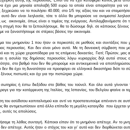
αχείριση αυτής της περιουσίας. Είναι σα να έχει καταφέρει κανείς μετά απ
να έχει μια μηνιαία απολαβή 500 ευρώ τα οποία είναι απαραίτητα για να μ
 ξεχρεώσει να το πουλήσει 40.000, στο 1/5 της αξίας του και να σταματήσε
ν αυτό δεν είναι λεηλασία, τότε τι άλλο θα μπορούσε να ονομαστεί λεηλασ
ως οικονομία, όπως είναι ο τομέας της ενέργειας. Αντιλαμβανόμαστε ότι τ
ό τη στιγμή που θα το ξεπουλήσουμε, θα το δώσουμε δηλ. σε κάποιους ξένου
με να ξαναστήσουμε σε στέρεες βάσεις την οικονομία.
α του μνημονίου 1 που ήταν οι περικοπές σε μισθούς και συντάξεις που μ
ιας περιουσίας. Και δεν είναι μόνο αυτό. Με τη δανειακή σύμβαση που 
ό και τη χώρα χειροπόδαρα για τις επόμενες δεκαετίες. Γιατί; Πρώτον, μα
ται η ασυλία της δημόσιας περιουσίας λόγω κυριαρχίας δηλ αυτοί στους 
ατότητα, στο βαθμό που δεν θα μπορούμε και αντικειμενικά να αποπληρώσου
δεν θα έχει τη δυνατότητα να προσφύγει σε ελληνικά δικαστήρια διότι το σύ
ς ξένους πιστωτές και όχι για την πιστώτρια χώρα.
 σωτηρίας ή έστω διεξόδου στο βάθος του τούνελ. Και όλα αυτά γίνοντα
ραγε για την κατάρρευση της Ιταλίας, της Ισπανίας, του Βελγίου φταίνε οι 
η του ασύδοτου καπιταλισμού και αντί να προστατευτούμε απέναντι σε αυτή 
γος θα αντιμετωπίσουν από άλλο επίπεδο τη μεγάλη καταιγίδα που έρχεται γ
, αυτές τις απολύσεις.
ήσαμε τη λάθος συνταγή. Κάποιοι είπαν ότι το μνημόνιο απέτυχε. Αν το μ
δεν απέτυχε. Αυτός ήταν ο στόχος του και γιʼ αυτό και δεν διορθώνεται αυ