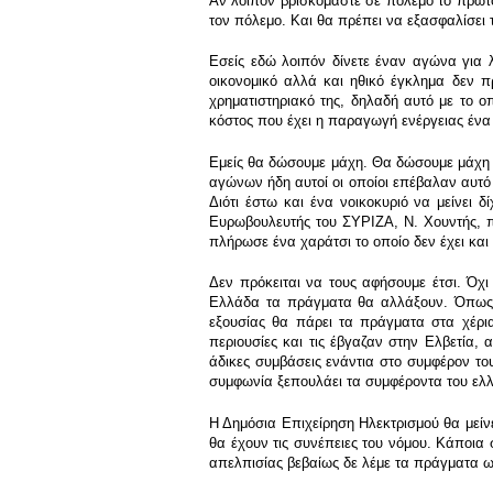
Αν λοιπόν βρισκόμαστε σε πόλεμο το πρώτο
τον πόλεμο. Και θα πρέπει να εξασφαλίσει τ
Εσείς εδώ λοιπόν δίνετε έναν αγώνα για 
οικονομικό αλλά και ηθικό έγκλημα δεν πρ
χρηματιστηριακό της, δηλαδή αυτό με το ο
κόστος που έχει η παραγωγή ενέργειας ένα 
Εμείς θα δώσουμε μάχη. Θα δώσουμε μάχη με
αγώνων ήδη αυτοί οι οποίοι επέβαλαν αυτό 
Διότι έστω και ένα νοικοκυριό να μείνει 
Ευρωβουλευτής του ΣΥΡΙΖΑ, Ν. Χουντής, π
πλήρωσε ένα χαράτσι το οποίο δεν έχει και 
Δεν πρόκειται να τους αφήσουμε έτσι. Όχ
Ελλάδα τα πράγματα θα αλλάξουν. Όπως ά
εξουσίας θα πάρει τα πράγματα στα χέρια
περιουσίες και τις έβγαζαν στην Ελβετία, 
άδικες συμβάσεις ενάντια στο συμφέρον το
συμφωνία ξεπουλάει τα συμφέροντα του ελλ
Η Δημόσια Επιχείρηση Ηλεκτρισμού θα μείν
θα έχουν τις συνέπειες του νόμου. Κάποια
απελπισίας βεβαίως δε λέμε τα πράγματα ωρ