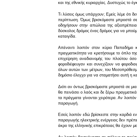
και της εθνικής κυριαρχίας. Δυστυχώς το έ
Τι λύσεις όμως υπάρχουν; Εμείς λέμε ότι δ
περίπτωση. Όμως βρισκόμαστε μπροστά σε 
οδηγήσουν στην απώλεια της αξιοπρέπειας
δύσκολος δρόμος ένας δρόμος για να μπού
καταιγίδα.
Απέναντι λοιπόν στον κύριο Παπαδήμο κα
πραγματικότητα να κρατήσουμε το όπλο τη
επιχείρηση αναδιανομής του πλούτου όσο 
φοροδιέφευγαν και συνεχίζουν να φοροδιαφ
όλων αυτών των μέτρων, του Μεσοπρόθεσμου
δημόσιο έλεγχο για να σταματήσει αυτή η κ
Διότι αν όντως βρισκόμαστε μπροστά σε μι
θα πεινάσει ο λαός και δε ξέρω πραγματικά
τα πράγματα γίνονται χειρότερα. Αν λοιπόν 
παραγωγή.
Εσείς λοιπόν εδώ βρίσκεστε στην καρδιά εν
παραγωγής ηλεκτρικής ενέργειας δεν πρέπει 
άκρο της ελληνικής επικράτειας θα έχουν μ