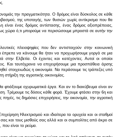
ς.
μονομιάς την πραγματικότητα. Ο δρόμος είναι δύσκολος σε κάθε
ιβασμού, της υποταγής, των θυσιών χωρίς αντίκρισμα που θα
η είναι ένας δρόμος αντίστασης, ένας δρόμος αξιοπρέπειας,
ως χώρα ό,τι μπορούμε να περισώσουμε μπροστά σε αυτήν την
ευτικές πλειοψηφίες που δεν αντιστοιχούν στην κοινωνική
θα έπρεπε να κάνουμε θα ήταν να προχωρήσουμε γοργά σε μια
στην Ελβετία. Οι έχοντες και κατέχοντες. Αυτοί οι οποίοι
ξεις. Και ταυτόχρονα να επιχειρήσουμε μια προσπάθεια άρσης
θεί στοιχειωδώς η οικονομία. Να περάσουμε τις τράπεζες υπό
η στήριξη της αγροτικής οικονομίας.
 φτιάξουμε οχυρωματικά έργα. Και αν το διακύβευμα είναι αν
η. Τρέμουμε τις δόσεις κάθε φορά. Έχουμε φτάσει στην 6η και
πηγές, τις δημόσιες επιχειρήσεις, την οικονομία, την αγροτική
ιχείρηση Ηλεκτρισμού και ιδιαίτερα τα ορυχεία και οι σταθμοί
 σας και τους μισθούς σας αλλά και οι συμπολίτες από άκρο σε
 που είναι το ρεύμα.