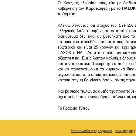
Οι ώρες τις εξουσίας τους, είτε με διαδι
κυβέρνηση τον Καρατζαφέρη με το ΠΑΣΟΚ κα
πράγματα.
Κλείνω λέγοντάς ότι στόχος του ΣΥΡΙΖΑ ε
ελληνικός λαός υποφέρει, όταν αυτό το οπ
διακύβευμα δεν είναι αν βρεθήκατε όλο το
κάποιοι «μα απευθύνεσαι και στους Πασοκτ
εξωτερικό και είναι 25 χρονών και έχει τρ
ΠΑΣΟΚ ή ΝΔ. Αυτό το οποίο τον καθορίζει
αξιοπρέπεια. Εμείς λοιπόν καλούμε όλους τ
και την προοπτική βιωσιμότητα αυτού του 
και να προστατέψουμε τα κυριαρχικά δικαι
μεγάλο μέτωπο το οποίο πιστεύουμε ότι μπορ
κάποια στιγμή θα γίνουν όσο κι αν τις πηγ
Και βασικός πυλώνας αυτής της προσπάθειας 
όχι αυτοί οι οποίο κονομάγανε πάνω στις δ
To Γραφείο Τύπου
επικοινωνία-πληροφορίες
|
αναζήτηση
|