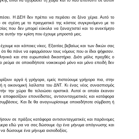
κης είναι να οχυρώσει τη χώρα και το λαό απέναντι σε αυτόν
πέσει. Η ΔΕΗ δεν πρέπει να περάσει σε ξένα χέρια. Αυτό το
νο σε σχέση με το πραγματικό της κόστος συγκρινόμενο με το
σίας που δεν μπορεί εύκολα να ξαναχτιστεί και το ανεκτίμητο
 σε αυτήν την κρίση που έχουμε μπροστά μας.
χουμε και κάποιες νίκες. Εξαιτίας βεβαίως και των δικών σας
 ότι θα πάνε να εφαρμόσουν τους νόμους που οι ίδιοι ψήφισαν.
ληνικά και στα ευρωπαϊκά δικαστήρια. Διότι μόλις προχθές ο
 ρεύμα σε οποιοδήποτε νοικοκυριό μόνο και μόνο επειδή δεν
ρίζουν αργά ή γρήγορα, εμείς πιστεύουμε γρήγορα πια, στην
 η οικονομική λαίλαπα του ΔΝΤ. Κι ένας νέος συνασπισμός
ήν την χώρα θα τελειώσει οριστικά. Αυτοί οι οποίοι έκαναν
ρα αποφασίζουν επονείδιστες, αντισυνταγματικές και κατάφορα
ς συμβάσεις. Και δε θα αναγνωρίσουμε οποιαδήποτε σύμβαση ή
ωρήσουν σε πράξεις κατάφορα αντισυνταγματικές και παράνομες
σήμερα εδώ για να σας δώσουμε όχι ένα μήνυμα απόγνωσης και
α να δώσουμε ένα μήνυμα αισιοδοξίας.