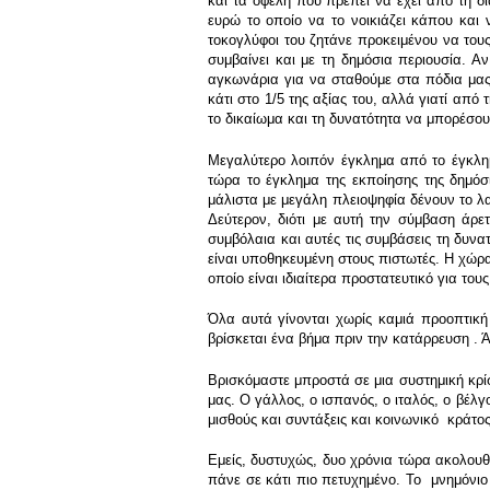
και τα οφέλη που πρέπει να έχει από τη δι
ευρώ το οποίο να το νοικιάζει κάπου και 
τοκογλύφοι του ζητάνε προκειμένου να τους
συμβαίνει και με τη δημόσια περιουσία. Α
αγκωνάρια για να σταθούμε στα πόδια μας 
κάτι στο 1/5 της αξίας του, αλλά γιατί απ
το δικαίωμα και τη δυνατότητα να μπορέσου
Μεγαλύτερο λοιπόν έγκλημα από το έγκλημ
τώρα το έγκλημα της εκποίησης της δημόσ
μάλιστα με μεγάλη πλειοψηφία δένουν το λα
Δεύτερον, διότι με αυτή την σύμβαση άρε
συμβόλαια και αυτές τις συμβάσεις τη δυν
είναι υποθηκευμένη στους πιστωτές. Η χώρα 
οποίο είναι ιδιαίτερα προστατευτικό για του
Όλα αυτά γίνονται χωρίς καμιά προοπτική
βρίσκεται ένα βήμα πριν την κατάρρευση . Ά
Βρισκόμαστε μπροστά σε μια συστημική κρίσ
μας. Ο γάλλος, ο ισπανός, ο ιταλός, ο βέλ
μισθούς και συντάξεις και κοινωνικό κράτος
Εμείς, δυστυχώς, δυο χρόνια τώρα ακολουθ
πάνε σε κάτι πιο πετυχημένο. Το μνημόνιο 