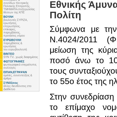
Εθνικής Άμυνα
συνόδων Κεντρικής
Πολιτικής Επιτροπής,
ΤΜΗΜΑΤΑ επεξεργασίας
Πολίτη
θέσεων της ΚΠΕ
ΒΟΥΛΗ
βουλευτές ΣΥΡΙΖΑ,
ερωτήσεις,
Σύμφωνα με την
επερωτήσεις,
επίκαιρες,
παρεμβάσεις,
προτάσεις νόμου
Ν.4024/2011 (
ΕΥΡΩΒΟΥΛΗ
παρεμβάσεις &
ερωτήσεις
μείωση της κύρι
του ευρωβουλευτή
ΒΙΝΤΕΟ
SYN TV.. χωρίς διαφημίσεις
ποσό άνω το 10
ΦΩΤΟΓΡΑΦΙΕΣ
φωτογραφικά στιγμιότυπα,
συλλογές
τους συνταξιούχ
ΕΙΠΑΝ,ΕΓΡΑΨΑΝ
ομιλίες, συνεντεύξεις &
το 55ο έτος της ηλ
άρθρα
ΣΥΝδέσεις
άλλες διευθύνσεις στο
Διαδίκτυο
Στην συνεδρίαση 
το επίμαχο νομ