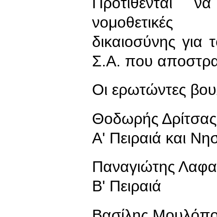
Προτίθενται ν
νομοθετικές 
δικαιοσύνης για 
Σ.Α. που αποστρα
Οι ερωτώντες βου
Θοδωρής Δρίτσας
Α' Πειραιά και Νη
Παναγιώτης Λαφα
Β' Πειραιά
Βασίλης Μουλόπ