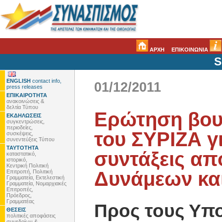
ΑΡΧΗ
ΕΠΙΚΟΙΝΩΝΙΑ
S
ENGLISH
contact info,
01/12/2011
press releases
ΕΠΙΚΑΙΡΟΤΗΤΑ
ανακοινώσεις &
δελτία Τύπου
Ερώτηση βου
ΕΚΔΗΛΩΣΕΙΣ
συγκεντρώσεις,
περιοδείες,
του ΣΥΡΙΖΑ γι
συσκέψεις,
συνεντεύξεις Τύπου
ΤΑΥΤΟΤΗΤΑ
συντάξεις α
καταστατικό,
ιστορικό,
Κεντρική Πολιτική
Δυνάμεων κα
Επιτροπή, Πολιτική
Γραμματεία, Εκτελεστική
Γραμματεία, Νομαρχιακές
Επιτροπές,
Πρόεδρος,
Γραμματέας
Προς τους Υπ
ΘΕΣΕΙΣ
πολιτικές αποφάσεις
συνεδρίων &