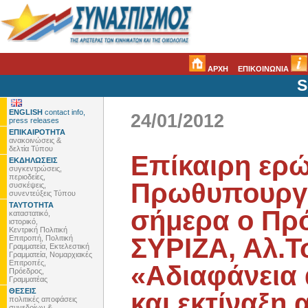
ΑΡΧΗ
ΕΠΙΚΟΙΝΩΝΙΑ
S
ENGLISH
contact info,
24/01/2012
press releases
ΕΠΙΚΑΙΡΟΤΗΤΑ
ανακοινώσεις &
δελτία Τύπου
Επίκαιρη ερ
ΕΚΔΗΛΩΣΕΙΣ
συγκεντρώσεις,
περιοδείες,
Πρωθυπουργό
συσκέψεις,
συνεντεύξεις Τύπου
ΤΑΥΤΟΤΗΤΑ
σήμερα ο Πρό
καταστατικό,
ιστορικό,
Κεντρική Πολιτική
ΣΥΡΙΖΑ, Αλ.Τ
Επιτροπή, Πολιτική
Γραμματεία, Εκτελεστική
Γραμματεία, Νομαρχιακές
Επιτροπές,
«Αδιαφάνεια
Πρόεδρος,
Γραμματέας
ΘΕΣΕΙΣ
και εκτίναξη
πολιτικές αποφάσεις
συνεδρίων &