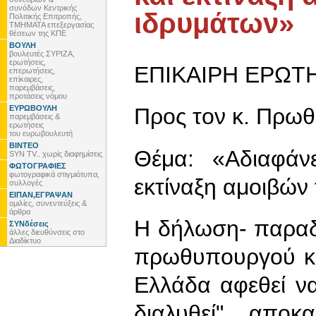
συνόδων Κεντρικής
ιδρυμάτων»
Πολιτικής Επιτροπής,
ΤΜΗΜΑΤΑ επεξεργασίας
θέσεων της ΚΠΕ
ΒΟΥΛΗ
βουλευτές ΣΥΡΙΖΑ,
ερωτήσεις,
ΕΠΙΚΑΙΡΗ ΕΡΩΤ
επερωτήσεις,
επίκαιρες,
παρεμβάσεις,
προτάσεις νόμου
ΕΥΡΩΒΟΥΛΗ
Προς τον κ. Πρω
παρεμβάσεις &
ερωτήσεις
του ευρωβουλευτή
ΒΙΝΤΕΟ
Θέμα: «Αδιαφάν
SYN TV.. χωρίς διαφημίσεις
ΦΩΤΟΓΡΑΦΙΕΣ
φωτογραφικά στιγμιότυπα,
εκτίναξη αμοιβών
συλλογές
ΕΙΠΑΝ,ΕΓΡΑΨΑΝ
ομιλίες, συνεντεύξεις &
άρθρα
Η δήλωση- παραδ
ΣΥΝδέσεις
άλλες διευθύνσεις στο
Διαδίκτυο
πρωθυπουργού κ.
Ελλάδα αφεθεί ν
διαλυθεί", αποκ