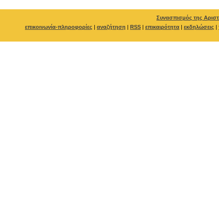
Συνασπισμός της Αριστ
επικοινωνία-πληροφορίες
|
αναζήτηση
|
RSS
|
επικαιρότητα
|
εκδηλώσεις
|